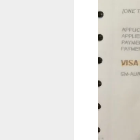
事实上，人在中国仍然可以根据自己
缅甸人申请菲律宾退休移民SRRV材料介绍
律宾官方要求有所不同。菲律宾国家调查局
许符合规定的申请人通过授权代表协
菲律宾申请日本签证高效出签服务
为什么回国以后还需要菲
持菲律宾退休移民SRRV身份，离境时还需要办理ECC吗？
很多人认为，只要已经离开菲律宾，
菲律宾退休移民官方渠道服务排行
实际上，在以下情况中，菲律宾NBI
海外移民申请。
菲律宾移民局ECC新政策要求出席采集指纹2026年6月10日
国际公司背景调查。
菲律宾SRRV新申请要求提供INTERPOL证明
国外长期工作签证。
海外永久居留申请。
菲律宾退休移民持有人如何安全在菲律宾上班？
部分国家签证审核。
菲律宾SRRV退休移民 ID更新新政策26年6月10号启
再次申请菲律宾长期签证。
菲律宾退休人员怎么办理AEP
菲律宾退休移民（SRRV）相关手续
如果曾经在菲律宾合法居住过较长时
菲律宾特别工作许可证需要AEP吗？