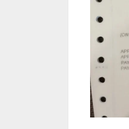
曾注册菲律宾公司。
菲律宾移民局中文代办服务
曾持有ACR I-Card。
曾办理菲律宾TIN税号。
菲律宾办理退休移民 投资移民 推荐菲律宾华人移民
曾在菲律宾长期就业。
菲律宾投资移民怎么境外准入投资款
即使目前没有新的菲律宾计划，未来
选择菲律宾华人移民998VISA办理SIRV投资移民成功有保证
菲律宾SIRV投资移民一定要投资公司吗？
菲律宾LTO汽车过户年检那些事情
菲律宾投资移民到21岁身份为什么要取消呢
菲律宾投资移民中文申请表
菲律宾投资移民可以购买房产投资吗？
菲律宾华人移民998VISA办理菲律宾投资移民SIRV靠谱吗