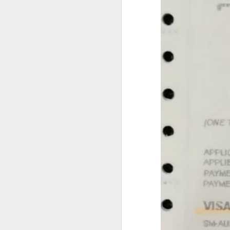
菲律宾申请中国签证预约服务
人在菲律宾时，很多资料随时可以找
菲律宾申请中国签证申请材料
但回国几年以后，经常出现以下情况
菲律宾办理中国签证认准菲律宾华人移民998VISA
旧护照已经找不到。
菲律宾电话号码停用。
菲律宾退休移民申请2027年材料指南
ACR I-Card遗失。
菲律宾婚姻合法居留签证分析
菲律宾住址记不完整。
旧签证资料没有保留。
菲律宾华人移民998VISA 办理婚签放心
这些情况虽然不会直接代表无法申请
菲律宾婚签13A申请可以包过吗？
因此，建议尽可能保留曾经在菲律宾
菲律宾华人移民998VISA专业服务菲律宾投资移民退休移民20年
提前咨询有哪些好处？
菲律宾退休移民和投资移民办理合规最重要
菲律宾BICC文件怎么办理？申请退休移民一定要BICC吗？