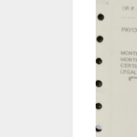
菲律宾退休移民 SRRV 到底适合哪些人申请？
菲律宾第二家园项目介绍
中国人持有 加拿大 美国 护照怎么办理菲律宾SRRV
菲律宾办理退休移民SRRV哪家强？
菲律宾退休移民签证为什么停掉35岁的项目
菲律宾退休移民值不值得办理SRRV
菲律宾退休移民本地服务机构推荐
于是，很多人都会问：
越南家庭办理菲律宾退休移民（SRRV）有哪些优势？
人在中国还能申请菲律宾NBI吗？
菲律宾银行开户怎么办？中国人如何在菲律宾开设银行账户？
是不是必须飞回菲律宾？
有没有更方便的办理方式？
菲律宾9G工签还没到期，可以申请其他签证吗？