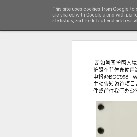
菲律宾998VISA移民公司 WWW.SR
This site uses cookies from Google to d
are shared with Google along with perf
statistics, and to detect and address a
Sidebar
主页
不用回菲律宾也可以办理菲律宾NBI
不
菲律宾NBI 海外办理要多久？答案1周
人在中国可以申请菲律宾NBI吗？不
很多曾经在菲律宾工作、创业、留
瓦如阿图护照入
台湾人如何办理菲律宾NBI?不在菲律宾也可以办理
民、国外工作、国际背景调查或再次申
护照在菲律宾使用
明）。
电报@BGC998 Wh
菲律宾NBI Clearance无犯罪记录证明 不在菲律宾怎么远程申请
主动告知咨询项目，
件或前往我们办公
菲律宾 S R R V 附属申请人需要增加多少费用？
菲律宾退休移民最多客户的中介 菲律宾华人移民
July 12th, 2026
菲律宾签证状态异常怎么办？如何查询并恢复正常签证记录？