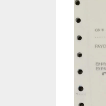
菲律宾申请中国签证：核心风险与策略指南
菲律宾申请中国签证中文旅行社服务
菲律宾申请中国签证怎么网上预约？
这是咨询最多的问题。
菲律宾公司注册的TIN ID 怎么申请
菲律宾官方针对境外申请人提供了海
菲律宾退休移民加急办理Marketer
情况下委托代表办理部分手续，因此
哪些人最适合提前办理
菲律宾退休署（PRA）官方认证的Accredited Marketer -菲律宾华人移民
如果您曾经有以下经历，建议提前了解
菲律宾华人移民退休移民专业服务Marketer
曾办理菲律宾9G工作签证。
菲律宾签证逾期是否会影响出境携带现金或资产？
曾长期持旅游签停留菲律宾。
菲律宾签证逾期是否会影响申请投资签证？
曾办理菲律宾退休移民（SRRV）。
曾在菲律宾留学。
菲律宾移民局中文咨询服务