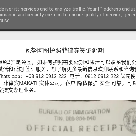
RV.DE 咨询微信/电报 BGC998
eliver its services and to analyze traffic. Your IP address and u
咨询电报/微信 BGC998 咨询电
ormance and security metrics to ensure quality of service, gene
buse.
用回菲律宾也可以办理菲律宾NBI
瓦努阿图护照菲律宾签证延期
用回菲律宾也能了解正确办理方式
学、投资或长期生活的华人，在回到中国后，都会遇到一个共同的问题
境菲律宾是免签，如果有护照需要延期和激活可以联系我们
请菲律宾相关业务时，被要求提供菲律宾NBI Clearance（菲律宾
激活和延期 签证服务，想了解更多最新信息欢迎联系和咨询我们
ats app：+63 912-0912-222 电话：0912-0912-22
菲律宾MAKATI 实体公司，客户 隐私保护 安全 可靠，
室提交办理业务。