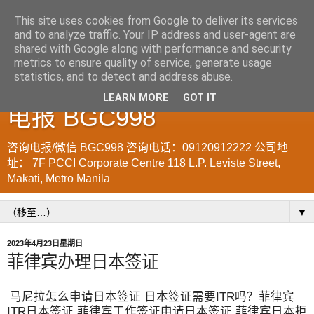
This site uses cookies from Google to deliver its services
and to analyze traffic. Your IP address and user-agent are
菲律宾998VISA移民公司
shared with Google along with performance and security
metrics to ensure quality of service, generate usage
WWW.SRRV.DE 咨询微信/
statistics, and to detect and address abuse.
LEARN MORE
GOT IT
电报 BGC998
咨询电报/微信 BGC998 咨询电话：09120912222 公司地
址： 7F PCCI Corporate Centre 118 L.P. Leviste Street,
Makati, Metro Manila
▼
2023年4月23日星期日
菲律宾办理日本签证
马尼拉怎么申请日本签证 日本签证需要ITR吗？菲律宾
ITR日本签证 菲律宾工作签证申请日本签证 菲律宾日本拒