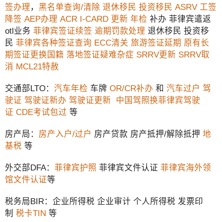
签办理
，
黑名单查询/清除
退休移民
投资移民
ASRV
工签
降签
AEP办理
ACR I-CARD 更新
年检
补办 菲律宾遣返
otl业务
菲律宾签证续签
逾期罚款处理
退休移民 投资移
民
菲律宾各种签证查询
ECC清关
旅游签证延期
原有长
期签证更换国籍
落地签证疑难杂症
SRRV更新
SRRV取
消
MCL21特赦
交通部LTO：
汽车年检
车牌
OR/CR补办
和
汽车过户
驾
驶证
驾驶证新办
驾驶证更新
中国驾照换菲律宾驾驶
证
CDE考试包过
等
房产局：
房产入户/过户
房产贷款 房产抵押/解除抵押
地
基税
等
外交部DFA：
菲律宾护照
菲律宾文件认证
菲律宾海外领
馆文件认证
等
税务局BIR：企业所得税 企业审计 个人所得税 发票印
制
税卡TIN
等