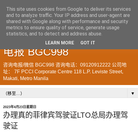
This site uses cookies from Google to deliver its services
and to analyze traffic. Your IP address and user-agent are
菲律宾998VISA移民公司
shared with Google along with performance and security
metrics to ensure quality of service, generate usage
WWW.SRRV.DE 咨询微信/
statistics, and to detect and address abuse.
LEARN MORE
GOT IT
电报 BGC998
咨询电报/微信 BGC998 咨询电话：09120912222 公司地
址： 7F PCCI Corporate Centre 118 L.P. Leviste Street,
Makati, Metro Manila
▼
2023年4月23日星期日
办理真的菲律宾驾驶证LTO总局办理驾
驶证