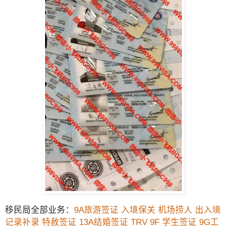
移民局全部业务：
9A旅游签证
入境保关
机场捞人
出入境
记录补录
特赦签证
13A结婚签证
TRV
9F 学生签证
9G工