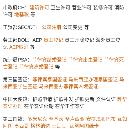
市政府CH：
建筑许可
卫生许可 营业许可 装修许可 消防
许可
地基税
等
工贸部SEC/DTI：
公司注册
公司变更 等
劳工部DOL：AEP
员工登记
员工开除登记 海外员工登
记
AEP取消
等
统计局PSA：
菲律宾结婚登记
菲律宾出生登记
菲律宾死
亡登记
菲律宾离婚登记
等
第三国签证：
菲律宾泰国签证
马来西亚办理泰国签证
马
来西亚学生签证
马来西亚办菲律宾入境签证
中国大使馆：护照申请 护照补发 护照更新 文件认证
赴华
签证办理
在华签证延期 在华工作签证
第三国籍：
多米尼克
圣基茨
圣卢西亚
安提瓜和巴布
瓦如
阿图
墨西哥
格林纳达
土耳其
瓦努阿图绿卡