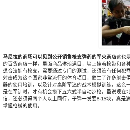
马尼拉的商场可以见到公开销售枪支弹药的军火商店
这也
的百货商店一样，里面商品琳琅满目，墙上挂着枪带和各
想合法拥有枪支，需要通过专门的测试，还须没有任何犯
射击成为这个国家非常流行的体育项目，催生了许多射击
器的使用培训，以及针对高阶军迷的战术模拟训练。这么
是在军训时，才有机会摸下五六式半自动步枪。虽说现在
信，还必须得两个人以上同行，子弹一发要8-15块，真
掌握枪械的使用。