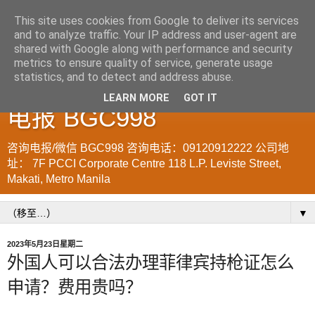
This site uses cookies from Google to deliver its services
and to analyze traffic. Your IP address and user-agent are
菲律宾998VISA移民公司
shared with Google along with performance and security
metrics to ensure quality of service, generate usage
WWW.SRRV.DE 咨询微信/
statistics, and to detect and address abuse.
LEARN MORE
GOT IT
电报 BGC998
咨询电报/微信 BGC998 咨询电话：09120912222 公司地
址： 7F PCCI Corporate Centre 118 L.P. Leviste Street,
Makati, Metro Manila
▼
2023年5月23日星期二
外国人可以合法办理菲律宾持枪证怎么
申请？费用贵吗？