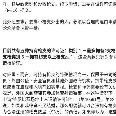
守，将导致撤销和没收枪支。续期申请，需要在该许可证
（FEO）提交。
此外还要求，要携带枪支外出的人，必须以合理的理由申请
公众场合携带手枪。
目前共有五种持有枪支的许可证：
类别 1 －最多拥有2支枪
支枪
类别 5 －拥有15支以上枪支
然而，这些条款只针对菲
请持枪证。
对外国人而言，可持有枪支的特殊情况之一，
仅限于来访
员丶外国公使丶安全官员和其他外国政府机构，携带枪支
还应当在启程和入境前如实申报。枪支和弹药需要经有关机
况是，
外国人到菲律宾参加体育射击赛事
。在这种情况下
申请“签发比赛场地出入运输许可证”。（第10591号，第
说，如果和菲律宾公民结婚，那么配偶就可以合法拥有枪支
为合法注册的枪支数量（93万）的两倍。如果你认为，这