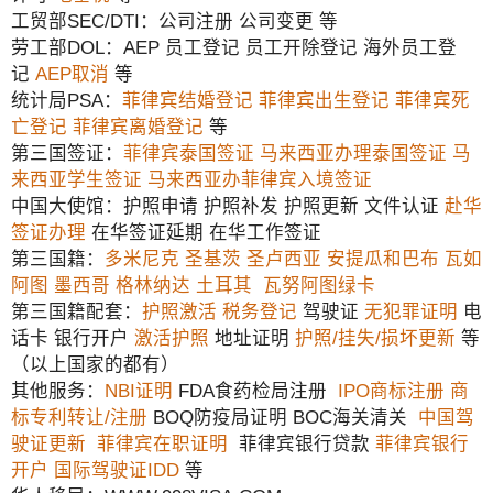
工贸部SEC/DTI：公司注册 公司变更 等
劳工部DOL：AEP 员工登记 员工开除登记 海外员工登
记
AEP取消
等
统计局PSA：
菲律宾结婚登记
菲律宾出生登记
菲律宾死
亡登记
菲律宾离婚登记
等
第三国签证：
菲律宾泰国签证
马来西亚办理泰国签证
马
来西亚学生签证
马来西亚办菲律宾入境签证
中国大使馆：护照申请 护照补发 护照更新 文件认证
赴华
签证办理
在华签证延期 在华工作签证
第三国籍：
多米尼克
圣基茨
圣卢西亚
安提瓜和巴布
瓦如
阿图
墨西哥
格林纳达
土耳其
瓦努阿图绿卡
第三国籍配套：
护照激活
税务登记
驾驶证
无犯罪证明
电
话卡 银行开户
激活护照
地址证明
护照/挂失/损坏更新
等
（以上国家的都有）
其他服务：
NBI证明
FDA食药检局注册
IPO商标注册
商
标专利转让/注册
BOQ防疫局证明 BOC海关清关
中国驾
驶证更新
菲律宾在职证明
菲律宾银行贷款
菲律宾银行
开户
国际驾驶证IDD
等