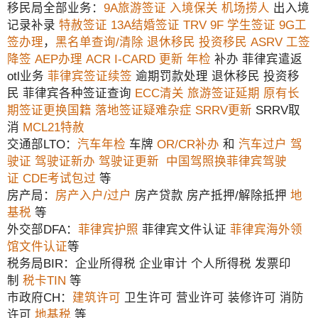
移民局全部业务：
9A旅游签证
入境保关
机场捞人
出入境
记录补录
特赦签证
13A结婚签证
TRV
9F 学生签证
9G工
签办理
，
黑名单查询/清除
退休移民
投资移民
ASRV
工签
降签
AEP办理
ACR I-CARD 更新
年检
补办 菲律宾遣返
otl业务
菲律宾签证续签
逾期罚款处理 退休移民 投资移
民 菲律宾各种签证查询
ECC清关
旅游签证延期
原有长
期签证更换国籍
落地签证疑难杂症
SRRV更新
SRRV取
消
MCL21特赦
交通部LTO：
汽车年检
车牌
OR/CR补办
和
汽车过户
驾
驶证
驾驶证新办
驾驶证更新
中国驾照换菲律宾驾驶
证
CDE考试包过
等
房产局：
房产入户/过户
房产贷款 房产抵押/解除抵押
地
基税
等
外交部DFA：
菲律宾护照
菲律宾文件认证
菲律宾海外领
馆文件认证
等
税务局BIR：企业所得税 企业审计 个人所得税 发票印
制
税卡TIN
等
市政府CH：
建筑许可
卫生许可 营业许可 装修许可 消防
许可
地基税
等