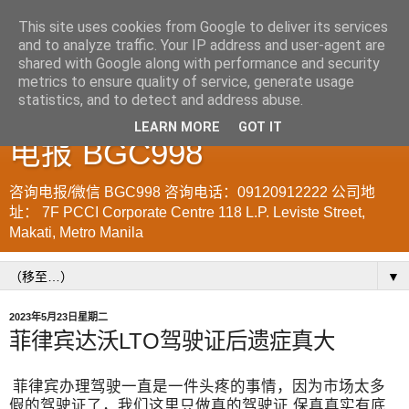
This site uses cookies from Google to deliver its services
and to analyze traffic. Your IP address and user-agent are
菲律宾998VISA移民公司
shared with Google along with performance and security
metrics to ensure quality of service, generate usage
WWW.SRRV.DE 咨询微信/
statistics, and to detect and address abuse.
LEARN MORE
GOT IT
电报 BGC998
咨询电报/微信 BGC998 咨询电话：09120912222 公司地
址： 7F PCCI Corporate Centre 118 L.P. Leviste Street,
Makati, Metro Manila
▼
2023年5月23日星期二
菲律宾达沃LTO驾驶证后遗症真大
菲律宾办理驾驶一直是一件头疼的事情，因为市场太多
假的驾驶证了，我们这里只做真的驾驶证 保真真实有底