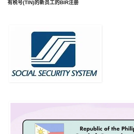
有税号
(TIN)
的新员工的
BIR
注册