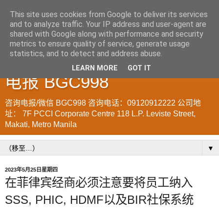
This site uses cookies from Google to deliver its services
and to analyze traffic. Your IP address and user-agent are
菲律宾998VISA移民公司
shared with Google along with performance and security
metrics to ensure quality of service, generate usage
WWW.SRRV.DE 咨询微信/
statistics, and to detect and address abuse.
LEARN MORE
GOT IT
电报 BGC998
咨询电报/微信 BGC998 咨询电话：09120912222 公司地
址： 7F PCCI Corporate Centre 118 L.P. Leviste Street,
Makati, Metro Manila
▼
2023年5月25日星期四
在菲律宾经商必须注意要将员工纳入
SSS, PHIC, HDMF以及BIR社保系统