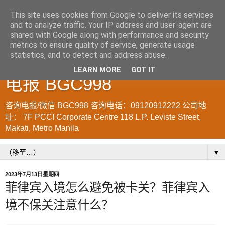
This site uses cookies from Google to deliver its services
and to analyze traffic. Your IP address and user-agent are
菲律宾998VISA移民公司
shared with Google along with performance and security
metrics to ensure quality of service, generate usage
WWW.SRRV.DE 咨询微信/
statistics, and to detect and address abuse.
LEARN MORE
GOT IT
电报 BGC998
咨询电报/微信 BGC998 咨询电话：09120912222 公司地
址： 7F PCCI Corporate Centre 118 L.P. Leviste Street,
Makati, Metro Manila
▼
2023年7月13日星期四
菲律宾入境怎么避免被卡关？菲律宾入
境不保关注意什么？