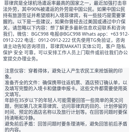
菲律宾是全球机场遣返率最高的国家之一，最近加强打击非
法外劳，其中90%被遣返的外劳是中国公民。如果中国公民
持有旅游签证并希望顺利入境菲律宾，有一些技巧是需要掌
握的。以下是一些建议，如果你曾经去过美国或通过中介保
关，请忽略以下内容：
想了解更多最新信息欢迎联系和咨询
我们，微信：BGC998 电报@BGC998 Whats app：+63 912-
0912-222 电话：0912-0912-222 优先使用TG免验证，咨询
请主动告知咨询项目，菲律宾MAKATI 实体公司，客户 隐私
保护 安全 可靠，可以安排工作人员上门取件或前往我们办公
室提交办理业务。
注意仪容：穿着得体，避免让人产生农民工来抢饭碗的印
象。
准备齐全的文件：确保携带往返机票、酒店预订确认单，以
及填写完整的入境卡和健康申报卡。这些文件都需要使用英
文填写。
年龄在35岁以下的年轻人可能需要回答一些简单的英文问
题，例如第几次来菲律宾、访问菲律宾的目的、计划停留的
时间、预定的酒店名称以及旅行计划等。在回答问题时要保
持清晰和冷静。
避免前后矛盾：回答问题时要条理清晰，避免回答前后矛盾
的内容。