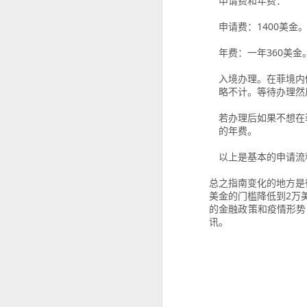
申请费和年费：
申请费：1400美金
菲律宾申请中国签证：核心风险与策略指南
年费：一年360美
菲律宾申请中国签证中文旅行社服务
入境办理。在菲境内
菲律宾申请中国签证怎么网上预约？
略不计。等待办理然
这是咨询最多的问题。
若办理后如果不想在
菲律宾公司注册的TIN ID 怎么申请
的年费。
菲律宾官方针对境外申请人提供了海
菲律宾退休移民加急办理Marketer
情况下委托代表办理部分手续，因此
以上是基本的申请流
哪些人最适合提前办理
菲律宾退休署（PRA）官方认证的Accredited Marketer -菲律宾华人移民
总之指南变化的地方是
美金的门槛降低到2万
如果您曾经有以下经历，建议提前了解
的金融政策和疫情形势
菲律宾华人移民退休移民专业服务Marketer
讯。
曾办理菲律宾9G工作签证。
菲律宾签证逾期是否会影响出境携带现金或资产？
曾长期持旅游签停留菲律宾。
菲律宾签证逾期是否会影响申请投资签证？
曾办理菲律宾退休移民（SRRV）。
曾在菲律宾留学。
菲律宾移民局中文咨询服务