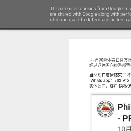
菲律宾998VISA移民公司 WWW.SR
This site uses cookies from Google to d
are shared with Google along with perf
statistics, and to detect and address a
Sidebar
主页
不用回菲律宾也可以办理菲律宾NBI
不
菲律宾NBI 海外办理要多久？答案1周
人在中国可以申请菲律宾NBI吗？不
菲律宾退休署在官方网
很多曾经在菲律宾工作、创业、留
台湾人如何办理菲律宾NBI?不在菲律宾也可以办理
经过退休署向旅游部背
民、国外工作、国际背景调查或再次申
明）。
当然现在疫情结束了 不
菲律宾NBI Clearance无犯罪记录证明 不在菲律宾怎么远程申请
Whats app：+63 
实体公司，客户 隐私
菲律宾 S R R V 附属申请人需要增加多少费用？
菲律宾退休移民最多客户的中介 菲律宾华人移民
July 12th, 2026
菲律宾签证状态异常怎么办？如何查询并恢复正常签证记录？