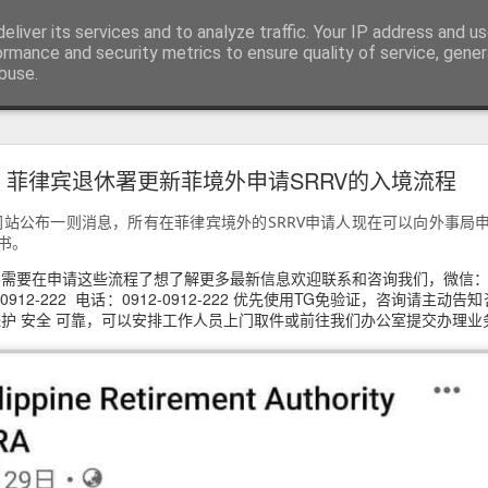
RV.DE 咨询微信/电报 BGC998
eliver its services and to analyze traffic. Your IP address and u
咨询电报/微信 BGC998 咨询电
ormance and security metrics to ensure quality of service, gene
buse.
用回菲律宾也可以办理菲律宾NBI
菲律宾退休署更新菲境外申请SRRV的入境流程
用回菲律宾也能了解正确办理方式
站公布一则消息，所有在菲律宾境外的SRRV申请人现在可以向外事局
学、投资或长期生活的华人，在回到中国后，都会遇到一个共同的问题
书。
请菲律宾相关业务时，被要求提供菲律宾NBI Clearance（菲律宾
需要在申请这些流程了想了解更多最新信息欢迎联系和咨询我们，微信：BGC
912-0912-222 电话：0912-0912-222 优先使用TG免验证，咨询请主动
保护 安全 可靠，可以安排工作人员上门取件或前往我们办公室提交办理业