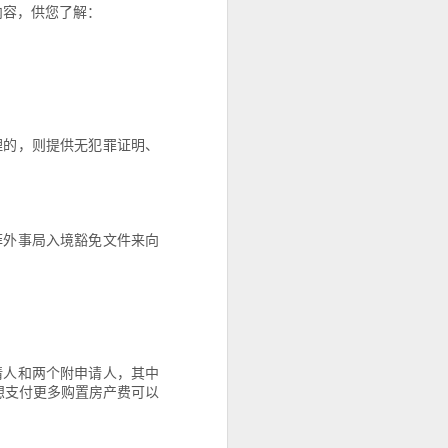
内容，供您了解：
理的，则提供无犯罪证明、
菲外事局入境豁免文件来向
请人和两个附申请人，其中
若想支付更多购置房产费可以