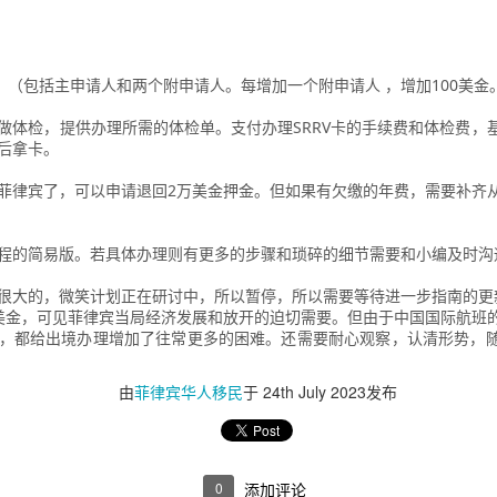
。
金。（包括主申请人和两个附申请人。每增加一个附申请人 ，增加100美金
做体检，提供办理所需的体检单。支付办理SRRV卡的手续费和体检费，
后拿卡。
菲律宾了，可以申请退回2万美金押金。但如果有欠缴的年费，需要补齐
外申请流程，符合条件的申请人可以按照官方要求准备相关材料，并可
并非所有申请人都需要专程返回菲律宾。实际办理方式仍需结合个人情况
程的简易版。若具体办理则有更多的步骤和琐碎的细节需要和小编及时沟
？
很大的，微笑计划正在研讨中，所以暂停，所以需要等待进一步指南的更
美金，可见菲律宾当局经济发展和放开的迫切需要。但由于中国国际航班
菲律宾NBI办理要求：
，都给出境办理增加了往常更多的困难。还需要耐心观察，认清形势，随时
由
菲律宾华人移民
于
24th July 2023
发布
0
添加评论