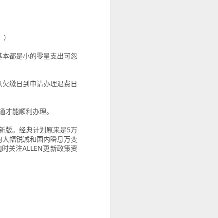
。）
基本都是小的零星支出可忽
从欠缴日到申请办理退费日
在符合规定的
判断。
通才能顺利办理。
新版。经典计划原来是5万
的大幅锐减和国内瞬息万变
关注ALLEN更新政策资