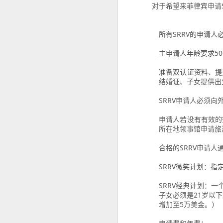
构规定为准。
对于希望来菲律宾申请
SRRV SIRV怎么办理菲律宾 DOLE 的 AEP
人在中国是不是一定要
所有SRRV的申请
is China visa applications require interviews in manila?
主申请人年龄要求5
professional consultation and assistance CHINA VISA in manila
准备双认证资料、提
结婚证、子女提供出
consultation China visa applications in the Philippines
SRRV申请人必须
China visa applications in the Philippines assistance
申请人若没有有效的
所在地领事馆申请旅
菲律宾移民涉及的BICC文件在哪里可以安全办理？费用周期分享
合格的SRRV申请
菲律宾移民局 BICC 清单：深度风险维度解析
SRRV微笑计划：
菲律宾申请中国签证照片要求和签证要求
SRRV经典计划：
子女必须是21岁以
菲律宾申请中国签证材料很重要！差一些拒签
增加至5万美金。）
马尼拉中国签证服务机构推荐-菲律宾赴华签证服务商