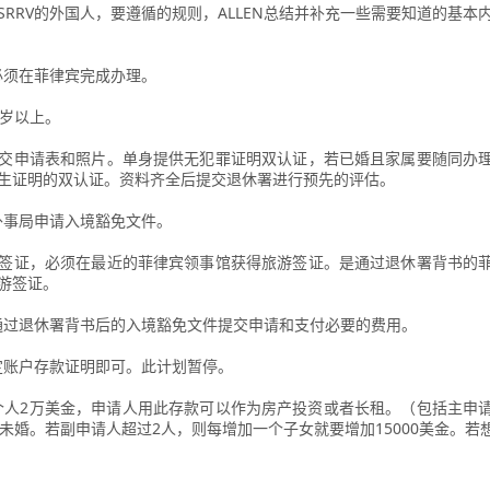
SRRV的外国人，要遵循的规则，ALLEN总结并补充一些需要知道的基本
回菲律宾？
人必须在菲律宾完成办理。
0岁以上。
交申请表和照片。单身提供无犯罪证明双认证，若已婚且家属要随同办
生证明的双认证。资料齐全后提交退休署进行预先的评估。
向外事局申请入境豁免文件。
签证，必须在最近的菲律宾领事馆获得旅游签证。是通过退休署背书的
游签证。
人通过退休署背书后的入境豁免文件提交申请和支付必要的费用。
指定账户存款证明即可。此计划暂停。
一个人2万美金，申请人用此存款可以作为房产投资或者长租。（包括主申
下未婚。若副申请人超过2人，则每增加一个子女就要增加15000美金。