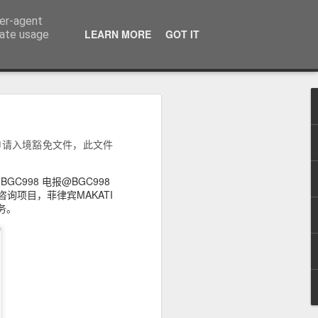
ser-agent
话：09120912222 公司地址： 7F PCCI Corporate Centre 118 L.P. Leviste Street, Makati, Metro Manila
LEARN MORE
GOT IT
rate usage
申请入境豁免文件，此文件
：办理海外移
无犯罪记录证
998 电报@BGC998
告知咨询项目，菲律宾MAKATI
务。