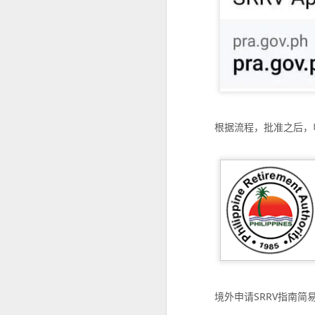
事实上，人在中国仍然可以根据自己
缅甸人申请菲律宾退休移民SRRV材料介绍
律宾官方要求有所不同。菲律宾国家调查局
许符合规定的申请人通过授权代表协
菲律宾申请日本签证高效出签服务
为什么回国以后还需要菲
持菲律宾退休移民SRRV身份，离境时还需要办理ECC吗？
很多人认为，只要已经离开菲律宾，
菲律宾退休移民官方渠道服务排行
实际上，在以下情况中，菲律宾NBI
根据流程，批准之后，
海外移民申请。
菲律宾移民局ECC新政策要求出席采集指纹2026年6月10日
国际公司背景调查。
菲律宾SRRV新申请要求提供INTERPOL证明
国外长期工作签证。
海外永久居留申请。
菲律宾退休移民持有人如何安全在菲律宾上班？
部分国家签证审核。
菲律宾SRRV退休移民 ID更新新政策26年6月10号启
再次申请菲律宾长期签证。
菲律宾退休人员怎么办理AEP
菲律宾退休移民（SRRV）相关手续
境外申请SRRV指南简
如果曾经在菲律宾合法居住过较长时
菲律宾特别工作许可证需要AEP吗？