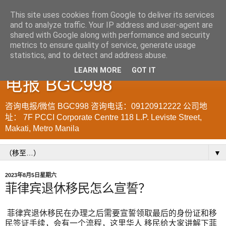
This site uses cookies from Google to deliver its services
and to analyze traffic. Your IP address and user-agent are
菲律宾998VISA移民公司
shared with Google along with performance and security
metrics to ensure quality of service, generate usage
WWW.SRRV.DE 咨询微信/
statistics, and to detect and address abuse.
LEARN MORE
GOT IT
电报 BGC998
咨询电报/微信 BGC998 咨询电话：09120912222 公司地
址： 7F PCCI Corporate Centre 118 L.P. Leviste Street,
Makati, Metro Manila
▼
2023年8月5日星期六
菲律宾退休移民怎么宣誓？
菲律宾退休移民在办理之后需要宣誓领取最后的身份证和移
民签证手续，会有一个流程，这里华人 移民给大家讲解下菲