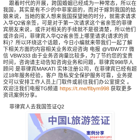
跟着时代的开展，跨国婚姻已经成为一种常态，所以在
我国，其实是有不少的中菲家庭的，而对于嫁到我国的姑
娘来说，当她的家人想来我国探望她的时分，就需求请求
入华Q2省亲签，可是对于第一次请求这个省亲签的菲律
宾朋友来说，或许对相关的手续就不是很清楚，所以他们
或许会问，菲律宾入华Q2省亲签上哪里请求(请求的资
料)？所以环绕这个话题，今日小编就来带我们一起了解
下相关方面的内容相关业务欢迎咨询 电报 @VBW777 微
信 VBW333 由于业务咨询量比较多，为了节约您的宝贵
时间，咨询请主动告知咨询业务和问题，菲律宾998华人
顾问 是菲律宾MAKATI 实体注册公司，在菲律宾已经有超
过18年服务经验，客户 隐私安全保护服务可靠，业务提
交可以安排工作人员上门取件或前往我们办公室提交 。
欢迎注我们电报TG频道
https://t.me/flbym998
获取更多
资讯案例分享。
菲律宾人去我国签证Q2