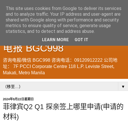
This site uses cookies from Google to deliver its services
and to analyze traffic. Your IP address and user-agent are
菲律宾998VISA移民公司
shared with Google along with performance and security
metrics to ensure quality of service, generate usage
WWW.SRRV.DE 咨询微信/
statistics, and to detect and address abuse.
LEARN MORE
GOT IT
电报 BGC998
咨询电报/微信 BGC998 咨询电话：09120912222 公司地
址： 7F PCCI Corporate Centre 118 L.P. Leviste Street,
Makati, Metro Manila
▼
2024年9月22日星期日
菲律宾Q2 Q1 探亲签上哪里申请(申请的
材料)