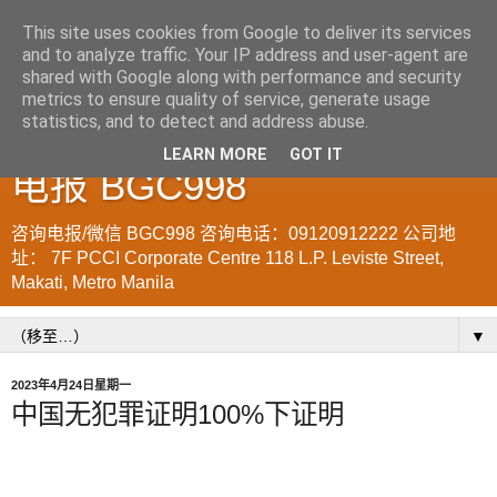
This site uses cookies from Google to deliver its services
and to analyze traffic. Your IP address and user-agent are
菲律宾998VISA移民公司
shared with Google along with performance and security
metrics to ensure quality of service, generate usage
WWW.SRRV.DE 咨询微信/
statistics, and to detect and address abuse.
LEARN MORE
GOT IT
电报 BGC998
咨询电报/微信 BGC998 咨询电话：09120912222 公司地
址： 7F PCCI Corporate Centre 118 L.P. Leviste Street,
Makati, Metro Manila
▼
2023年4月24日星期一
中国无犯罪证明100%下证明