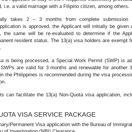
, i.e. a valid marriage with a Filipino citizen, among others.
ally takes 2 – 3 months from complete submission 
plication is approved, the Applicant will initially be given
, the same will be re-evaluated to determine if the Appli
anent resident status. The 13(a) visa holders are exempt f
.
sa is being processed, a Special Work Permit (SWP) is ad
 SWPs are valid for 3 months and renewable for another 
in the Philippines is recommended during the visa processin
on.
ts can facilitate the 13(a) Non-Quota visa application, incl
UOTA VISA SERVICE PACKAGE
nary/Permanent Visa application with the Bureau of Immigra
u of Investigation (NBI) Clearance