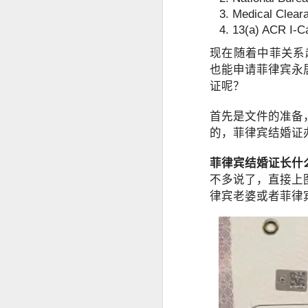
Medical Clear
事实上，人在中国仍然可以根据自己
缅甸人申请菲律宾退休移民SRRV材料介绍
律宾官方要求有所不同。菲律宾国家调查局
13(a) ACR I-Ca
许符合规定的申请人通过授权代表协
现在随着中菲关系
菲律宾申请日本签证高效出签服务
为什么回国以后还需要菲
也能申请菲律宾永
证呢？
持菲律宾退休移民SRRV身份，离境时还需要办理ECC吗？
很多人认为，只要已经离开菲律宾，
首先是文件的准备
菲律宾退休移民官方渠道服务排行
实际上，在以下情况中，菲律宾NBI
的，菲律宾结婚证
海外移民申请。
菲律宾移民局ECC新政策要求出席采集指纹2026年6月10日
菲律宾结婚证长什
国际公司背景调查。
菲律宾SRRV新申请要求提供INTERPOL证明
不多说了，直接上
国外长期工作签证。
律宾老婆或者菲律
海外永久居留申请。
菲律宾退休移民持有人如何安全在菲律宾上班？
部分国家签证审核。
菲律宾SRRV退休移民 ID更新新政策26年6月10号启
再次申请菲律宾长期签证。
菲律宾退休人员怎么办理AEP
菲律宾退休移民（SRRV）相关手续
如果曾经在菲律宾合法居住过较长时
菲律宾特别工作许可证需要AEP吗？