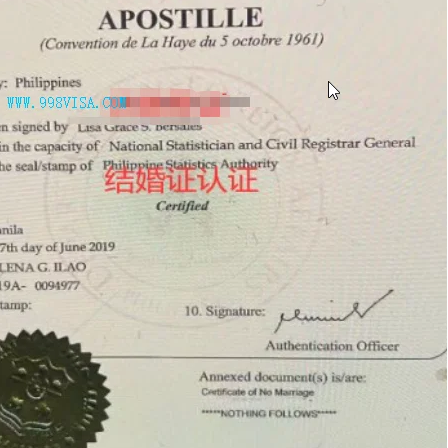
回菲律宾？