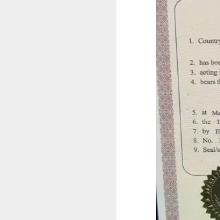
构规定为准。
SRRV SIRV怎么办理菲律宾 DOLE 的 AEP
人在中国是不是一定要
is China visa applications require interviews in manila?
professional consultation and assistance CHINA VISA in manila
consultation China visa applications in the Philippines
China visa applications in the Philippines assistance
菲律宾移民涉及的BICC文件在哪里可以安全办理？费用周期分享
菲律宾移民局 BICC 清单：深度风险维度解析
菲律宾申请中国签证照片要求和签证要求
菲律宾申请中国签证材料很重要！差一些拒签
马尼拉中国签证服务机构推荐-菲律宾赴华签证服务商