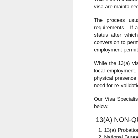
visa are maintained
菲律宾退休移民 SRRV 到底适合哪些人申请？
The process usu
菲律宾第二家园项目介绍
requirements. If ap
status after which
中国人持有 加拿大 美国 护照怎么办理菲律宾SRRV
conversion to perm
employment permit
菲律宾办理退休移民SRRV哪家强？
While the 13(a) vi
菲律宾退休移民签证为什么停掉35岁的项目
local employment.
physical presence 
菲律宾退休移民值不值得办理SRRV
need for re-validati
菲律宾退休移民本地服务机构推荐
Our Visa Specialis
于是，很多人都会问：
below:
越南家庭办理菲律宾退休移民（SRRV）有哪些优势？
人在中国还能申请菲律宾NBI吗？
13(A) NON-Q
菲律宾银行开户怎么办？中国人如何在菲律宾开设银行账户？
是不是必须飞回菲律宾？
13(a) Probatio
有没有更方便的办理方式？
菲律宾9G工签还没到期，可以申请其他签证吗？
National Burea