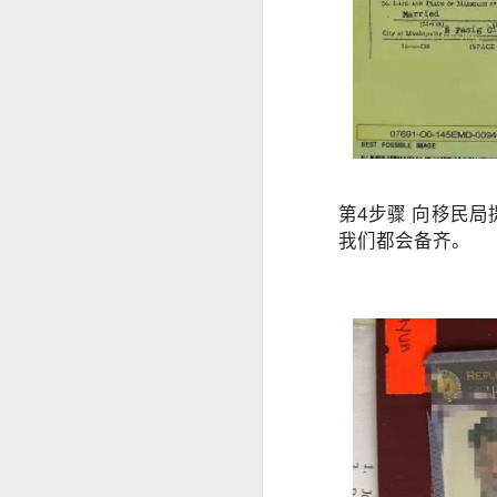
菲律宾申请中国签证预约服务
人在菲律宾时，很多资料随时可以找
菲律宾申请中国签证申请材料
但回国几年以后，经常出现以下情况
菲律宾办理中国签证认准菲律宾华人移民998VISA
旧护照已经找不到。
菲律宾电话号码停用。
菲律宾退休移民申请2027年材料指南
ACR I-Card遗失。
菲律宾婚姻合法居留签证分析
菲律宾住址记不完整。
第4步骤 向移民局
我们都会备齐。
旧签证资料没有保留。
菲律宾华人移民998VISA 办理婚签放心
这些情况虽然不会直接代表无法申请
菲律宾婚签13A申请可以包过吗？
因此，建议尽可能保留曾经在菲律宾
菲律宾华人移民998VISA专业服务菲律宾投资移民退休移民20年
提前咨询有哪些好处？
菲律宾退休移民和投资移民办理合规最重要
菲律宾BICC文件怎么办理？申请退休移民一定要BICC吗？