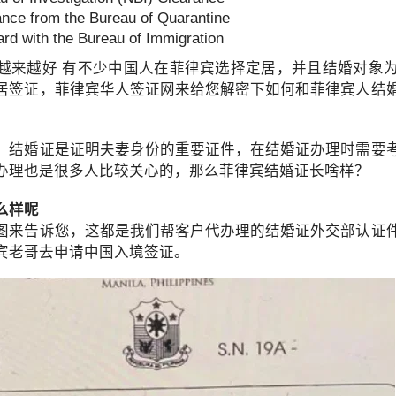
ance from the Bureau of Quarantine
的实际情况申请菲律宾NBI，但具体办理方式会因申请人的历史记录、
（NBI）目前设有针对境外申请人的邮寄（Mailed Clearance）
rd with the Bureau of Immigration
助办理部分流程。
越来越好 有不少中国人在菲律宾选择定居，并且结婚对象
律宾NBI？
居签证，菲律宾华人签证网来给您解密下如何和菲律宾人结
就不会再需要菲律宾政府文件。
，结婚证是证明夫妻身份的重要证件，在结婚证办理时需要
经常会被要求提供：
办理也是很多人比较关心的，那么菲律宾结婚证长啥样？
么样呢
图来告诉您，这都是我们帮客户代办理的结婚证外交部认证
宾老哥去申请中国入境签证。
。
间，有关机构可能要求提供菲律宾官方签发的无犯罪记录证明。具体要