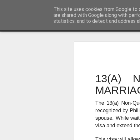
菲律宾998VISA移民公司 WWW.SR
This site uses cookies from Google to d
are shared with Google along with perf
statistics, and to detect and address a
Sidebar
主页
不用回菲律宾也可以办理菲律宾NBI
不
菲律宾NBI 海外办理要多久？答案1周
人在中国可以申请菲律宾NBI吗？不
很多曾经在菲律宾工作、创业、留
台湾人如何办理菲律宾NBI?不在菲律宾也可以办理
民、国外工作、国际背景调查或再次申
13(A) 
明）。
菲律宾NBI Clearance无犯罪记录证明 不在菲律宾怎么远程申请
MARRIA
菲律宾 S R R V 附属申请人需要增加多少费用？
The 13(a) Non-Quo
菲律宾退休移民最多客户的中介 菲律宾华人移民
recognized by Philip
spouse. While waiti
July 12th, 2026
visa and extend the
菲律宾签证状态异常怎么办？如何查询并恢复正常签证记录？
This visa will allow