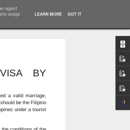
ser-agent
话：09120912222 公司地址： 7F PCCI Corporate Centre 118 L.P. Leviste Street, Makati, Metro Manila
LEARN MORE
GOT IT
rate usage
：办理海外移
无犯罪记录证
VISA BY
ed a valid marriage,
 should be the Filipino
ppines under a tourist
d the conditions of the