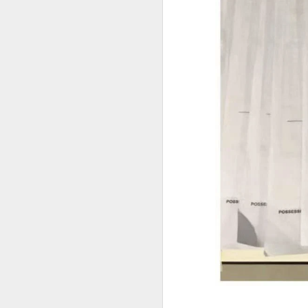
曾注册菲律宾公司。
菲律宾移民局中文代办服务
曾持有ACR I-Card。
曾办理菲律宾TIN税号。
菲律宾办理退休移民 投资移民 推荐菲律宾华人移民
曾在菲律宾长期就业。
菲律宾投资移民怎么境外准入投资款
即使目前没有新的菲律宾计划，未来
选择菲律宾华人移民998VISA办理SIRV投资移民成功有保证
菲律宾SIRV投资移民一定要投资公司吗？
菲律宾LTO汽车过户年检那些事情
菲律宾投资移民到21岁身份为什么要取消呢
菲律宾投资移民中文申请表
菲律宾投资移民可以购买房产投资吗？
菲律宾华人移民998VISA办理菲律宾投资移民SIRV靠谱吗