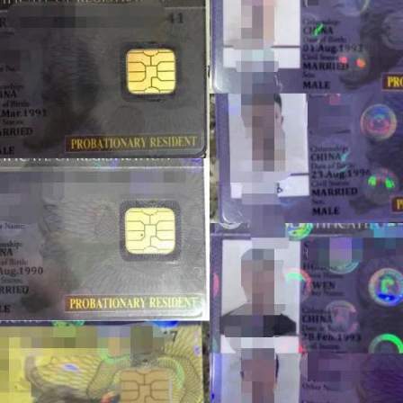
回菲律宾？