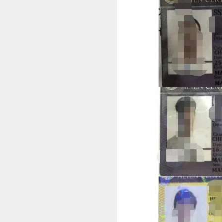
构规定为准。
SRRV SIRV怎么办理菲律宾 DOLE 的 AEP
人在中国是不是一定要
is China visa applications require interviews in manila?
professional consultation and assistance CHINA VISA in manila
consultation China visa applications in the Philippines
China visa applications in the Philippines assistance
菲律宾移民涉及的BICC文件在哪里可以安全办理？费用周期分享
菲律宾移民局 BICC 清单：深度风险维度解析
菲律宾申请中国签证照片要求和签证要求
菲律宾申请中国签证材料很重要！差一些拒签
马尼拉中国签证服务机构推荐-菲律宾赴华签证服务商