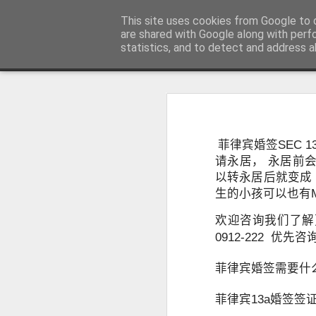
菲律宾998VISA移民公司 WWW.SR
This site uses cookies from Google to d
are shared with Google along with perf
statistics, and to detect and address a
Sidebar
主页
不用回菲律宾也可以办理菲律宾NBI
不
菲律宾NBI 海外办理要多久？答案1周
人在中国可以申请菲律宾NBI吗？不
很多曾经在菲律宾工作、创业、留
菲律宾婚签SEC 
台湾人如何办理菲律宾NBI?不在菲律宾也可以办理
民、国外工作、国际背景调查或再次申
请永居， 永居前会有
明）。
以转永居后就变成 
菲律宾NBI Clearance无犯罪记录证明 不在菲律宾怎么远程申请
生的小孩可以也有M
菲律宾 S R R V 附属申请人需要增加多少费用？
欢迎咨询我们了解更多，
0912-222 优
菲律宾退休移民最多客户的中介 菲律宾华人移民
菲律宾婚签需要什
July 12th, 2026
菲律宾13a婚签签
菲律宾签证状态异常怎么办？如何查询并恢复正常签证记录？