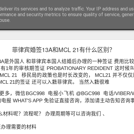
RV.DE 咨询微信/电报 BGC998
eliver its services and to analyze traffic. Your IP address and u
咨询电报/微信 BGC998 咨询电
ormance and security metrics to ensure quality of service, gene
buse.
用回菲律宾也可以办理菲律宾NBI
菲律宾婚签13A和MCL 21有什么区别？
用回菲律宾也能了解正确办理方式
学、投资或长期生活的华人，在回到中国后，都会遇到一个共同的问题
13A是外国人 和菲律宾本国人结婚后办理的一种签证 费用比
请菲律宾相关业务时，被要求提供菲律宾NBI Clearance（菲律宾
1年的审核期签证 PROBATIONARY REDIDENT 这时候
MCL 21 移民局的政策也是时长改变的， MCL21 并不仅
CL 21的签证 还可以入籍菲律宾。 当然入籍很难
微信BGC998 电报小飞机 @BGC998 电话/VIBER/WHAT'
先咨询电报 WHAT'S APP 免验证直接咨询，添加请主动告知咨询
么材料呢？流程呢？ 办理周期等可以咨询我们 、
证办理需要的材料