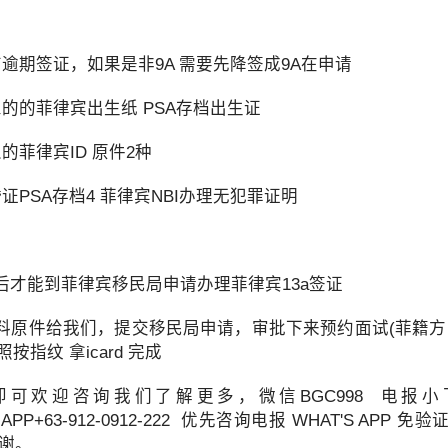
逾期签证，如果是非9A 需要先降签成9A在申请
的的菲律宾出生纸 PSA存档出生证
的菲律宾ID 原件2种
证PSA存档4 菲律宾NBI办理无犯罪证明
后才能到菲律宾移民局申请办理菲律宾13a签证
料原件给我们，提交移民局申请，审批下来预约面试(菲籍方
照按指纹 拿icard 完成
欢迎咨询我们了解更多，微信BGC998 电报小飞机
'S APP+63-912-0912-222 优先咨询电报 WHAT'S AP
谢谢。