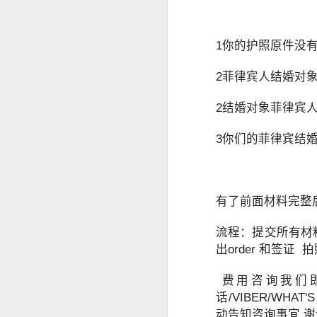
菲律宾退休移民 SRRV 到底适合哪些人申请？
1你的护照原件没有
菲律宾第二家园项目介绍
2菲律宾人结婚对象
中国人持有 加拿大 美国 护照怎么办理菲律宾SRRV
2结婚对象菲律宾人
菲律宾办理退休移民SRRV哪家强？
3你们的菲律宾结婚
菲律宾退休移民签证为什么停掉35岁的项目
菲律宾退休移民值不值得办理SRRV
有了前面材料完整
菲律宾退休移民本地服务机构推荐
流程：提交所有材
于是，很多人都会问：
越南家庭办理菲律宾退休移民（SRRV）有哪些优势？
出order 和签证 拍
人在中国还能申请菲律宾NBI吗？
菲律宾银行开户怎么办？中国人如何在菲律宾开设银行账户？
费用咨询我们即可
是不是必须飞回菲律宾？
话/VIBER/WHAT
有没有更方便的办理方式？
菲律宾9G工签还没到期，可以申请其他签证吗？
动告知咨询事宜 