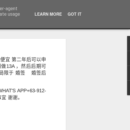
ser-agent
话：09120912222 公司地址： 7F PCCI Corporate Centre 118 L.P. Leviste Street, Makati, Metro Manila
LEARN MORE
GOT IT
rate usage
：办理海外移
较便宜 第二年后可以申
无犯罪记录证
叫做13A ，然后后期可
仅局限于 婚签 婚签后
S APP+63-912-
事宜 谢谢。