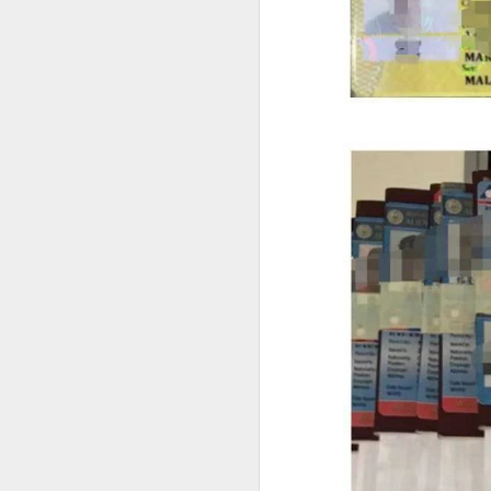
菲律宾申请中国签证：核心风险与策略指南
菲律宾申请中国签证中文旅行社服务
菲律宾申请中国签证怎么网上预约？
这是咨询最多的问题。
菲律宾公司注册的TIN ID 怎么申请
菲律宾官方针对境外申请人提供了海
菲律宾退休移民加急办理Marketer
情况下委托代表办理部分手续，因此
哪些人最适合提前办理
菲律宾退休署（PRA）官方认证的Accredited Marketer -菲律宾华人移民
如果您曾经有以下经历，建议提前了解
菲律宾华人移民退休移民专业服务Marketer
曾办理菲律宾9G工作签证。
菲律宾签证逾期是否会影响出境携带现金或资产？
曾长期持旅游签停留菲律宾。
菲律宾签证逾期是否会影响申请投资签证？
曾办理菲律宾退休移民（SRRV）。
曾在菲律宾留学。
菲律宾移民局中文咨询服务