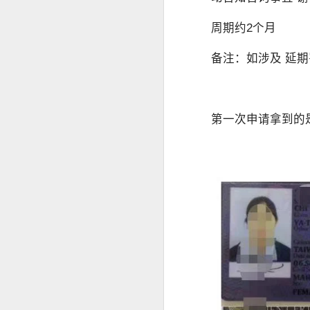
事实上，人在中国仍然可以根据自己
缅甸人申请菲律宾退休移民SRRV材料介绍
律宾官方要求有所不同。菲律宾国家调查局
周期约2个月
许符合规定的申请人通过授权代表协
菲律宾申请日本签证高效出签服务
备注：如涉及 延期
为什么回国以后还需要菲
持菲律宾退休移民SRRV身份，离境时还需要办理ECC吗？
很多人认为，只要已经离开菲律宾，
菲律宾退休移民官方渠道服务排行
实际上，在以下情况中，菲律宾NBI
第一次申请拿到的
海外移民申请。
菲律宾移民局ECC新政策要求出席采集指纹2026年6月10日
国际公司背景调查。
菲律宾SRRV新申请要求提供INTERPOL证明
国外长期工作签证。
海外永久居留申请。
菲律宾退休移民持有人如何安全在菲律宾上班？
部分国家签证审核。
菲律宾SRRV退休移民 ID更新新政策26年6月10号启
再次申请菲律宾长期签证。
菲律宾退休人员怎么办理AEP
菲律宾退休移民（SRRV）相关手续
如果曾经在菲律宾合法居住过较长时
菲律宾特别工作许可证需要AEP吗？