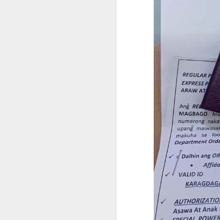
菲律宾申请中国签证预约服务
人在菲律宾时，很多资料随时可以找
菲律宾申请中国签证申请材料
但回国几年以后，经常出现以下情况
菲律宾办理中国签证认准菲律宾华人移民998VISA
旧护照已经找不到。
菲律宾电话号码停用。
菲律宾退休移民申请2027年材料指南
ACR I-Card遗失。
菲律宾婚姻合法居留签证分析
菲律宾住址记不完整。
旧签证资料没有保留。
菲律宾华人移民998VISA 办理婚签放心
这些情况虽然不会直接代表无法申请
菲律宾婚签13A申请可以包过吗？
因此，建议尽可能保留曾经在菲律宾
菲律宾华人移民998VISA专业服务菲律宾投资移民退休移民20年
提前咨询有哪些好处？
菲律宾退休移民和投资移民办理合规最重要
菲律宾BICC文件怎么办理？申请退休移民一定要BICC吗？