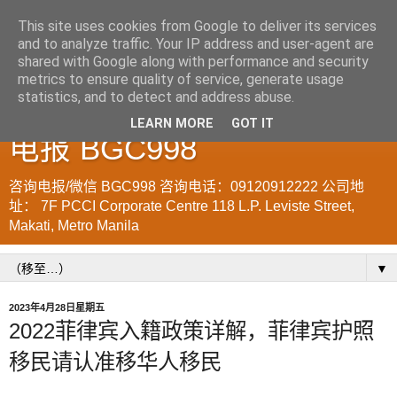
This site uses cookies from Google to deliver its services
and to analyze traffic. Your IP address and user-agent are
菲律宾998VISA移民公司
shared with Google along with performance and security
metrics to ensure quality of service, generate usage
WWW.SRRV.DE 咨询微信/
statistics, and to detect and address abuse.
LEARN MORE
GOT IT
电报 BGC998
咨询电报/微信 BGC998 咨询电话：09120912222 公司地
址： 7F PCCI Corporate Centre 118 L.P. Leviste Street,
Makati, Metro Manila
▼
2023年4月28日星期五
2022菲律宾入籍政策详解，菲律宾护照
移民请认准移华人移民