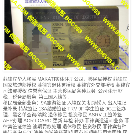
菲律宾华人移民 MAKATI实体注册公司，移民局授权 菲律宾
国家旅游部授权 菲律宾退休署授权 菲律宾外交部授权 菲律宾
司法部授权 信誉有保证 主营移民局各种业务 公司注册 财
税，税务局服务 第三国入籍等 .
移民局全部业务：9A旅游签证 入境保关 机场捞人 出入境记
录补录 特赦签证 13A结婚签证 TRV 9F 学生签证 9G工签办
理，黑名单查询/清除 退休移民 投资移民 ASRV 工签降签
AEP办理 ACR I-CARD 更新 年检 补办 菲律宾遣返otl业务 菲
律宾签证续签 逾期罚款处理 退休移民 投资移民 菲律宾各种
签证查询 ECC清关 旅游签证延期 原有长期签证更换国籍 落