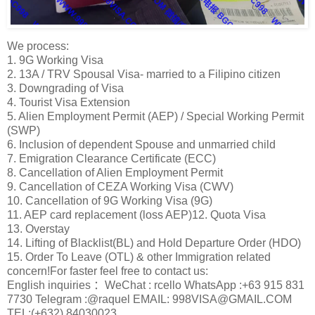
We process:
1. 9G Working Visa
2. 13A / TRV Spousal Visa- married to a Filipino citizen
3. Downgrading of Visa
4. Tourist Visa Extension
5. Alien Employment Permit (AEP) / Special Working Permit
(SWP)
6. Inclusion of dependent Spouse and unmarried child
7. Emigration Clearance Certificate (ECC)
8. Cancellation of Alien Employment Permit
9. Cancellation of CEZA Working Visa (CWV)
10. Cancellation of 9G Working Visa (9G)
11. AEP card replacement (loss AEP)12. Quota Visa
13. Overstay
14. Lifting of Blacklist(BL) and Hold Departure Order (HDO)
15. Order To Leave (OTL) & other Immigration related
concern!For faster feel free to contact us:
English inquiries ：WeChat : rcello WhatsApp :+63 915 831
7730 Telegram :@raquel EMAIL: 998VISA@GMAIL.COM
TEL:(+632) 84030023