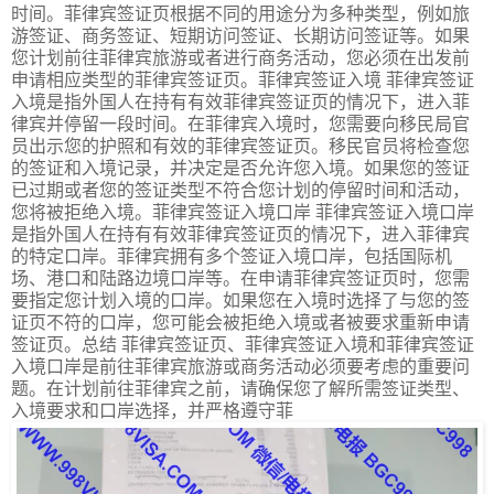
时间。菲律宾签证页根据不同的用途分为多种类型，例如旅
游签证、商务签证、短期访问签证、长期访问签证等。如果
您计划前往菲律宾旅游或者进行商务活动，您必须在出发前
申请相应类型的菲律宾签证页。菲律宾签证入境 菲律宾签证
入境是指外国人在持有有效菲律宾签证页的情况下，进入菲
律宾并停留一段时间。在菲律宾入境时，您需要向移民局官
员出示您的护照和有效的菲律宾签证页。移民官员将检查您
的签证和入境记录，并决定是否允许您入境。如果您的签证
已过期或者您的签证类型不符合您计划的停留时间和活动，
您将被拒绝入境。菲律宾签证入境口岸 菲律宾签证入境口岸
是指外国人在持有有效菲律宾签证页的情况下，进入菲律宾
的特定口岸。菲律宾拥有多个签证入境口岸，包括国际机
场、港口和陆路边境口岸等。在申请菲律宾签证页时，您需
要指定您计划入境的口岸。如果您在入境时选择了与您的签
证页不符的口岸，您可能会被拒绝入境或者被要求重新申请
签证页。总结 菲律宾签证页、菲律宾签证入境和菲律宾签证
入境口岸是前往菲律宾旅游或商务活动必须要考虑的重要问
题。在计划前往菲律宾之前，请确保您了解所需签证类型、
入境要求和口岸选择，并严格遵守菲