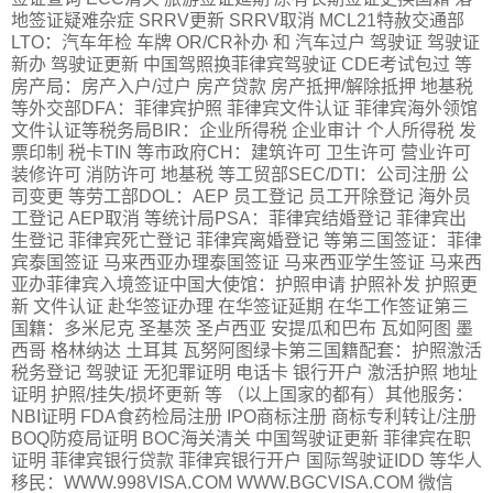
地签证疑难杂症 SRRV更新 SRRV取消 MCL21特赦交通部
LTO：汽车年检 车牌 OR/CR补办 和 汽车过户 驾驶证 驾驶证
新办 驾驶证更新 中国驾照换菲律宾驾驶证 CDE考试包过 等
房产局：房产入户/过户 房产贷款 房产抵押/解除抵押 地基税
等外交部DFA：菲律宾护照 菲律宾文件认证 菲律宾海外领馆
文件认证等税务局BIR：企业所得税 企业审计 个人所得税 发
票印制 税卡TIN 等市政府CH：建筑许可 卫生许可 营业许可
装修许可 消防许可 地基税 等工贸部SEC/DTI：公司注册 公
司变更 等劳工部DOL：AEP 员工登记 员工开除登记 海外员
工登记 AEP取消 等统计局PSA：菲律宾结婚登记 菲律宾出
生登记 菲律宾死亡登记 菲律宾离婚登记 等第三国签证：菲律
宾泰国签证 马来西亚办理泰国签证 马来西亚学生签证 马来西
亚办菲律宾入境签证中国大使馆：护照申请 护照补发 护照更
新 文件认证 赴华签证办理 在华签证延期 在华工作签证第三
国籍：多米尼克 圣基茨 圣卢西亚 安提瓜和巴布 瓦如阿图 墨
西哥 格林纳达 土耳其 瓦努阿图绿卡第三国籍配套：护照激活
税务登记 驾驶证 无犯罪证明 电话卡 银行开户 激活护照 地址
证明 护照/挂失/损坏更新 等 （以上国家的都有）其他服务：
NBI证明 FDA食药检局注册 IPO商标注册 商标专利转让/注册
BOQ防疫局证明 BOC海关清关 中国驾驶证更新 菲律宾在职
证明 菲律宾银行贷款 菲律宾银行开户 国际驾驶证IDD 等华人
移民：WWW.998VISA.COM WWW.BGCVISA.COM 微信