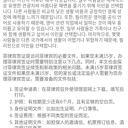
필리핀 이민의 이유는 매우 다양합니다. 일부 사람들은 세계적으
로 유명한 관광지와 아름다운 해변을 즐기기 위해 이민을 선택합
니다. 다른 사람들은 비교적 낮은 생활 비용과 긍정적인 경제 성
장에 매력을 느끼기 때문입니다. 또한, 필리핀은 영어를 공식 언
어로 사용하기 때문에, 영어 관련 직업에서 일하는 것이 매우 흥
미롭고 유익할 수 있습니다. 또한, 일부 사람들은 가족이나 친구
와 함께 생활하고 싶어서 이민을 선택합니다. 마지막으로, 몇몇
사람들은 다른 국가에서의 생활이 어렵거나 위험하기 때문에, 필
리핀으로 이민을 선택합니다.
菲律宾签证是访问菲律宾的必要文件，如果您未满15岁，办
理菲律宾签证时需要特别注意以下几点。同时，本文也会探
讨菲律宾签证续签和新政策的相关问题。未满15岁菲律宾签
证文件如果您未满15岁，您的家长或法定监护人需要为您办
理菲律宾签证。需要准备的文件包括：
签证申请表：在菲律宾驻外使领馆官网上下载，填写后
打印。
护照：有效期至少还有6个月，且有足够的空白页。
身份证明文件：比如出生证明、户口簿等。
签证费用：根据不同类型的签证而定。
其他证明文件：如担保人的邀请信、机票预订信息、酒