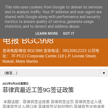
This site uses cookies from Google to deliver its services
and to analyze traffic. Your IP address and user-agent are
菲律宾998VISA移民公司
shared with Google along with performance and security
metrics to ensure quality of service, generate usage
WWW.SRRV.DE 咨询微信/
statistics, and to detect and address abuse.
LEARN MORE
GOT IT
电报 BGC998
咨询电报/微信 BGC998 咨询电话：09120912222 公司地
址： 7F PCCI Corporate Centre 118 L.P. Leviste Street,
Makati, Metro Manila
▼
2023年4月30日星期日
菲律宾最近工签9G签证政策
本期话题：菲律宾签证政策 菲律宾签证页 菲律宾签证入境
菲律宾签证入境口岸 菲律宾签证如何预约 菲律宾签证申请表