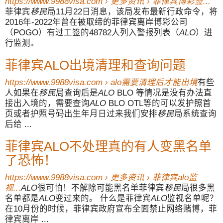
https://www.9988visa.com › 更多资讯 › 菲律宾博彩签...
菲律宾
移民
局11月22日消息，该局发布最新行政命令，将
2016年-2022年曾在被取缔的菲律宾离岸博彩公司
（POGO）有过工签的48782人列入警报列表（
ALO
）进
行监测。
菲律宾ALO出境清理和查询问题
https://www.9988visa.com › alo需要清理后才能出境
有些
人如果在
移民
局查询后是
ALO
BLO 等情况是没有办法直
接出入境的，需要查询
ALO
BLO OTL等的可以发护照首
页或者护照号码出生年月日过来我们安排
移民
局系统查询
后给 ...
菲律宾ALO不处理真的有人变黑名单
了恐怖！
https://www.9988visa.com › 更多资讯 › 菲律宾alo监
视...
ALO
很可怕！不解除可能黑名单菲律宾
移民
局很多黑
名单都是
ALO
变过来的。 什么是菲律宾
ALO
监视名单呢？
在10月份的时候，菲律宾政府宣布全面禁止网络赌博，菲
律宾离岸 ...