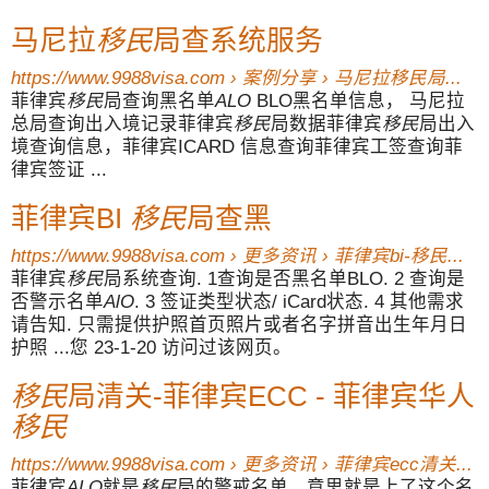
马尼拉
移民
局查系统服务
https://www.9988visa.com › 案例分享 › 马尼拉
移民
局...
菲律宾
移民
局查询黑名单
ALO
BLO黑名单信息， 马尼拉
总局查询出入境记录菲律宾
移民
局数据菲律宾
移民
局出入
境查询信息，菲律宾ICARD 信息查询菲律宾工签查询菲
律宾签证 ...
菲律宾BI
移民
局查黑
https://www.9988visa.com › 更多资讯 › 菲律宾bi-
移民
...
菲律宾
移民
局系统查询. 1查询是否黑名单BLO. 2 查询是
否警示名单
AlO
. 3 签证类型状态/ iCard状态. 4 其他需求
请告知. 只需提供护照首页照片或者名字拼音出生年月日
护照 ...您 23-1-20 访问过该网页。
移民
局清关-菲律宾ECC - 菲律宾华人
移民
https://www.9988visa.com › 更多资讯 › 菲律宾ecc清关...
菲律宾
ALO
就是
移民
局的警戒名单，意思就是上了这个名