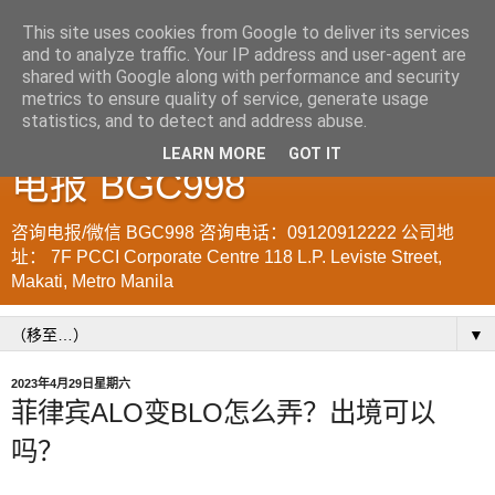
This site uses cookies from Google to deliver its services
and to analyze traffic. Your IP address and user-agent are
菲律宾998VISA移民公司
shared with Google along with performance and security
metrics to ensure quality of service, generate usage
WWW.SRRV.DE 咨询微信/
statistics, and to detect and address abuse.
LEARN MORE
GOT IT
电报 BGC998
咨询电报/微信 BGC998 咨询电话：09120912222 公司地
址： 7F PCCI Corporate Centre 118 L.P. Leviste Street,
Makati, Metro Manila
▼
2023年4月29日星期六
菲律宾ALO变BLO怎么弄？出境可以
吗？