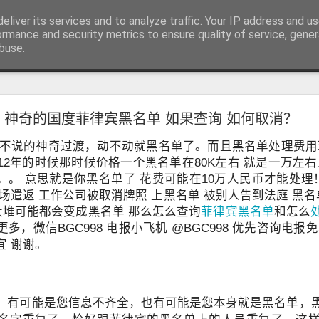
RV.DE 咨询微信/电报 BGC998
eliver its services and to analyze traffic. Your IP address and u
咨询电报/微信 BGC998 咨询电
ormance and security metrics to ensure quality of service, gene
buse.
用回菲律宾也可以办理菲律宾NBI
神奇的国度菲律宾黑名单 如果查询 如何取消？
用回菲律宾也能了解正确办理方式
学、投资或长期生活的华人，在回到中国后，都会遇到一个共同的问题
不说的神奇过渡，动不动就黑名单了。而且黑名单处理费用现
请菲律宾相关业务时，被要求提供菲律宾NBI Clearance（菲律宾
12年的时候那时候价格一个黑名单在80K左右 就是一万左右
。。。 意思就是你黑名单了 花费可能在10万人民币才能处
场遣返 工作公司被取消牌照 上黑名单 被别人告到法庭 黑名
大堆可能都会变成黑名单 那么怎么查询
菲律宾黑名单
和怎么
多，微信BGC998 电报小飞机 @BGC998 优先咨询电报
宜 谢谢。
，有可能是您信息不齐全，也有可能是您本身就是黑名单，