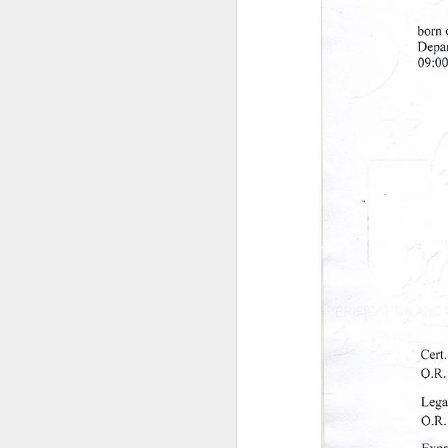
曾注册菲律宾公司。
菲律宾移民局中文代办服务
曾持有ACR I-Card。
曾办理菲律宾TIN税号。
菲律宾办理退休移民 投资移民 推荐菲律宾华人移民
曾在菲律宾长期就业。
菲律宾投资移民怎么境外准入投资款
即使目前没有新的菲律宾计划，未来
选择菲律宾华人移民998VISA办理SIRV投资移民成功有保证
菲律宾SIRV投资移民一定要投资公司吗？
菲律宾LTO汽车过户年检那些事情
菲律宾投资移民到21岁身份为什么要取消呢
菲律宾投资移民中文申请表
菲律宾投资移民可以购买房产投资吗？
菲律宾华人移民998VISA办理菲律宾投资移民SIRV靠谱吗