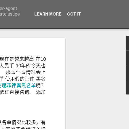
ser-agent
话：09120912222 公司地址： 7F PCCI Corporate Centre 118 L.P. Leviste Street, Makati, Metro Manila
LEARN MORE
GOT IT
rate usage
：办理海外移
在是越来越高 在10
无犯罪记录证
人民币 10年的今天也
理！ 那么什么情况会上
单 使用假的证件 黑名
处理菲律宾黑名单
呢？
免验证直接咨询。 添加
黑名单情况比较多，有