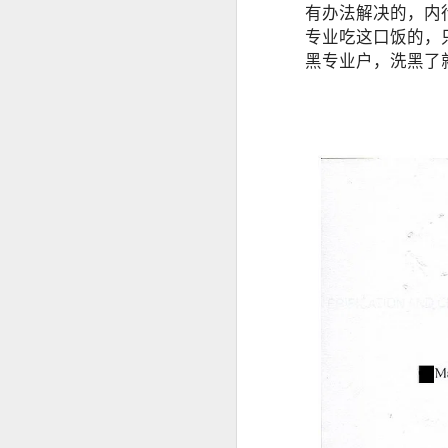
有办法解决的，内
专业吃这口饭的，
菲律宾申请中国签证：核心风险与策略指南
黑专业户，洗黑了
菲律宾申请中国签证中文旅行社服务
菲律宾申请中国签证怎么网上预约？
这是咨询最多的问题。
菲律宾公司注册的TIN ID 怎么申请
菲律宾官方针对境外申请人提供了海
菲律宾退休移民加急办理Marketer
情况下委托代表办理部分手续，因此
哪些人最适合提前办理
菲律宾退休署（PRA）官方认证的Accredited Marketer -菲律宾华人移民
如果您曾经有以下经历，建议提前了解
菲律宾华人移民退休移民专业服务Marketer
曾办理菲律宾9G工作签证。
菲律宾签证逾期是否会影响出境携带现金或资产？
曾长期持旅游签停留菲律宾。
菲律宾签证逾期是否会影响申请投资签证？
曾办理菲律宾退休移民（SRRV）。
曾在菲律宾留学。
菲律宾移民局中文咨询服务