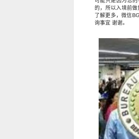
可能只是因为您的
的，所以入境前做
菲律宾退休移民 SRRV 到底适合哪些人申请？
了解更多，微信BG
询事宜 谢谢。
菲律宾第二家园项目介绍
中国人持有 加拿大 美国 护照怎么办理菲律宾SRRV
菲律宾办理退休移民SRRV哪家强？
菲律宾退休移民签证为什么停掉35岁的项目
菲律宾退休移民值不值得办理SRRV
菲律宾退休移民本地服务机构推荐
于是，很多人都会问：
越南家庭办理菲律宾退休移民（SRRV）有哪些优势？
人在中国还能申请菲律宾NBI吗？
菲律宾银行开户怎么办？中国人如何在菲律宾开设银行账户？
是不是必须飞回菲律宾？
有没有更方便的办理方式？
菲律宾9G工签还没到期，可以申请其他签证吗？