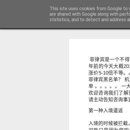
菲律宾998VISA移民公司 WWW.SR
This site uses cookies from Google to d
are shared with Google along with perf
statistics, and to detect and address a
Sidebar
主页
不用回菲律宾也可以办理菲律宾NBI
不
菲律宾NBI 海外办理要多久？答案1周
人在中国可以申请菲律宾NBI吗？不
很多曾经在菲律宾工作、创业、留
菲律宾是一个不得
台湾人如何办理菲律宾NBI?不在菲律宾也可以办理
民、国外工作、国际背景调查或再次申
年前的今天大概20
明）。
涨价5-10倍不等
菲律宾NBI Clearance无犯罪记录证明 不在菲律宾怎么远程申请
菲律宾黑名单？ 机
单 。。。。。 一
菲律宾 S R R V 附属申请人需要增加多少费用？
欢迎咨询我们了解更
请主动告知咨询事
菲律宾退休移民最多客户的中介 菲律宾华人移民
第一种入境遣返
July 12th, 2026
入境的时候被拦截
菲律宾签证状态异常怎么办？如何查询并恢复正常签证记录？