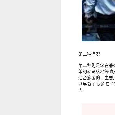
事实上，人在中国仍然可以根据自己
缅甸人申请菲律宾退休移民SRRV材料介绍
律宾官方要求有所不同。菲律宾国家调查局
许符合规定的申请人通过授权代表协
菲律宾申请日本签证高效出签服务
为什么回国以后还需要菲
持菲律宾退休移民SRRV身份，离境时还需要办理ECC吗？
很多人认为，只要已经离开菲律宾，
菲律宾退休移民官方渠道服务排行
实际上，在以下情况中，菲律宾NBI
海外移民申请。
第二种情况
菲律宾移民局ECC新政策要求出席采集指纹2026年6月10日
国际公司背景调查。
第二种则是您在菲
菲律宾SRRV新申请要求提供INTERPOL证明
国外长期工作签证。
单的就是落地签逾
适合旅游的，主要
海外永久居留申请。
菲律宾退休移民持有人如何安全在菲律宾上班？
以早就了很多在菲
部分国家签证审核。
菲律宾SRRV退休移民 ID更新新政策26年6月10号启
人。
再次申请菲律宾长期签证。
菲律宾退休人员怎么办理AEP
菲律宾退休移民（SRRV）相关手续
如果曾经在菲律宾合法居住过较长时
菲律宾特别工作许可证需要AEP吗？