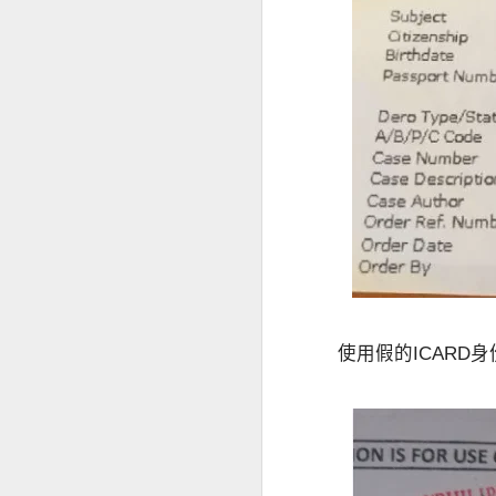
菲律宾申请中国签证预约服务
人在菲律宾时，很多资料随时可以找
菲律宾申请中国签证申请材料
但回国几年以后，经常出现以下情况
菲律宾办理中国签证认准菲律宾华人移民998VISA
旧护照已经找不到。
菲律宾电话号码停用。
菲律宾退休移民申请2027年材料指南
ACR I-Card遗失。
菲律宾婚姻合法居留签证分析
菲律宾住址记不完整。
旧签证资料没有保留。
菲律宾华人移民998VISA 办理婚签放心
这些情况虽然不会直接代表无法申请
菲律宾婚签13A申请可以包过吗？
因此，建议尽可能保留曾经在菲律宾
菲律宾华人移民998VISA专业服务菲律宾投资移民退休移民20年
使用假的ICARD
提前咨询有哪些好处？
菲律宾退休移民和投资移民办理合规最重要
菲律宾BICC文件怎么办理？申请退休移民一定要BICC吗？