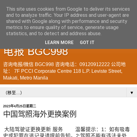
This site uses cookies from Google to deliver its services
and to analyze traffic. Your IP address and user-agent are
菲律宾998VISA移民公司
shared with Google along with performance and security
metrics to ensure quality of service, generate usage
WWW.SRRV.DE 咨询微信/
statistics, and to detect and address abuse.
LEARN MORE
GOT IT
电报 BGC998
咨询电报/微信 BGC998 咨询电话：09120912222 公司地
址： 7F PCCI Corporate Centre 118 L.P. Leviste Street,
Makati, Metro Manila
▼
2023年4月25日星期二
中国驾照海外更换案例
大陆驾驶证更换更新 服务 温馨提示：1：如有吸毒
史或犯罪在逃记录请提前告知。2:驾照不能有违法未处