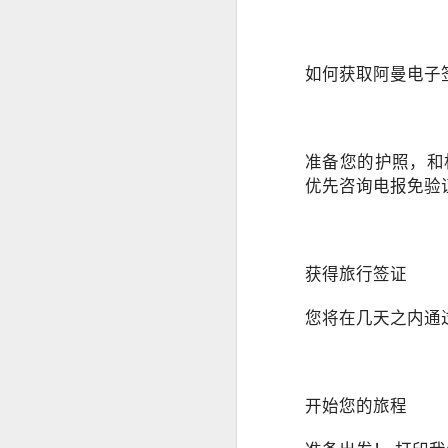
构规定为准。
SRRV SIRV怎么办理菲律宾 DOLE 的 AEP
人在中国是不是一定要
如何获取阿曼电子
is China visa applications require interviews in manila?
professional consultation and assistance CHINA VISA in manila
准备您的护照，和相
consultation China visa applications in the Philippines
优先咨询电报免验
China visa applications in the Philippines assistance
菲律宾移民涉及的BICC文件在哪里可以安全办理？费用周期分享
获得旅行签证
菲律宾移民局 BICC 清单：深度风险维度解析
您将在几天之内通
菲律宾申请中国签证照片要求和签证要求
菲律宾申请中国签证材料很重要！差一些拒签
开始您的旅程
马尼拉中国签证服务机构推荐-菲律宾赴华签证服务商