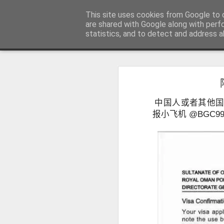
菲律宾998VISA移民公司 WWW.SR
This site uses cookies from Google to d
are shared with Google along with perf
statistics, and to detect and address a
Sidebar
主页
不用回菲律宾也可以办理菲律宾NBI
不
菲律宾NBI 海外办理要多久？答案1周
人在中国可以申请菲律宾NBI吗？不
很多曾经在菲律宾工作、创业、留
中国人或者其他国
台湾人如何办理菲律宾NBI?不在菲律宾也可以办理
民、国外工作、国际背景调查或再次申
报小飞机 @BGC
明）。
菲律宾NBI Clearance无犯罪记录证明 不在菲律宾怎么远程申请
菲律宾 S R R V 附属申请人需要增加多少费用？
菲律宾退休移民最多客户的中介 菲律宾华人移民
July 12th, 2026
菲律宾签证状态异常怎么办？如何查询并恢复正常签证记录？