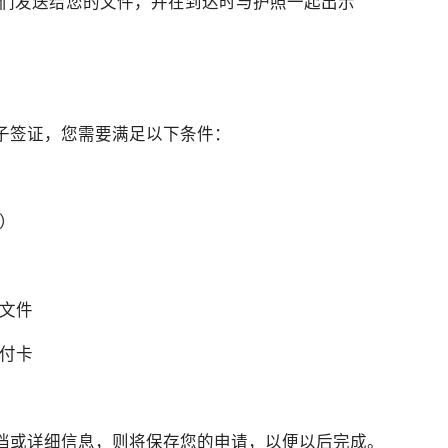
我们发送给您的文件，并在到达时与护照一起出示
子签证，您需要满足以下条件：
外申请流程，符合条件的申请人可以按照官方要求准备相关材料，并可
片）
并非所有申请人都需要专程返回菲律宾。实际办理方式仍需结合个人情况
？
菲律宾NBI办理要求：
收文件
支付卡
档或详细信息，则将保存您的申请，以便以后完成。