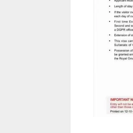
事实上，人在中国仍然可以根据自己
缅甸人申请菲律宾退休移民SRRV材料介绍
律宾官方要求有所不同。菲律宾国家调查局
许符合规定的申请人通过授权代表协
菲律宾申请日本签证高效出签服务
为什么回国以后还需要菲
持菲律宾退休移民SRRV身份，离境时还需要办理ECC吗？
很多人认为，只要已经离开菲律宾，
菲律宾退休移民官方渠道服务排行
实际上，在以下情况中，菲律宾NBI
海外移民申请。
菲律宾移民局ECC新政策要求出席采集指纹2026年6月10日
国际公司背景调查。
菲律宾SRRV新申请要求提供INTERPOL证明
国外长期工作签证。
海外永久居留申请。
菲律宾退休移民持有人如何安全在菲律宾上班？
部分国家签证审核。
菲律宾SRRV退休移民 ID更新新政策26年6月10号启
再次申请菲律宾长期签证。
菲律宾退休人员怎么办理AEP
菲律宾退休移民（SRRV）相关手续
如果曾经在菲律宾合法居住过较长时
菲律宾特别工作许可证需要AEP吗？