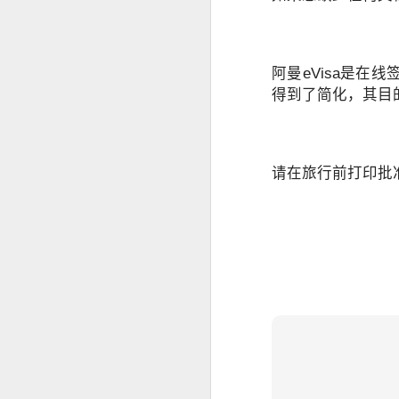
曾注册菲律宾公司。
菲律宾移民局中文代办服务
曾持有ACR I-Card。
阿曼eVisa是在
曾办理菲律宾TIN税号。
菲律宾办理退休移民 投资移民 推荐菲律宾华人移民
得到了简化，其目
曾在菲律宾长期就业。
菲律宾投资移民怎么境外准入投资款
即使目前没有新的菲律宾计划，未来
选择菲律宾华人移民998VISA办理SIRV投资移民成功有保证
请在旅行前打印批
菲律宾SIRV投资移民一定要投资公司吗？
菲律宾LTO汽车过户年检那些事情
菲律宾投资移民到21岁身份为什么要取消呢
菲律宾投资移民中文申请表
菲律宾投资移民可以购买房产投资吗？
菲律宾华人移民998VISA办理菲律宾投资移民SIRV靠谱吗