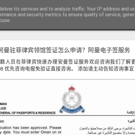
RV.DE 咨询微信/电报 BGC998
eliver its services and to analyze traffic. Your IP address and u
咨询电报/微信 BGC998 咨询电
ormance and security metrics to ensure quality of service, gene
buse.
用回菲律宾也可以办理菲律宾NBI
阿曼驻菲律宾领馆签证怎么申请？阿曼电子签服务
用回菲律宾也能了解正确办理方式
学、投资或长期生活的华人，在回到中国后，都会遇到一个共同的问题
籍人员在菲律宾快速办理安曼签证服务欢迎咨询我们了解更多，
请菲律宾相关业务时，被要求提供菲律宾NBI Clearance（菲律宾
998 优先咨询电报免验证直接咨询。 添加请主动告知咨询事宜