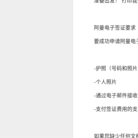
准备出发！ 打印
菲律宾申请中国签证：核心风险与策略指南
菲律宾申请中国签证中文旅行社服务
阿曼电子签证要求
菲律宾申请中国签证怎么网上预约？
要成功申请阿曼电
这是咨询最多的问题。
菲律宾公司注册的TIN ID 怎么申请
菲律宾官方针对境外申请人提供了海
菲律宾退休移民加急办理Marketer
-护照（号码和照
情况下委托代表办理部分手续，因此
哪些人最适合提前办理
菲律宾退休署（PRA）官方认证的Accredited Marketer -菲律宾华人移民
-个人照片
如果您曾经有以下经历，建议提前了解
-通过电子邮件接
菲律宾华人移民退休移民专业服务Marketer
曾办理菲律宾9G工作签证。
-支付签证费用的
菲律宾签证逾期是否会影响出境携带现金或资产？
曾长期持旅游签停留菲律宾。
菲律宾签证逾期是否会影响申请投资签证？
曾办理菲律宾退休移民（SRRV）。
曾在菲律宾留学。
如果您缺少任何文
菲律宾移民局中文咨询服务