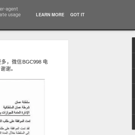
ser-agent
话：09120912222 公司地址： 7F PCCI Corporate Centre 118 L.P. Leviste Street, Makati, Metro Manila
LEARN MORE
GOT IT
rate usage
：办理海外移
微信BGC998 电
无犯罪记录证
 谢谢。