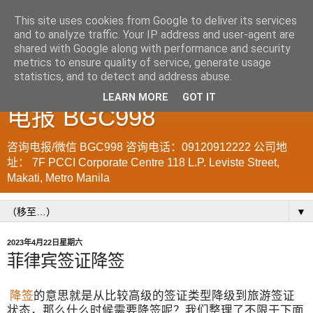
This site uses cookies from Google to deliver its services
and to analyze traffic. Your IP address and user-agent are
菲律宾998VISA移民公司
shared with Google along with performance and security
metrics to ensure quality of service, generate usage
WWW.SRRV.DE 咨询微信/
statistics, and to detect and address abuse.
LEARN MORE
GOT IT
电报 BGC998
咨询电报/微信 BGC998 咨询电话：09120912222 公司地
址： 7F PCCI Corporate Centre 118 L.P. Leviste Street,
Makati, Metro Manila
▼
2023年4月22日星期六
菲律宾签证降签
降签
的意思就是从比较高级的签证类型降级到旅游签证
状态，那么什么时候需要降签呢？我们整理了不限于下面