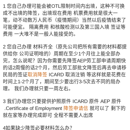
1 您自己办理可能会被OTL限制时间内出境，这种不可换
成不出境的降签，出境现在费用 机票费用就是很大一
笔，动不动数万人民币（疫情期间）当然以后疫情结束了
可能便宜。 隔离费用 和核酸检测以及第三国入境 签证等
费用 一大堆不是一般人能接受的。
2 您自己办理 材料齐全（原先公司把所有需要的材料都提
供给你 公司证明啥的）周期在至少1个月往上能全部办
完，怎么说呢？因为你需要先降签AEP劳工部申请周期快
的话2周慢的话2个月，然后劳工部批文降签后再去申请移
民局的签证
取消降签
ICARD 取消注销 等这样就是花费在
时间上1-2个月了，期间至少要出行3-5次去不同的局办
理。 我们办理就只要一周左右。
3 我们办理您只要提供护照原件 ICARD 原件 AEP 原件
.Certificate of Employment
降签申请信
就可以了 剩下的
就在家等办理完成即可 全程不需要人出席
4如果缺少降签必要材料怎么办？