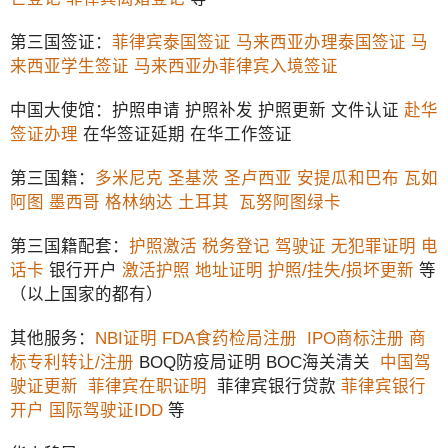
第三国签证：
菲律宾泰国签证
马来西亚办理泰国签证
马
来西亚学生签证
马来西亚办菲律宾入境签证
中国大使馆：护照申请 护照补发 护照更新 文件认证
赴华
签证办理
在华签证延期 在华工作签证
第三国籍：
多米尼克
圣基茨
圣卢西亚
安提瓜和巴布
瓦如
阿图
墨西哥
格林纳达
土耳其
瓦努阿图绿卡
第三国籍配套：
护照激活
税务登记
驾驶证
无犯罪证明
电
话卡
银行开户
激活护照
地址证明
护照/挂失/损坏更新
等
（以上国家的都有）
其他服务：
NBI证明
FDA食药检局注册
IPO商标注册
商
标专利转让/注册
BOQ防疫局证明 BOC海关清关
中国驾
驶证更新
菲律宾在职证明
菲律宾银行贷款
菲律宾银行
开户
国际驾驶证IDD
等