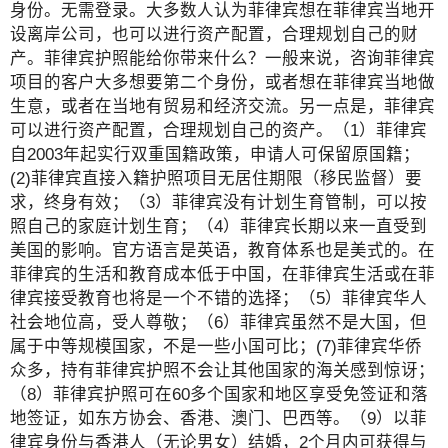
身份。无需登录。大多数人认为菲律宾想在菲律宾当地开
设离岸公司，也可以进行资产配置，合理规划自己的财
产。菲律宾护照能给你带来什么？一般来说，咨询菲律宾
项目的客户大多想要第二个身份，或者想在菲律宾当地做
生意，或者在当地有贸易和经济交流。另一点是，菲律宾
可以进行资产配置，合理规划自己的资产。（1）菲律宾
自2003年起实行双重国籍政策，申请人可保留原国籍；
(2)菲律宾直接入籍护照项目无居住期限（移民监督）要
求，终身有效；（3）菲律宾没有计划生育管制，可以按
照自己的家庭计划生育；（4）菲律宾长期以来一直受到
美国的影响。官方语言是英语，教育体系也是美式的。在
菲律宾的生活和教育成本低于中国，在菲律宾生活或在菲
律宾接受教育也将是一个不错的选择；（5）菲律宾华人
社会地位高，受人尊敬；（6）菲律宾虽然不是大国，但
属于中等规模国家，不是一些小国可比；(7)菲律宾华侨
众多，持有菲律宾护照不会让其他国家的海关感到惊讶；
（8）菲律宾护照可在60多个国家和地区享受免签证和落
地签证，如东方协会、香港、澳门、巴西等。（9）以菲
律宾身份与香港人（无论男女）结婚，2个月内可获得与