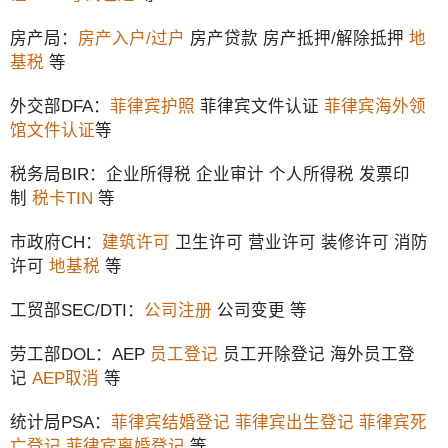
房产局：
房产入户/过户
房产贷款 房产抵押/解除抵押
地
基税
等
外交部DFA：
菲律宾护照
菲律宾文件认证
菲律宾海外领
馆文件认证
等
税务局BIR：企业所得税 企业审计 个人所得税 发票印
制
税卡TIN
等
市政府CH：
建筑许可
卫生许可 营业许可 装修许可 消防
许可
地基税
等
工贸部SEC/DTI：
公司注册
公司变更 等
劳工部DOL：AEP
员工登记
员工开除登记 海外员工登
记
AEP取消
等
统计局PSA：
菲律宾结婚登记
菲律宾出生登记
菲律宾死
亡登记
菲律宾离婚登记
等