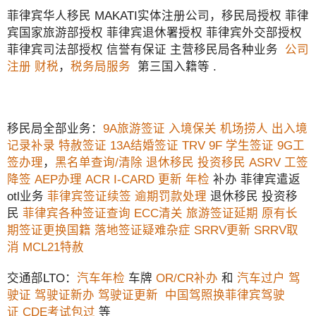
菲律宾华人移民 MAKATI实体注册公司，移民局授权 菲律
宾国家旅游部授权 菲律宾退休署授权 菲律宾外交部授权
菲律宾司法部授权 信誉有保证 主营移民局各种业务
公司
注册
财税
，
税务局服务
第三国入籍等 .
移民局全部业务：
9A旅游签证
入境保关
机场捞人
出入境
记录补录
特赦签证
13A结婚签证
TRV
9F 学生签证
9G工
签办理
，
黑名单查询/清除
退休移民
投资移民
ASRV
工签
降签
AEP办理
ACR I-CARD 更新
年检
补办 菲律宾遣返
otl业务
菲律宾签证续签
逾期罚款处理
退休移民 投资移
民
菲律宾各种签证查询
ECC清关
旅游签证延期
原有长
期签证更换国籍
落地签证疑难杂症
SRRV更新
SRRV取
消
MCL21特赦
交通部LTO：
汽车年检
车牌
OR/CR补办
和
汽车过户
驾
驶证
驾驶证新办
驾驶证更新
中国驾照换菲律宾驾驶
证
CDE考试包过
等