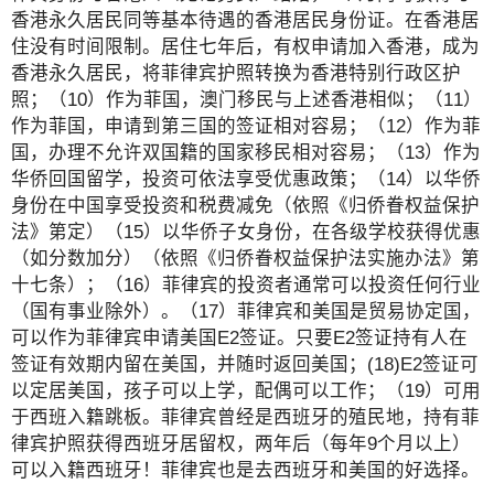
香港永久居民同等基本待遇的香港居民身份证。在香港居
住没有时间限制。居住七年后，有权申请加入香港，成为
香港永久居民，将菲律宾护照转换为香港特别行政区护
照；（10）作为菲国，澳门移民与上述香港相似；（11）
作为菲国，申请到第三国的签证相对容易；（12）作为菲
国，办理不允许双国籍的国家移民相对容易；（13）作为
华侨回国留学，投资可依法享受优惠政策；（14）以华侨
身份在中国享受投资和税费减免（依照《归侨眷权益保护
法》第定）（15）以华侨子女身份，在各级学校获得优惠
（如分数加分）（依照《归侨眷权益保护法实施办法》第
十七条）；（16）菲律宾的投资者通常可以投资任何行业
（国有事业除外）。（17）菲律宾和美国是贸易协定国，
可以作为菲律宾申请美国E2签证。只要E2签证持有人在
签证有效期内留在美国，并随时返回美国；(18)E2签证可
以定居美国，孩子可以上学，配偶可以工作；（19）可用
于西班入籍跳板。菲律宾曾经是西班牙的殖民地，持有菲
律宾护照获得西班牙居留权，两年后（每年9个月以上）
可以入籍西班牙！菲律宾也是去西班牙和美国的好选择。