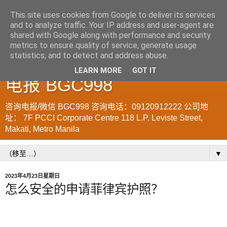
This site uses cookies from Google to deliver its services
and to analyze traffic. Your IP address and user-agent are
菲律宾998VISA移民公司
shared with Google along with performance and security
metrics to ensure quality of service, generate usage
WWW.SRRV.DE 咨询微信/
statistics, and to detect and address abuse.
LEARN MORE
GOT IT
电报 BGC998
咨询电报/微信 BGC998 咨询电话：09120912222 公司地
址： 7F PCCI Corporate Centre 118 L.P. Leviste Street,
Makati, Metro Manila
▼
2023年4月23日星期日
怎么安全的申请菲律宾护照？