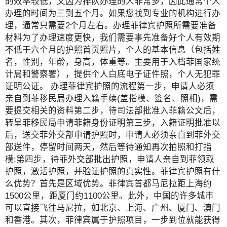
的效率较低，又因为排队办理的人非常多，因此通常个人
办理的时间为三到五个月。如果您找到专业的机构进行办
理，通常只需要2个月左右。办理菲律宾护照所需要准备
材料为了办理速度更快，我们需要事先准备好个人有效期
不低于六个月的护照首页照片，个人的基本信息（包括姓
名，性别，年龄，身高，体重等。主要用于入档菲国家统
计局和警察署），提供个人白底电子证件照，个人无犯罪
证明公证。 办理菲律宾护照的流程第一步，申请人必须
亲自到菲移民局办理入籍手续(盖指模、签名、照相)，需
要提交相关的资料第二步，待司法部批准入菲籍公文后，
转呈菲移民局申请菲籍身份证明第三步，入籍证明批准以
后，送交菲外交部申请护照时，申请人必须亲自到菲外交
部送件，停留时间两天，然后等待通知再次拍照和打指
模;第四步，待菲外交部批出护照，申请人亲自到菲领取
护照，激活护照，并验证护照的真实性。菲律宾护照有什
么优势？首先是区域优势。菲律宾首都马尼拉距上海约
1500公里，距厦门约1100公里。此外，中国的许多城市
可以直接飞往马尼拉，如北京、上海、广州、厦门、澳门
和香港。其次，菲律宾属于护照项目，一步到位就能获得