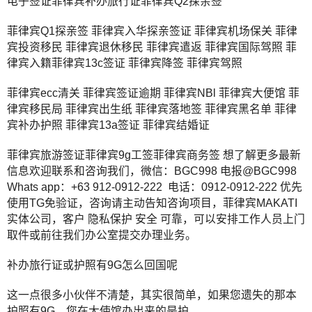
电子签证菲律宾补办旅行证菲律宾Q2探亲签
菲律宾Q1探亲签 菲律宾入华探亲签证 菲律宾机场保关 菲律
宾投资移民 菲律宾退休移民 菲律宾遣返 菲律宾国际驾照 菲
律宾入籍菲律宾13c签证 菲律宾降签 菲律宾驾照
菲律宾ecc清关 菲律宾签证逾期 菲律宾NBl 菲律宾大便馆 菲
律宾移民局 菲律宾出生纸 菲律宾落地签 菲律宾黑名单 菲律
宾补办护照 菲律宾13a签证 菲律宾结婚证
菲律宾旅游签证菲律宾9g工签菲律宾商务签 想了解更多最新
信息欢迎联系和咨询我们，微信：BGC998 电报@BGC998
Whats app：+63 912-0912-222 电话：0912-0912-222 优先
使用TG免验证，咨询请主动告知咨询项目，菲律宾MAKATI
实体公司，客户 隐私保护 安全 可靠，可以安排工作人员上门
取件或前往我们办公室提交办理业务。
补办旅行证或护照有9G怎么回国呢
这一点很多小伙伴不清楚，其实很简单，如果您遗失的那本
护照有9G，您在大使馆办出来的是护