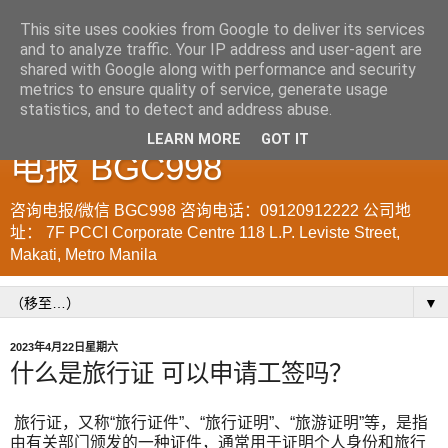
This site uses cookies from Google to deliver its services
and to analyze traffic. Your IP address and user-agent are
菲律宾998VISA移民公司
shared with Google along with performance and security
metrics to ensure quality of service, generate usage
WWW.SRRV.DE 咨询微信/
statistics, and to detect and address abuse.
LEARN MORE
GOT IT
电报 BGC998
咨询电报/微信 BGC998 咨询电话：09120912222 公司地
址： 7F PCCI Corporate Centre 118 L.P. Leviste Street,
Makati, Metro Manila
▼
2023年4月22日星期六
什么是旅行证 可以申请工签吗？
旅行证，又称“旅行证件”、“旅行证明”、“旅游证明”等，是指
由有关部门颁发的一种证件，通常用于证明个人身份和旅行