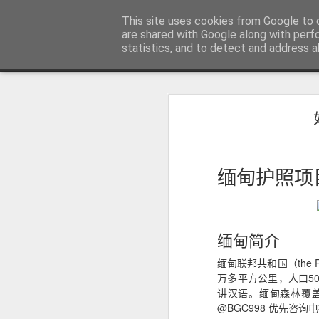
菲律宾998VISA移民公司 WWW.SR
This site uses cookies from Google to d
are shared with Google along with perf
statistics, and to detect and address a
Sidebar
主页
不用回菲律宾也可以办理菲律宾NBI
不
菲律宾NBI 海外办理要多久？答案1周
人在中国可以申请菲律宾NBI吗？不
很多曾经在菲律宾工作、创业、留
台湾人如何办理菲律宾NBI?不在菲律宾也可以办理
民、国外工作、国际背景调查或再次申
缅甸护照项
明）。
菲律宾NBI Clearance无犯罪记录证明 不在菲律宾怎么远程申请
菲律宾 S R R V 附属申请人需要增加多少费用？
缅甸简介
菲律宾退休移民最多客户的中介 菲律宾华人移民
缅甸联邦共和国（the R
万多平方公里，人口5
July 12th, 2026
讲汉语。缅甸森林覆盖
@BGC998 优先咨
菲律宾签证状态异常怎么办？如何查询并恢复正常签证记录？