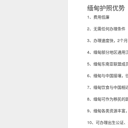
缅甸护照优势
菲律宾退休移民 SRRV 到底适合哪些人申请？
1、费用低廉
菲律宾第二家园项目介绍
2、无需任何办理条件
中国人持有 加拿大 美国 护照怎么办理菲律宾SRRV
3、办理速度快，2个
菲律宾办理退休移民SRRV哪家强？
4、缅甸部分地区通用
菲律宾退休移民签证为什么停掉35岁的项目
5、缅甸东南亚联盟成
菲律宾退休移民值不值得办理SRRV
6、缅甸与中国接壤，
菲律宾退休移民本地服务机构推荐
7、缅甸饮食与中国相
于是，很多人都会问：
8、缅甸可作为移民的
越南家庭办理菲律宾退休移民（SRRV）有哪些优势？
人在中国还能申请菲律宾NBI吗？
9、缅甸各类资源丰富
菲律宾银行开户怎么办？中国人如何在菲律宾开设银行账户？
是不是必须飞回菲律宾？
10、可办理出生公证
有没有更方便的办理方式？
菲律宾9G工签还没到期，可以申请其他签证吗？