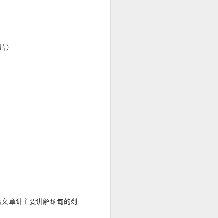
身份资料及菲
办理程序，并允
片）
篇文章讲主要讲解缅甸的剃
求应以申请机