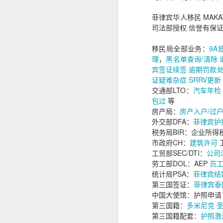
菲律宾申请中国签证预约服务
人在菲律宾时，很多资料随时可以找
菲律宾华人移民 MAK
菲律宾申请中国签证申请材料
司法部授权 信誉有保
但回国几年以后，经常出现以下情况
菲律宾办理中国签证认准菲律宾华人移民998VISA
旧护照已经找不到。
移民局全部业务：
9A
理
，
黑名单查询/清除
菲律宾电话号码停用。
菲律宾退休移民申请2027年材料指南
宾签证续签
逾期罚款
ACR I-Card遗失。
证疑难杂症
SRRV更新
交通部LTO：
汽车年检
菲律宾婚姻合法居留签证分析
菲律宾住址记不完整。
包过
等
房产局：
房产入户/过
旧签证资料没有保留。
菲律宾华人移民998VISA 办理婚签放心
外交部DFA：
菲律宾护
这些情况虽然不会直接代表无法申请
税务局BIR：企业所得
菲律宾婚签13A申请可以包过吗？
市政府CH：
建筑许可
因此，建议尽可能保留曾经在菲律宾
工贸部SEC/DTI：
公司
菲律宾华人移民998VISA专业服务菲律宾投资移民退休移民20年
提前咨询有哪些好处？
劳工部DOL：AEP
员
统计局PSA：
菲律宾结
菲律宾退休移民和投资移民办理合规最重要
第三国签证：
菲律宾泰
中国大使馆：护照申请 
菲律宾BICC文件怎么办理？申请退休移民一定要BICC吗？
第三国籍：
多米尼克
第三国籍配套：
护照激