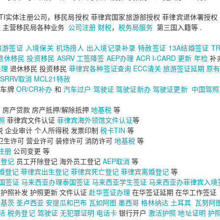
到。
ATI实体注册公司，移民局授权 菲律宾国家旅游部授权 菲律宾退休署授权
证 主营移民局各种业务
公司注册
财税
，
税务局服务
第三国入籍等 .
：
旅游签证
入境保关
机场捞人
出入境记录补录
特赦签证
13A结婚签证
T
退休移民
投资移民
ASRV
工签降签
AEP办理
ACR I-CARD 更新
年检
补
处理
退休移民 投资移民
菲律宾各种签证查询
ECC清关
旅游签证延期
原
SRRV取消
MCL21特赦
车牌
OR/CR补办
和
汽车过户
驾驶证
驾驶证新办
驾驶证更新
中国驾照
户
房产贷款 房产抵押/解除抵押
地基税
等
照
菲律宾文件认证
菲律宾海外领馆文件认证
等
，但都会增加资料整理时间。
税 企业审计 个人所得税 发票印制
税卡TIN
等
卫生许可 营业许可 装修许可 消防许可
地基税
等
的重要官方文件。
注册
公司变更 等
工登记
员工开除登记 海外员工登记
AEP取消
等
婚登记
菲律宾出生登记
菲律宾死亡登记
菲律宾离婚登记
等
国签证
马来西亚办理泰国签证
马来西亚学生签证
马来西亚办菲律宾入境
护照补发 护照更新 文件认证
赴华签证办理
在华签证延期 在华工作签证
圣基茨
圣卢西亚
安提瓜和巴布
瓦如阿图
墨西哥
格林纳达
土耳其
瓦努阿
活
税务登记
驾驶证
无犯罪证明
电话卡
银行开户
激活护照
地址证明
护照