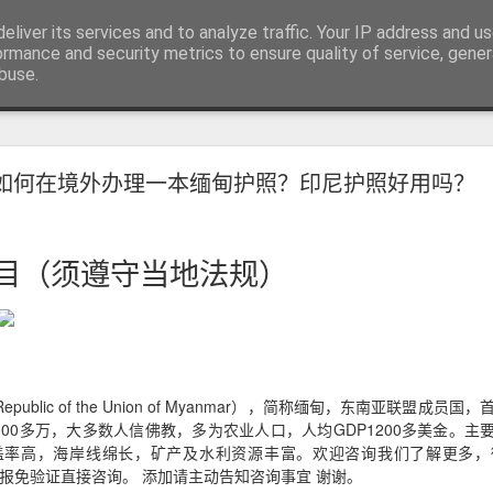
RV.DE 咨询微信/电报 BGC998
eliver its services and to analyze traffic. Your IP address and u
咨询电报/微信 BGC998 咨询电
ormance and security metrics to ensure quality of service, gene
buse.
用回菲律宾也可以办理菲律宾NBI
如何在境外办理一本缅甸护照？印尼护照好用吗？
用回菲律宾也能了解正确办理方式
学、投资或长期生活的华人，在回到中国后，都会遇到一个共同的问题
请菲律宾相关业务时，被要求提供菲律宾NBI Clearance（菲律宾
目（须遵守当地法规）
epublic of the Union of Myanmar），简称缅甸，东南亚联盟成
000多万，大多数人信佛教，多为农业人口，人均GDP1200多美金。
率高，海岸线绵长，矿产及水利资源丰富。欢迎咨询我们了解更多，微信
询电报免验证直接咨询。 添加请主动告知咨询事宜 谢谢。