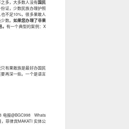
万之多，大多数人没有
国民
身份证，少数民族办理护照
也不足10%，很多果敢人
极少数。
如果您办理了非果
用。
有一个典型的案例：X
说只有果敢族是最好办国民
还要再深一些。一个是语言
@BGC998 Whats
项目，菲律宾MAKATI 实体公