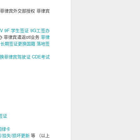
 菲律宾外交部授权 菲律宾
RV
9F 学生签证
9G工签办
办 菲律宾遣返otl业务
菲律
有长期签证更换国籍
落地签
换菲律宾驾驶证
CDE考试
签证
图绿卡
/挂失/损坏更新
等 （以上