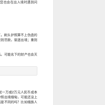
您也会在出入境时遇到问
了。剃头护照算不上伪造的
轻则罚款，驱逐出境；重则
话。可能名下的财产也会灭
就一万或2万元人民币成本
护照出境缅甸，可能还没上
遇是不同的吗？比如缅族人