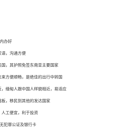
月内办好
汉语，沟通方便
员国，其护照免签东南亚主要国家
往来方便顺畅，是绝佳的出行中转国
近，缅甸人跟中国人样貌相近，易适应
跳板，移民到其他的发达国家
，人工便宜，利于投资
、无犯罪公证及银行卡