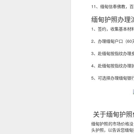
11、缅甸信奉佛教，
事实上，人在中国仍然可以根据自己
缅甸人申请菲律宾退休移民SRRV材料介绍
律宾官方要求有所不同。菲律宾国家调查局
缅甸护照办理
许符合规定的申请人通过授权代表协
菲律宾申请日本签证高效出签服务
为什么回国以后还需要菲
1、签约，收集基本材
持菲律宾退休移民SRRV身份，离境时还需要办理ECC吗？
2、办理缅甸户口（60
很多人认为，只要已经离开菲律宾，
菲律宾退休移民官方渠道服务排行
实际上，在以下情况中，菲律宾NBI
3、赴缅甸按指纹办理
海外移民申请。
菲律宾移民局ECC新政策要求出席采集指纹2026年6月10日
4、赴缅甸按指纹办理
国际公司背景调查。
5、可选择办理缅甸银
菲律宾SRRV新申请要求提供INTERPOL证明
国外长期工作签证。
海外永久居留申请。
菲律宾退休移民持有人如何安全在菲律宾上班？
部分国家签证审核。
菲律宾SRRV退休移民 ID更新新政策26年6月10号启
再次申请菲律宾长期签证。
关于缅甸护照
菲律宾退休人员怎么办理AEP
菲律宾退休移民（SRRV）相关手续
缅甸护照的市场价格没
头护照，以告诉您缅甸
如果曾经在菲律宾合法居住过较长时
菲律宾特别工作许可证需要AEP吗？