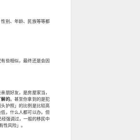
、性别、年龄、民族等等都
况有些相似，最终还是会因
。
是亲朋好友，是房屋家当，
了解的
。甚至你拿到的是犯
剃头护照」的比例是比较高
极低，什么人都可以办。但
C 已经强调过，一般的移民中
有性风险」。