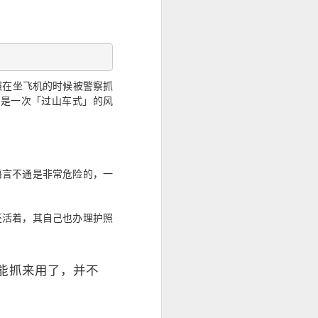
照在坐飞机的时候被警察抓
都是一次「过山车式」的风
在符合规定的
判断。
语言不通是非常危险的，一
还活着，其自己也办理护照
能抓来用了，并不