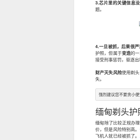
3.芯片里的关键信息
曾注册菲律宾公司。
题。
菲律宾移民局中文代办服务
曾持有ACR I-Card。
曾办理菲律宾TIN税号。
菲律宾办理退休移民 投资移民 推荐菲律宾华人移民
曾在菲律宾长期就业。
菲律宾投资移民怎么境外准入投资款
4.一旦被抓，后果很严
即使目前没有新的菲律宾计划，未来
护照，但属于
变造
的一
选择菲律宾华人移民998VISA办理SIRV投资移民成功有保证
接受刑事惩罚，驱逐出
菲律宾SIRV投资移民一定要投资公司吗？
财产灭失风险
使用剃头
失。
菲律宾LTO汽车过户年检那些事情
强烈建议您不要贪小便
菲律宾投资移民到21岁身份为什么要取消呢
缅甸剃头护
菲律宾投资移民中文申请表
缅甸除了比较正规办理
菲律宾投资移民可以购买房产投资吗？
价，但是风险特别高。
飞机人就已经被抓了。
菲律宾华人移民998VISA办理菲律宾投资移民SIRV靠谱吗