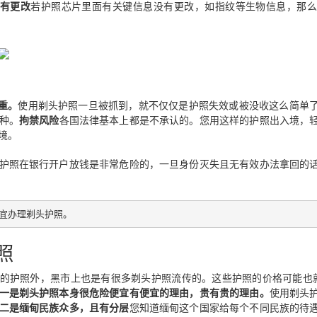
没有更改
若护照芯片里面有关键信息没有更改，如指纹等生物信息，那么
重。
使用剃头护照一旦被抓到，就不仅仅是护照失效或被没收这么简单
申请其他国家签证或移民时，也有可能再次需要菲律宾NBI。
种。
拘禁风险
各国法律基本上都是不承认的。您用这样的护照出入境，
境。
护照在银行开户放钱是非常危险的，一旦身份灭失且无有效办法拿回的
宜办理剃头护照。
照
的护照外，黑市上也是有很多剃头护照流传的。这些护照的价格可能也
一是剃头护照本身很危险
便宜有便宜的理由，贵有贵的理由。
使用剃头
二是缅甸民族众多，且有分层
您知道缅甸这个国家给每个不同民族的待