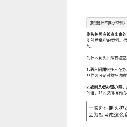
菲律宾申请中国签证：核心风险与策略指南
强烈建议不要办理剃头
菲律宾申请中国签证中文旅行社服务
剃头护照有被查出来的
菲律宾申请中国签证怎么网上预约？
到然后
坐牢
的案例。
险。
这是咨询最多的问题。
菲律宾公司注册的TIN ID 怎么申请
为什么剃头护照有被查
菲律宾官方针对境外申请人提供了海
菲律宾退休移民加急办理Marketer
情况下委托代表办理部分手续，因此
1.语言问题
很多人在办
哪些人最适合提前办理
旦作为可疑对象被边防
菲律宾退休署（PRA）官方认证的Accredited Marketer -菲律宾华人移民
如果您曾经有以下经历，建议提前了解
2.被剃头者办理护照
菲律宾华人移民退休移民专业服务Marketer
的话，那么您所持有的
曾办理菲律宾9G工作签证。
菲律宾签证逾期是否会影响出境携带现金或资产？
曾长期持旅游签停留菲律宾。
一般办理剃头护
菲律宾签证逾期是否会影响申请投资签证？
会为您考虑这么
曾办理菲律宾退休移民（SRRV）。
曾在菲律宾留学。
菲律宾移民局中文咨询服务