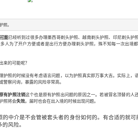
护照。
可能
已经听到过很多办理墨西哥剃头护照、越南剃头护照、印尼剃头护
很多人为了开户方便或者是出行方便办理剃头护照，殊不知每一次出境
出来的可能呢？
外申请流程，符合条件的申请人可以按照官方要求准备相关材料，并可
并非所有申请人都需要专程返回菲律宾。实际办理方式仍需结合个人情况
理护照的时候没有考虑语言问题，以为护照真实即万事大吉。实际上，
？
或警察问询，暴露的风险非常高。
菲律宾NBI办理要求：
、原有护照注销
这个也是原有护照出问题的原因之一。若被冒名顶替的人
护照将会
失效
。届时也会在出入境的时候出现问题。
照的中介是不会管被套头者的身份如何的。有合适的就可
多的风险。