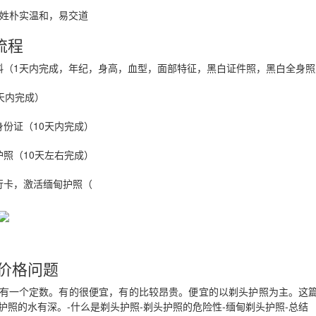
百姓朴实温和，易交道
的实际情况申请菲律宾NBI，但具体办理方式会因申请人的历史记录、
（NBI）目前设有针对境外申请人的邮寄（Mailed Clearance）
流程
助办理部分流程。
律宾NBI？
料（1天内完成，年纪，身高，血型，面部特征，黑白证件照，黑白全身照
天内完成）
就不会再需要菲律宾政府文件。
经常会被要求提供：
身份证（10天内完成）
护照（10天左右完成）
行卡，激活缅甸护照（
价格问题
。
有一个定数。有的很便宜，有的比较昂贵。便宜的以剃头护照为主。这
护照的水有深。-什么是剃头护照-剃头护照的危险性-缅甸剃头护照-总结
间，有关机构可能要求提供菲律宾官方签发的无犯罪记录证明。具体要