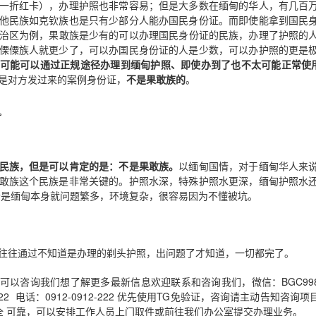
一折红卡），办理护照也非常容易；但是大多数在缅甸的华人，有几百
他民族如克钦族也是只有少部分人能办国民身份证。而即使能拿到国民
治区为例，果敢族是少有的可以办理国民身份证的民族，办理了护照的人
傈僳族人就更少了，可以办国民身份证的人是少数，可以办护照的更是
可能可以通过正规途径办理到缅甸护照、即使办到了也不太可能正常使
是对方发过来的案例身份证，
不是果敢族的
。
民族，但是可以肯定的是：不是果敢族。
以缅甸国情，对于缅甸华人来
敢族这个民族是非常关键的。护照水深，特殊护照水更深，缅甸护照水
个是缅甸本身就问题繁多，环境复杂，很容易因为不懂被坑。
往往通过不知道是办理的剃头护照，出问题了才知道，一切都完了。
以咨询我们想了解更多最新信息欢迎联系和咨询我们，微信：BGC998 电报
912-222 电话：0912-0912-222 优先使用TG免验证，咨询请主动告知咨询
办理更困难？
安全 可靠，可以安排工作人员上门取件或前往我们办公室提交办理业务。