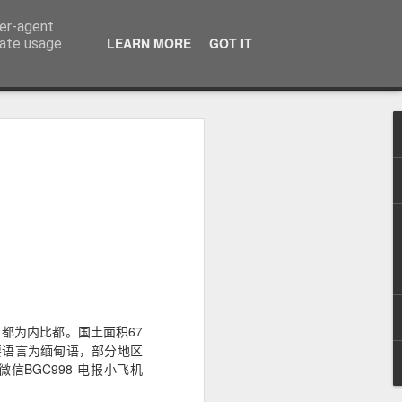
ser-agent
话：09120912222 公司地址： 7F PCCI Corporate Centre 118 L.P. Leviste Street, Makati, Metro Manila
LEARN MORE
GOT IT
rate usage
：办理海外移
无犯罪记录证
员国，首都为内比都。国土面积67
主要语言为缅甸语，部分地区
BGC998 电报小飞机