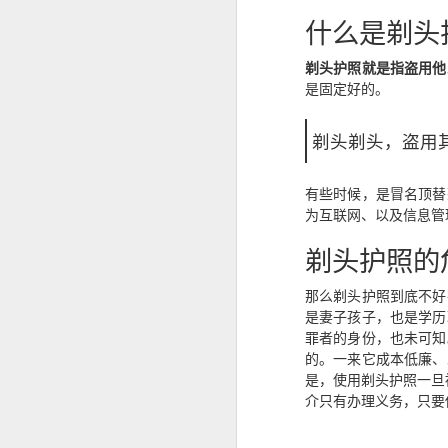
构规定为准。
什么是剃头
SRRV SIRV怎么办理菲律宾 DOLE 的 AEP
人在中国是不是一定要
剃头护照就是指盗用他
is China visa applications require interviews in manila?
是固定好的。
professional consultation and assistance CHINA VISA in manila
剃头剃头，盗用
consultation China visa applications in the Philippines
有些时候，是冒名顶替
为互联网、以及信息管
China visa applications in the Philippines assistance
剃头护照的
菲律宾移民涉及的BICC文件在哪里可以安全办理？费用周期分享
那么剃头护照到底不好
菲律宾移民局 BICC 清单：深度风险维度解析
是妻子孩子，也是学历
罪者的身份，也未可知
菲律宾申请中国签证照片要求和签证要求
的。一来它成本低廉、
是，使用剃头护照一旦
菲律宾申请中国签证材料很重要！差一些拒签
介只有办理义务，只要
马尼拉中国签证服务机构推荐-菲律宾赴华签证服务商