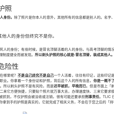
护照
回菲律宾？
人身份。
除了照片是你本人的意外，其他所有的信息都是别人的。名字
其他人的身份但终究不是你。
死人的身份；有些时候，是冒名顶替活着的人的身份。与高考顶替的情
理制度健全而被发现。
所以剃头护照的核心就是-冒名顶替，装成其他人
危险性
在哪里呢？
不是自己终究不是自己
一个人活着，往往有印记，这些印记
职业。你拿着一个身份证和护照，背后这个人的所有信息，
你是一概不
。所以剃头护照不是有风险，而是
迟早被抓，早晚而已
。但是市面上「
二来它方便快捷，只要贴个照片就万事大吉，办理速度快、三来它要求
被抓到，不仅护照会被没收或注销，很有可能还要承担
刑事责任
。TLI
你拿到手的护照是真实的，它就完成了相关义务，不会在于您之后的「持