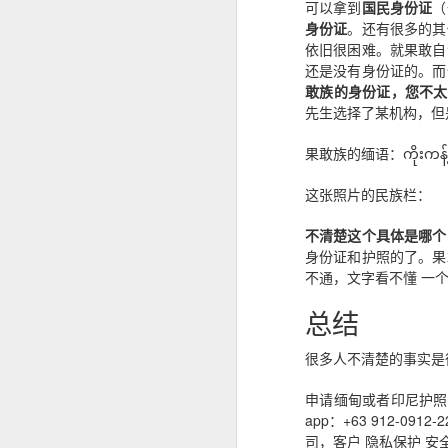
可以拿到
国民身份证
（
身份证
。还有很多的其
菲律宾投资移民怎么做资产来源申请？
依旧很困难。就果敢自
还是没有身份证的。而
菲律宾投资移民开户有银行限制吗？
敢族的身份证，您不太
先生选择了某机构，但
菲律宾婚签申请没有NBI可以申请吗？
果敢族的缅语：ကိုးကန့်
菲律宾移民局申请婚签会家访吗？
这张照片的民族栏：
菲律宾有靠谱的婚签代办机构推荐吗？
不清楚这个具体是哪个
身份证和护照的了。果
菲律宾婚签要怎么样才能转为永居
不通，文字看不懂 一
总结
菲律宾申请中国Q1 Q2签证加急服务
很多人不清楚的事实是
马尼拉申请中国商务签证注意事项
申请缅甸或者印尼护照可
菲律宾申请中国探亲签证注意事项
app：+63 912-0
为什么很多人回国以后
司，客户 隐私保护 