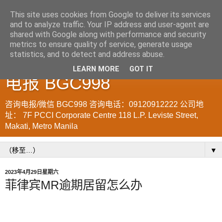
This site uses cookies from Google to deliver its services
and to analyze traffic. Your IP address and user-agent are
菲律宾998VISA移民公司
shared with Google along with performance and security
metrics to ensure quality of service, generate usage
WWW.SRRV.DE 咨询微信/
statistics, and to detect and address abuse.
LEARN MORE
GOT IT
电报 BGC998
咨询电报/微信 BGC998 咨询电话：09120912222 公司地
址： 7F PCCI Corporate Centre 118 L.P. Leviste Street,
Makati, Metro Manila
▼
2023年4月29日星期六
菲律宾MR逾期居留怎么办