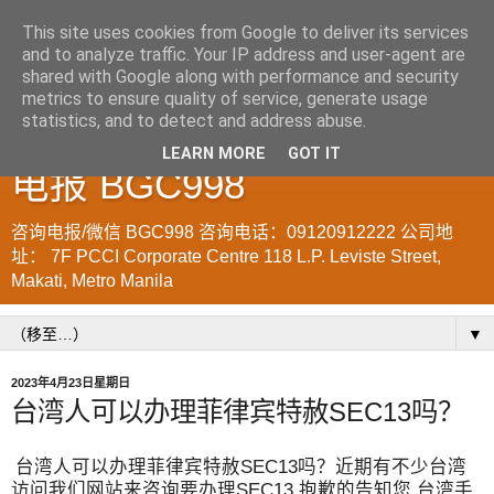
This site uses cookies from Google to deliver its services
and to analyze traffic. Your IP address and user-agent are
菲律宾998VISA移民公司
shared with Google along with performance and security
metrics to ensure quality of service, generate usage
WWW.SRRV.DE 咨询微信/
statistics, and to detect and address abuse.
LEARN MORE
GOT IT
电报 BGC998
咨询电报/微信 BGC998 咨询电话：09120912222 公司地
址： 7F PCCI Corporate Centre 118 L.P. Leviste Street,
Makati, Metro Manila
▼
2023年4月23日星期日
台湾人可以办理菲律宾特赦SEC13吗？
台湾人可以办理菲律宾特赦SEC13吗？近期有不少台湾
访问我们网站来咨询要办理SEC13 抱歉的告知您 台湾手