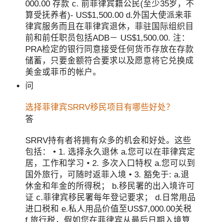
000.00 存款 c. 前菲律宾籍公民(至少35岁，不
算受抚养者)- US$1,500.00 d.外国大使派来菲
律宾服务而且在菲律宾退休，菲驻国际组织目
前和前任职员包括ADB－ US$1,500.00. 注：
PRA检定的银行同意接受任何货币存放在存款
储蓄，只要金额符合要求以及愿意将它兑换成
美金或菲币的帐户。
问
选择菲律宾SRRV移民项目有哪些好处？
答
SRRV持有者将拥有众多的机会和好处。这些
包括： • 1. 选择永久退休 a.您可以在菲律宾定
居，工作和学习 • 2. 多次入口特权 a.您可以到
国外旅行，可随时返菲入境 • 3. 豁免于: a.退
休金和年金的所得税； b.移民署的出入境许可
证 c.菲律宾移民署每年登记要求； d.日常用品
进口税和 e.私人用品价值至US$7,000.00关税
f.旅行税，假如您在菲律宾从最后日期入境算