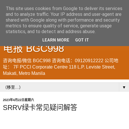
This site uses cookies from Google to deliver its services
and to analyze traffic. Your IP address and user-agent are
菲律宾998VISA移民公司
shared with Google along with performance and security
metrics to ensure quality of service, generate usage
WWW.SRRV.DE 咨询微信/
statistics, and to detect and address abuse.
LEARN MORE
GOT IT
电报 BGC998
咨询电报/微信 BGC998 咨询电话：09120912222 公司地
址： 7F PCCI Corporate Centre 118 L.P. Leviste Street,
Makati, Metro Manila
▼
2023年4月22日星期六
SRRV绿卡常见疑问解答