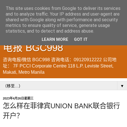
This site uses cookies from Google to deliver its services
and to analyze traffic. Your IP address and user-agent are
菲律宾998VISA移民公司
shared with Google along with performance and security
metrics to ensure quality of service, generate usage
WWW.SRRV.DE 咨询微信/
statistics, and to detect and address abuse.
LEARN MORE
GOT IT
电报 BGC998
咨询电报/微信 BGC998 咨询电话：09120912222 公司地
址： 7F PCCI Corporate Centre 118 L.P. Leviste Street,
Makati, Metro Manila
▼
2023年4月26日星期三
怎么样在菲律宾UNION BANK联合银行
开户？