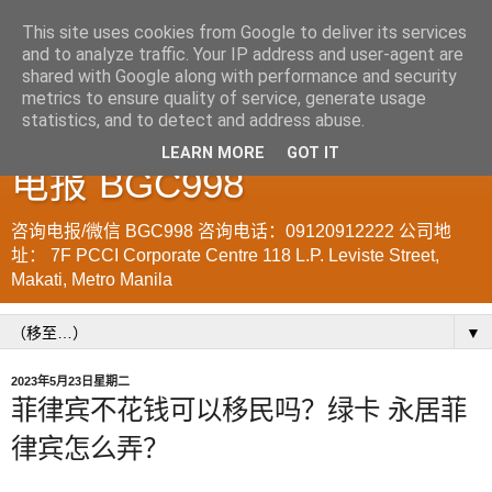
This site uses cookies from Google to deliver its services
and to analyze traffic. Your IP address and user-agent are
菲律宾998VISA移民公司
shared with Google along with performance and security
metrics to ensure quality of service, generate usage
WWW.SRRV.DE 咨询微信/
statistics, and to detect and address abuse.
LEARN MORE
GOT IT
电报 BGC998
咨询电报/微信 BGC998 咨询电话：09120912222 公司地
址： 7F PCCI Corporate Centre 118 L.P. Leviste Street,
Makati, Metro Manila
▼
2023年5月23日星期二
菲律宾不花钱可以移民吗？绿卡 永居菲
律宾怎么弄？