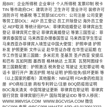
局BIR：企业所得税 企业审计 个人所得税 发票印制 税卡
TIN 等市政府CH：建筑许可 卫生许可 营业许可 装修许可
消防许可 地基税 等工贸部SEC/DTI：公司注册 公司变更
等劳工部DOL：AEP 员工登记 员工开除登记 海外员工登
记 AEP取消 等统计局PSA：菲律宾结婚登记 菲律宾出生
登记 菲律宾死亡登记 菲律宾离婚登记 等第三国签证：菲
律宾泰国签证 马来西亚办理泰国签证 马来西亚学生签证
马来西亚办菲律宾入境签证中国大使馆：护照申请 护照
补发 护照更新 文件认证 赴华签证办理 在华签证延期 在
华工作签证第三国籍：多米尼克 圣基茨 圣卢西亚 安提瓜
和巴布 瓦如阿图 墨西哥 格林纳达 土耳其 瓦努阿图绿卡
第三国籍配套：护照激活 税务登记 驾驶证 无犯罪证明 电
话卡 银行开户 激活护照 地址证明 护照/挂失/损坏更新 等
（以上国家的都有）其他服务：NBI证明 FDA食药检局注
册 IPO商标注册 商标专利转让/注册 BOQ防疫局证明
BOC海关清关 中国驾驶证更新 菲律宾在职证明 菲律宾
银行贷款 菲律宾银行开户 国际驾驶证IDD 等华人移民：
WWW.998VISA.COM WWW.BGCVISA.COM 微信
BGC998 电报 @BGC998 WHAT'S APP+63 9120912222