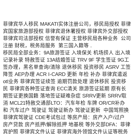
菲律宾华人移民 MAKATI实体注册公司，移民局授权 菲律
宾国家旅游部授权 菲律宾退休署授权 菲律宾外交部授权
菲律宾司法部授权 信誉有保证 主营移民局各种业务 公司
注册 财税，税务局服务 第三国入籍等 .
移民局全部业务：9A旅游签证 入境保关 机场捞人 出入境
记录补录 特赦签证 13A结婚签证 TRV 9F 学生签证 9G工
签办理，黑名单查询/清除 退休移民 投资移民 ASRV 工签
降签 AEP办理 ACR I-CARD 更新 年检 补办 菲律宾遣返
otl业务 菲律宾签证续签 逾期罚款处理 退休移民 投资移
民 菲律宾各种签证查询 ECC清关 旅游签证延期 原有长
期签证更换国籍 落地签证疑难杂症 SRRV更新 SRRV取
消 MCL21特赦交通部LTO：汽车年检 车牌 OR/CR补办
和 汽车过户 驾驶证 驾驶证新办 驾驶证更新 中国驾照换
菲律宾驾驶证 CDE考试包过 等房产局：房产入户/过户
房产贷款 房产抵押/解除抵押 地基税 等外交部DFA：菲律
宾护照 菲律宾文件认证 菲律宾海外领馆文件认证等税务