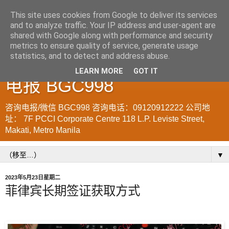
This site uses cookies from Google to deliver its services
and to analyze traffic. Your IP address and user-agent are
菲律宾998VISA移民公司
shared with Google along with performance and security
metrics to ensure quality of service, generate usage
WWW.SRRV.DE 咨询微信/
statistics, and to detect and address abuse.
LEARN MORE
GOT IT
电报 BGC998
咨询电报/微信 BGC998 咨询电话：09120912222 公司地
址： 7F PCCI Corporate Centre 118 L.P. Leviste Street,
Makati, Metro Manila
▼
2023年5月23日星期二
菲律宾长期签证获取方式