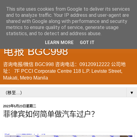
This site uses cookies from Google to deliver its services
and to analyze traffic. Your IP address and user-agent are
菲律宾998VISA移民公司
shared with Google along with performance and security
metrics to ensure quality of service, generate usage
WWW.SRRV.DE 咨询微信/
statistics, and to detect and address abuse.
LEARN MORE
GOT IT
电报 BGC998
咨询电报/微信 BGC998 咨询电话：09120912222 公司地
址： 7F PCCI Corporate Centre 118 L.P. Leviste Street,
Makati, Metro Manila
▼
2023年5月23日星期二
菲律宾如何简单做汽车过户？