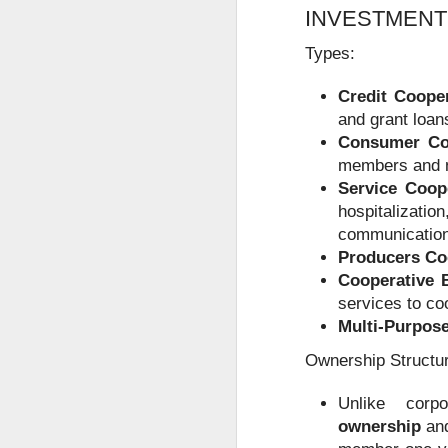
菲律宾申请中国签证预约服务
INVESTMENT
人在菲律宾时，很多资料随时可以找
菲律宾申请中国签证申请材料
Types:
但回国几年以后，经常出现以下情况
菲律宾办理中国签证认准菲律宾华人移民998VISA
旧护照已经找不到。
Credit Cooper
and grant loan
菲律宾电话号码停用。
菲律宾退休移民申请2027年材料指南
Consumer Co
ACR I-Card遗失。
members and 
菲律宾婚姻合法居留签证分析
Service Coop
菲律宾住址记不完整。
hospitalizati
旧签证资料没有保留。
菲律宾华人移民998VISA 办理婚签放心
communication,
Producers Co
这些情况虽然不会直接代表无法申请
菲律宾婚签13A申请可以包过吗？
Cooperative 
因此，建议尽可能保留曾经在菲律宾
services to co
菲律宾华人移民998VISA专业服务菲律宾投资移民退休移民20年
提前咨询有哪些好处？
Multi-Purpos
Ownership Structu
菲律宾退休移民和投资移民办理合规最重要
Unlike corp
菲律宾BICC文件怎么办理？申请退休移民一定要BICC吗？
ownership
and