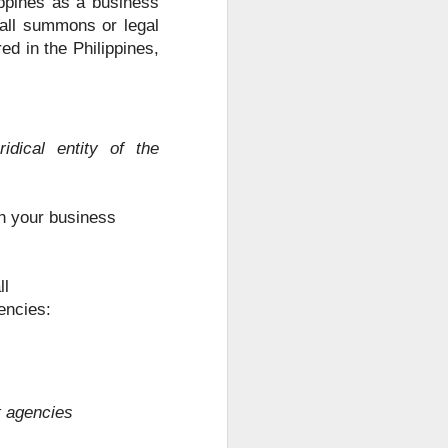
ippines as a business
all summons or legal
ed in the Philippines,
ridical entity of the
h your business
ll
gencies:
t agencies