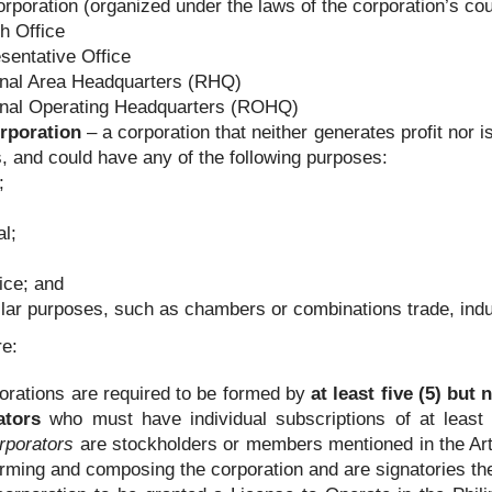
rporation (organized under the laws of the corporation’s coun
的实际情况申请菲律宾NBI，但具体办理方式会因申请人的历史记录、
h Office
（NBI）目前设有针对境外申请人的邮寄（Mailed Clearance）
sentative Office
助办理部分流程。
nal Area Headquarters (RHQ)
律宾NBI？
nal Operating Headquarters (ROHQ)
rporation
– a corporation that neither generates profit nor 
就不会再需要菲律宾政府文件。
, and could have any of the following purposes:
;
经常会被要求提供：
l;
ice; and
lar purposes, such as chambers or combinations trade, indus
re:
orations are required to be formed by
at least five (5) but
ators
who must have individual subscriptions of at least 
。
rporators
are stockholders or members mentioned in the Arti
forming and composing the corporation and are signatories th
间，有关机构可能要求提供菲律宾官方签发的无犯罪记录证明。具体要