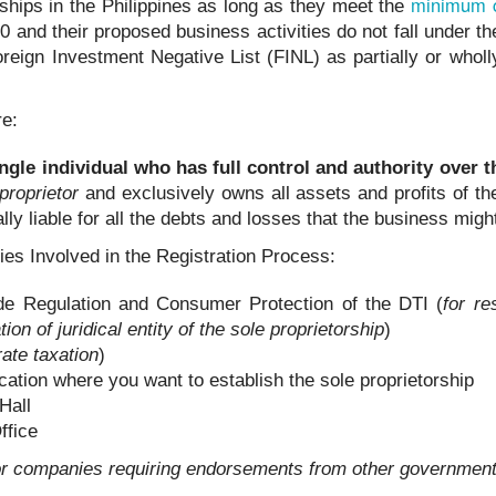
minimum c
rships in the Philippines as long as they meet the
 and their proposed business activities do not fall under t
oreign Investment Negative List (FINL) as partially or wholly
re:
ingle individual who has full control and authority over 
proprietor
and exclusively owns all assets and profits of th
lly liable for all the debts and losses that the business migh
s Involved in the Registration Process:
de Regulation and Consumer Protection of the DTI (
for re
on of juridical entity of the sole proprietorship
)
rate taxation
)
cation where you want to establish the sole proprietorship
Hall
ffice
or companies requiring endorsements from other governmen
办理更困难？