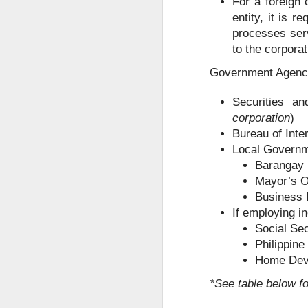
For a foreign 
构规定为准。
entity, it is r
SRRV SIRV怎么办理菲律宾 DOLE 的 AEP
人在中国是不是一定要
processes serv
to the corporat
is China visa applications require interviews in manila?
Government Agencie
professional consultation and assistance CHINA VISA in manila
Securities a
corporation
)
consultation China visa applications in the Philippines
Bureau of Inte
Local Governme
China visa applications in the Philippines assistance
Barangay 
菲律宾移民涉及的BICC文件在哪里可以安全办理？费用周期分享
Mayor’s O
Business P
菲律宾移民局 BICC 清单：深度风险维度解析
If employing in
Social Se
菲律宾申请中国签证照片要求和签证要求
Philippine
Home Deve
菲律宾申请中国签证材料很重要！差一些拒签
*See table below f
马尼拉中国签证服务机构推荐-菲律宾赴华签证服务商