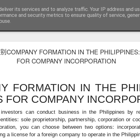
RV.DE 咨询微信/电报 BGC998
eliver its services and to analyze traffic. Your IP address and u
咨询电报/微信 BGC998 咨询电
ormance and security metrics to ensure quality of service, gene
buse.
用回菲律宾也可以办理菲律宾NBI
MPANY FORMATION IN THE PHILIPPINES:
用回菲律宾也能了解正确办理方式
FOR COMPANY INCORPORATION
学、投资或长期生活的华人，在回到中国后，都会遇到一个共同的问题
请菲律宾相关业务时，被要求提供菲律宾NBI Clearance（菲律宾
 FORMATION IN THE PHIL
S FOR COMPANY INCORPO
 investors can conduct business in the Philippines by re
entities: sole proprietorship, partnership, corporation or co
poration, you can choose between two options: incorpor
g a license for a foreign company to operate in the Philippi