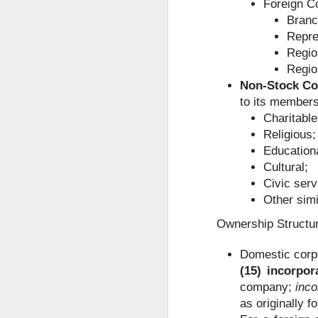
Foreign Co
事实上，人在中国仍然可以根据自己
Branc
缅甸人申请菲律宾退休移民SRRV材料介绍
律宾官方要求有所不同。菲律宾国家调查局
Repre
许符合规定的申请人通过授权代表协
Regio
菲律宾申请日本签证高效出签服务
为什么回国以后还需要菲
Regio
Non-Stock Co
持菲律宾退休移民SRRV身份，离境时还需要办理ECC吗？
很多人认为，只要已经离开菲律宾，
to its members
Charitable
菲律宾退休移民官方渠道服务排行
实际上，在以下情况中，菲律宾NBI
Religious;
海外移民申请。
Educationa
菲律宾移民局ECC新政策要求出席采集指纹2026年6月10日
Cultural;
国际公司背景调查。
Civic serv
菲律宾SRRV新申请要求提供INTERPOL证明
国外长期工作签证。
Other simi
海外永久居留申请。
菲律宾退休移民持有人如何安全在菲律宾上班？
Ownership Structu
部分国家签证审核。
菲律宾SRRV退休移民 ID更新新政策26年6月10号启
Domestic corp
再次申请菲律宾长期签证。
(15) incorpor
菲律宾退休人员怎么办理AEP
菲律宾退休移民（SRRV）相关手续
company;
inco
as originally 
如果曾经在菲律宾合法居住过较长时
菲律宾特别工作许可证需要AEP吗？