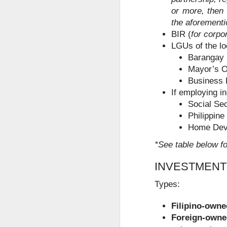
曾注册菲律宾公司。
or more, then 
菲律宾移民局中文代办服务
the aforementi
曾持有ACR I-Card。
BIR (
for corpo
曾办理菲律宾TIN税号。
菲律宾办理退休移民 投资移民 推荐菲律宾华人移民
LGUs of the lo
Barangay 
曾在菲律宾长期就业。
菲律宾投资移民怎么境外准入投资款
Mayor’s O
即使目前没有新的菲律宾计划，未来
Business P
选择菲律宾华人移民998VISA办理SIRV投资移民成功有保证
If employing in
Social Se
菲律宾SIRV投资移民一定要投资公司吗？
Philippine
Home Deve
菲律宾LTO汽车过户年检那些事情
*See table below f
菲律宾投资移民到21岁身份为什么要取消呢
INVESTMENT
菲律宾投资移民中文申请表
Types:
菲律宾投资移民可以购买房产投资吗？
Filipino-owne
Foreign-owne
菲律宾华人移民998VISA办理菲律宾投资移民SIRV靠谱吗