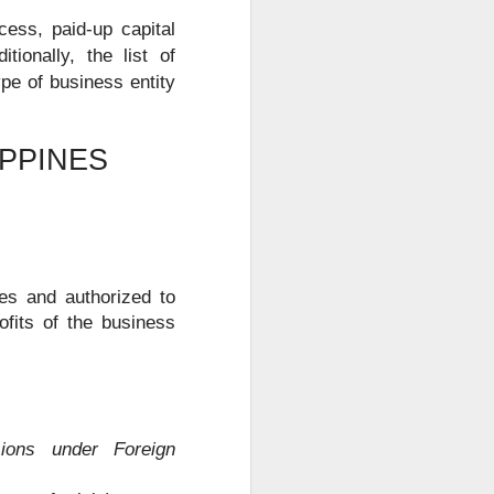
cess, paid-up capital
tionally, the list of
pe of business entity
IPPINES
res and authorized to
ofits of the business
sions under Foreign