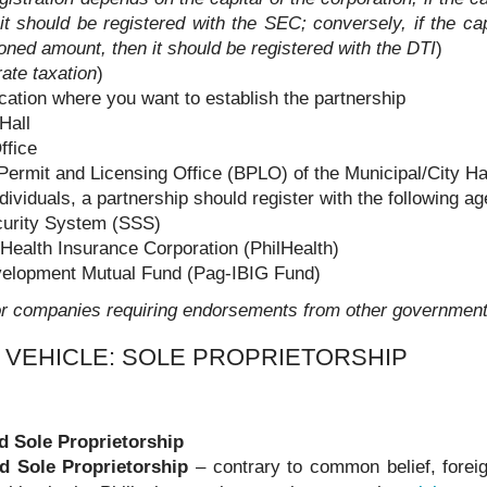
it should be registered with the SEC; conversely, if the ca
oned amount, then it should be registered with the DTI
)
rate taxation
)
cation where you want to establish the partnership
Hall
ffice
申请其他国家签证或移民时，也有可能再次需要菲律宾NBI。
ermit and Licensing Office (BPLO) of the Municipal/City Ha
dividuals, a partnership should register with the following a
curity System (SSS)
 Health Insurance Corporation (PhilHealth)
lopment Mutual Fund (Pag-IBIG Fund)
or companies requiring endorsements from other governmen
 VEHICLE: SOLE PROPRIETORSHIP
d Sole Proprietorship
d Sole Proprietorship
– contrary to common belief, foreig