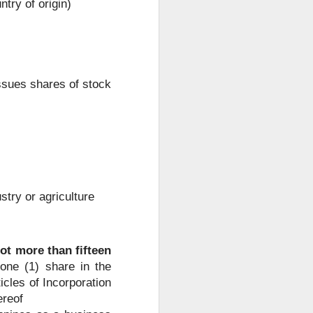
try of origin)
身份资料及菲
办理程序，并允
issues shares of stock
try or agriculture
 not more than fifteen
one (1) share in the
cles of Incorporation
ereof
求应以申请机