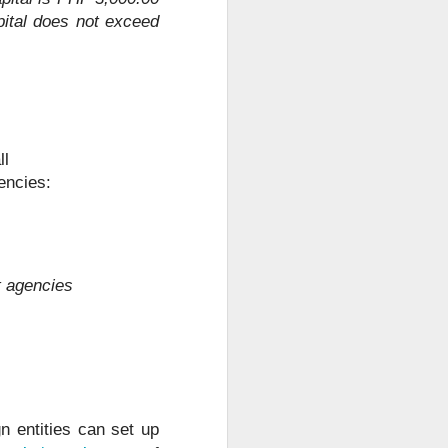
pital does not exceed
ll
gencies:
t agencies
n entities can set up