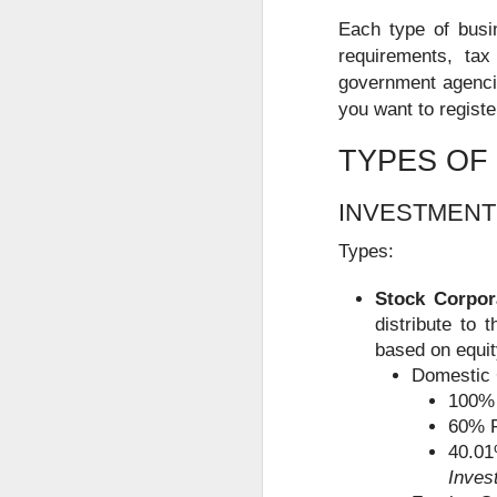
Each type of busin
菲律宾退休移民 SRRV 到底适合哪些人申请？
requirements, tax 
government agencie
菲律宾第二家园项目介绍
you want to registe
中国人持有 加拿大 美国 护照怎么办理菲律宾SRRV
TYPES OF 
菲律宾办理退休移民SRRV哪家强？
INVESTMENT
菲律宾退休移民签证为什么停掉35岁的项目
Types:
菲律宾退休移民值不值得办理SRRV
Stock Corpor
distribute to 
菲律宾退休移民本地服务机构推荐
based on equit
于是，很多人都会问：
Domestic 
越南家庭办理菲律宾退休移民（SRRV）有哪些优势？
100% 
人在中国还能申请菲律宾NBI吗？
60% F
菲律宾银行开户怎么办？中国人如何在菲律宾开设银行账户？
是不是必须飞回菲律宾？
40.0
Inves
有没有更方便的办理方式？
菲律宾9G工签还没到期，可以申请其他签证吗？