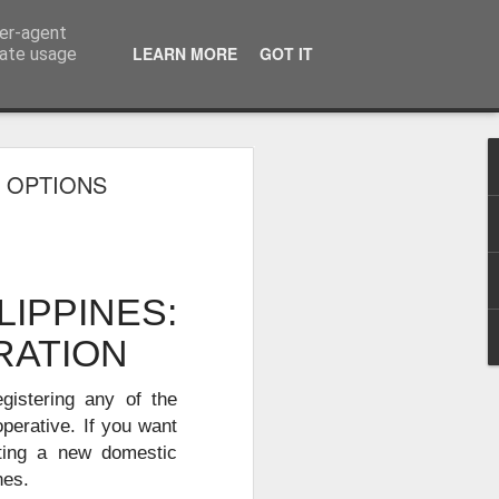
ser-agent
话：09120912222 公司地址： 7F PCCI Corporate Centre 118 L.P. Leviste Street, Makati, Metro Manila
LEARN MORE
GOT IT
rate usage
 OPTIONS
：办理海外移
无犯罪记录证
IPPINES:
RATION
gistering any of the
operative. If you want
ating a new domestic
nes.