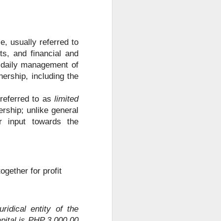
, usually referred to
ts, and financial and
he daily management of
nership, including the
 referred to as
limited
在符合规定的
判断。
nership; unlike general
r input towards the
gether for profit
uridical entity of the
apital is PHP 3,000.00