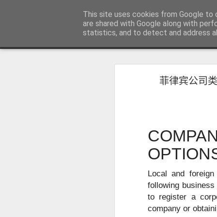
菲律宾998VISA移民公司 WWW.SR
This site uses cookies from Google to d
are shared with Google along with perf
statistics, and to detect and address a
Sidebar
主页
不用回菲律宾也可以办理菲律宾NBI
不
菲律宾公司类别CO
菲律宾NBI 海外办理要多久？答案1周
人在中国可以申请菲律宾NBI吗？不
很多曾经在菲律宾工作、创业、留
台湾人如何办理菲律宾NBI?不在菲律宾也可以办理
民、国外工作、国际背景调查或再次申
明）。
菲律宾NBI Clearance无犯罪记录证明 不在菲律宾怎么远程申请
COMPANY
菲律宾 S R R V 附属申请人需要增加多少费用？
OPTION
菲律宾退休移民最多客户的中介 菲律宾华人移民
Local and foreign
following business 
July 12th, 2026
to register a cor
company or obtainin
菲律宾签证状态异常怎么办？如何查询并恢复正常签证记录？