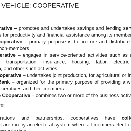
 VEHICLE: COOPERATIVE
到。
：
ative
– promotes and undertakes savings and lending serv
s for productivity and financial assistance among its membe
operative
– primary purpose is to procure and distribute
non-members
erative
– engages in service-oriented activities such as 
on, transportation, insurance, housing, labor, electr
 and other such activities
operative
– undertakes joint production, for agricultural or 
，但都会增加资料整理时间。
Bank
– organized for the primary purpose of providing a wi
的重要官方文件。
operatives and their members
e Cooperative
– combines two or more of the business activi
re:
orations and partnerships, cooperatives have
col
 are run by an electoral system where all members elect of