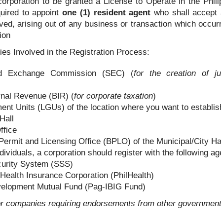
corporation to be granted a License to Operate in the Phil
equired to appoint
one (1) resident agent
who shall accept 
回菲律宾？
ed, arising out of any business or transaction which occurr
ion
s Involved in the Registration Process:
nd Exchange Commission (SEC) (
for the creation of ju
rnal Revenue (BIR) (
for corporate taxation
)
nt Units (LGUs) of the location where you want to establis
Hall
ffice
ermit and Licensing Office (BPLO) of the Municipal/City Ha
dividuals, a corporation should register with the following a
curity System (SSS)
 Health Insurance Corporation (PhilHealth)
lopment Mutual Fund (Pag-IBIG Fund)
or companies requiring endorsements from other governmen