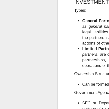
INVESTMENT
菲律宾申请中国签证：核心风险与策略指南
Types:
菲律宾申请中国签证中文旅行社服务
General Part
as
general pa
菲律宾申请中国签证怎么网上预约？
legal liabilit
the partnership
这是咨询最多的问题。
菲律宾公司注册的TIN ID 怎么申请
actions of othe
Limited Partn
菲律宾官方针对境外申请人提供了海
菲律宾退休移民加急办理Marketer
情况下委托代表办理部分手续，因此
partners
, are 
partnerships
哪些人最适合提前办理
菲律宾退休署（PRA）官方认证的Accredited Marketer -菲律宾华人移民
operations of
如果您曾经有以下经历，建议提前了解
Ownership Structu
菲律宾华人移民退休移民专业服务Marketer
曾办理菲律宾9G工作签证。
Can be forme
菲律宾签证逾期是否会影响出境携带现金或资产？
曾长期持旅游签停留菲律宾。
Government Agencie
菲律宾签证逾期是否会影响申请投资签证？
曾办理菲律宾退休移民（SRRV）。
SEC or Depart
曾在菲律宾留学。
菲律宾移民局中文咨询服务
partnership; re