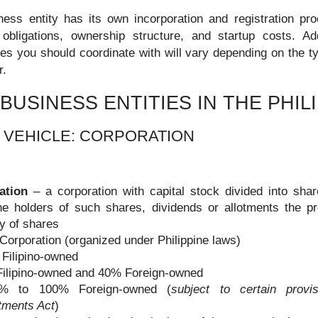
ess entity has its own incorporation and registration pro
obligations, ownership structure, and startup costs. Addi
s you should coordinate with will vary depending on the ty
r.
BUSINESS ENTITIES IN THE PHIL
 VEHICLE: CORPORATION
ation
– a corporation with capital stock divided into sha
the holders of such shares, dividends or allotments the pr
y of shares
Corporation (organized under Philippine laws)
Filipino-owned
ilipino-owned and 40% Foreign-owned
1% to 100% Foreign-owned (
subject to certain provi
tments Act
)