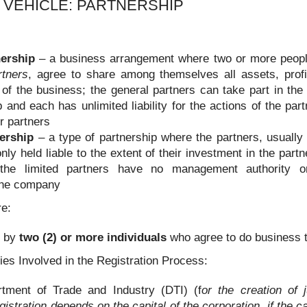
 VEHICLE: PARTNERSHIP
nership
– a business arrangement where two or more people
rtners
, agree to share among themselves all assets, profi
ies of the business; the general partners can take part in t
 and each has unlimited liability for the actions of the part
r partners
ership
– a type of partnership where the partners, usually
外申请流程，符合条件的申请人可以按照官方要求准备相关材料，并可
并非所有申请人都需要专程返回菲律宾。实际办理方式仍需结合个人情况
only held liable to the extent of their investment in the part
, the limited partners have no management authority o
？
 the company
菲律宾NBI办理要求：
re:
d by
two (2) or more individuals
who agree to do business to
s Involved in the Registration Process:
ment of Trade and Industry (DTI) (f
or the creation of j
gistration depends on the capital of the corporation, if the c