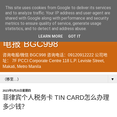
This site uses cookies from Google to deliver its services
and to analyze traffic. Your IP address and user-agent are
菲律宾998VISA移民公司
shared with Google along with performance and security
metrics to ensure quality of service, generate usage
WWW.SRRV.DE 咨询微信/
statistics, and to detect and address abuse.
LEARN MORE
GOT IT
电报 BGC998
咨询电报/微信 BGC998 咨询电话：09120912222 公司地
址： 7F PCCI Corporate Centre 118 L.P. Leviste Street,
Makati, Metro Manila
▼
2023年5月25日星期四
菲律宾个人税务卡 TIN CARD怎么办理
多少钱？