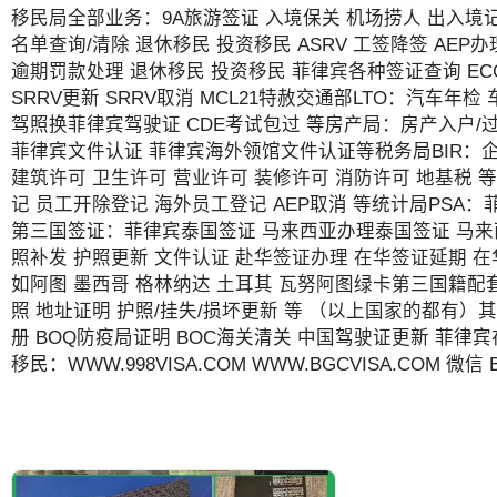
移民局全部业务：9A旅游签证 入境保关 机场捞人 出入境记录
名单查询/清除 退休移民 投资移民 ASRV 工签降签 AEP办理
逾期罚款处理 退休移民 投资移民 菲律宾各种签证查询 E
SRRV更新 SRRV取消 MCL21特赦交通部LTO：汽车年检
驾照换菲律宾驾驶证 CDE考试包过 等房产局：房产入户/过
菲律宾文件认证 菲律宾海外领馆文件认证等税务局BIR：企业
建筑许可 卫生许可 营业许可 装修许可 消防许可 地基税 等工
记 员工开除登记 海外员工登记 AEP取消 等统计局PSA
第三国签证：菲律宾泰国签证 马来西亚办理泰国签证 马来
照补发 护照更新 文件认证 赴华签证办理 在华签证延期 
如阿图 墨西哥 格林纳达 土耳其 瓦努阿图绿卡第三国籍配套
照 地址证明 护照/挂失/损坏更新 等 （以上国家的都有）其
册 BOQ防疫局证明 BOC海关清关 中国驾驶证更新 菲律
移民：WWW.998VISA.COM WWW.BGCVISA.COM 微信 BGC