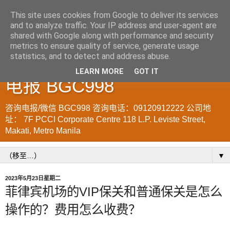
This site uses cookies from Google to deliver its services
and to analyze traffic. Your IP address and user-agent are
菲律宾998VISA移民公司
shared with Google along with performance and security
metrics to ensure quality of service, generate usage
WWW.SRRV.DE 咨询微信/
statistics, and to detect and address abuse.
LEARN MORE
GOT IT
电报 BGC998
咨询电报/微信 BGC998 咨询电话：09120912222 公司地
址： 7F PCCI Corporate Centre 118 L.P. Leviste Street,
Makati, Metro Manila
▼
2023年5月23日星期二
菲律宾机场的VIP保关和普通保关是怎么
操作的？费用怎么收费？