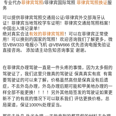
专业代办
菲律宾驾照
/菲律宾国际驾照
菲律宾驾照换证
服
务
可以提供菲律宾驾照交通局公证/菲律宾外交部海牙认
证！菲律宾当地驾校学车证明！菲律宾交通局驾照档案！
中国出入境记录单！
绝对真实合法
有效的菲律宾驾照
！可以在菲律宾正常使
用！可以换别的国家的驾照！欢迎咨询我们了解更多，微
信VBW333 电报小飞机 @VBW666 优先咨询电报免验证
直接咨询。 添加请主动告知咨询事宜 谢谢。
在菲律宾办理驾驶一直是一件头疼的事情，因为太多假的
驾驶证了，我们这里只做真的驾驶证 保真真实有底 有需
要驾驶证的可以来了解，价格虽然高但是保真没有后遗
症，不去外岛办理，外岛办理后期可能和甲美地办理的一
样全部不能更换！！！！另外其他局签发的驾驶证如果更
新不了的有底的情况下可以联系我们 评估更换价格，总
局渠道，保证1000%处理妥当。