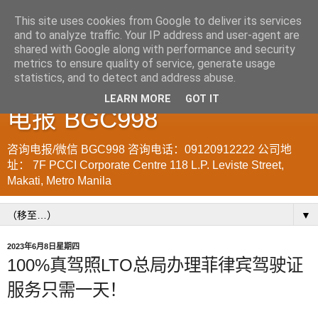
This site uses cookies from Google to deliver its services
and to analyze traffic. Your IP address and user-agent are
菲律宾998VISA移民公司
shared with Google along with performance and security
metrics to ensure quality of service, generate usage
WWW.SRRV.DE 咨询微信/
statistics, and to detect and address abuse.
LEARN MORE
GOT IT
电报 BGC998
咨询电报/微信 BGC998 咨询电话：09120912222 公司地
址： 7F PCCI Corporate Centre 118 L.P. Leviste Street,
Makati, Metro Manila
▼
2023年6月8日星期四
100%真驾照LTO总局办理菲律宾驾驶证
服务只需一天！