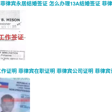
证 菲律宾永居结婚签证 怎么办理13A结婚签证 菲
回菲律宾？
作证明 菲律宾在职证明 菲律宾公司证明 菲律