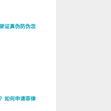
驶证真伪防伪怎
在符合规定的
判断。
？如何申请菲律