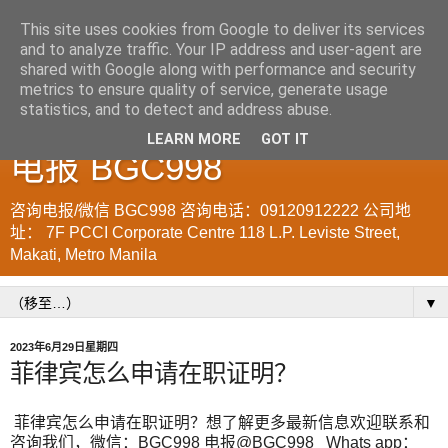
This site uses cookies from Google to deliver its services
and to analyze traffic. Your IP address and user-agent are
菲律宾998VISA移民公司
shared with Google along with performance and security
metrics to ensure quality of service, generate usage
WWW.SRRV.DE 咨询微信/
statistics, and to detect and address abuse.
LEARN MORE
GOT IT
电报 BGC998
咨询电报/微信 BGC998 咨询电话：09120912222 公司地
址： 7F PCCI Corporate Centre 118 L.P. Leviste Street,
Makati, Metro Manila
▼
2023年6月29日星期四
菲律宾怎么申请在职证明？
菲律宾怎么申请在职证明？想了解更多最新信息欢迎联系和
咨询我们，微信：BGC998 电报@BGC998 Whats app：