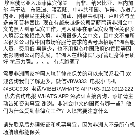
埃塞俄比亚入境菲律宾保关 南非、纳米比亚、塞内加
尔 乌干达 布隆迪、喀麦隆、中非共和国、乍得、赤道几
内亚、刚果民主共和国、加蓬、刚果共和国、卢旺达与圣
多美和普林西比 现在有越来越多公司高薪聘请非洲会中
文的黑人到菲律宾工作，黑人如果在菲律宾没有保关很多
入境都会被拒绝入境，非洲很多人会中文，且中文不差所
以很多公司做中国市场客服等需求的会考虑招聘非洲客服
人员，费用低 事情少，也不用担心中国政府的管控等因
素影响到公司的发展，非洲人在菲律宾很好管理身体素质
好 抗压力强。。。。 有点跑题了
需要非洲国家护照入境菲律宾保关的可以来联系我们 欢
迎咨询我们了解更多，微信VBW333 电报小飞机
@BGC998 电话/VIBER/WHAT'S APP+63-912-0912-222
优先咨询电报 WHAT'S APP 免验证直接咨询，添加请主
动告知咨询事宜 谢谢。非洲会中文的国家有哪一些？他
们为什么爱到菲律宾工作？入境需要注意什么
请先联系后办理签证和机票事宜，因为非洲人不是所有机
场航班都能保关