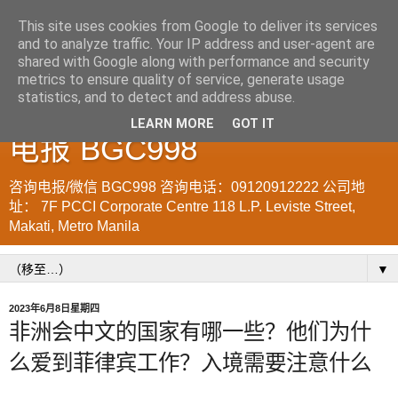
This site uses cookies from Google to deliver its services
and to analyze traffic. Your IP address and user-agent are
菲律宾998VISA移民公司
shared with Google along with performance and security
metrics to ensure quality of service, generate usage
WWW.SRRV.DE 咨询微信/
statistics, and to detect and address abuse.
LEARN MORE
GOT IT
电报 BGC998
咨询电报/微信 BGC998 咨询电话：09120912222 公司地
址： 7F PCCI Corporate Centre 118 L.P. Leviste Street,
Makati, Metro Manila
▼
2023年6月8日星期四
非洲会中文的国家有哪一些？他们为什
么爱到菲律宾工作？入境需要注意什么