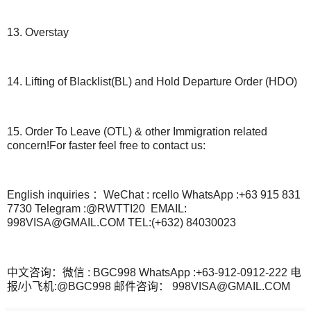
13. Overstay
14. Lifting of Blacklist(BL) and Hold Departure Order (HDO)
15. Order To Leave (OTL) & other Immigration related
concern!For faster feel free to contact us:
English inquiries ：WeChat : rcello WhatsApp :+63 915 831
7730 Telegram :@RWTTI20 EMAIL:
998VISA@GMAIL.COM TEL:(+632) 84030023
中文咨询：微信 : BGC998 WhatsApp :+63-912-0912-222 电
报/小飞机:@BGC998 邮件咨询： 998VISA@GMAIL.COM