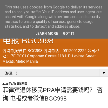
This site uses cookies from Google to deliver its services
and to analyze traffic. Your IP address and user-agent are
菲律宾998VISA移民公司
shared with Google along with performance and security
metrics to ensure quality of service, generate usage
WWW.SRRV.DE 咨询微信/
statistics, and to detect and address abuse.
LEARN MORE
GOT IT
电报 BGC998
咨询电报/微信 BGC998 咨询电话：09120912222 公司地
址： 7F PCCI Corporate Centre 118 L.P. Leviste Street,
Makati, Metro Manila
▼
2023年6月8日星期四
菲律宾退休移民PRA申请需要钱吗？ 咨
询 电报或者微信BGC998