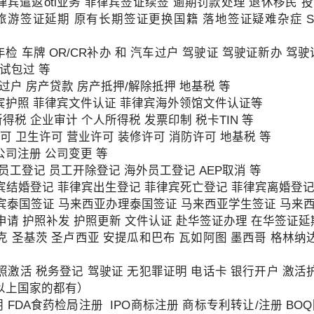
菲律宾遣返otl业务 菲律宾签证续签 逾期罚款处理 退休移民 
的实际情况申请菲律宾NBI，但具体办理方式会因申请人的历史记录、
 旅游签证延期 原有长期签证更换国籍 落地签证疑难杂症 SR
（NBI）目前设有针对境外申请人的邮寄（Mailed Clearance）
助办理部分流程。
年检 车牌 OR/CR补办 和 汽车过户 驾驶证 驾驶证新办 
律宾NBI？
考试包过 等
过户 房产贷款 房产抵押/解除抵押 地基税 等
就不会再需要菲律宾政府文件。
宾护照 菲律宾文件认证 菲律宾海外领馆文件认证等
得税 企业审计 个人所得税 发票印制 税卡TIN 等
经常会被要求提供：
可 卫生许可 营业许可 装修许可 消防许可 地基税 等
：公司注册 公司变更 等
 员工登记 员工开除登记 海外员工登记 AEP取消 等
宾结婚登记 菲律宾出生登记 菲律宾死亡登记 菲律宾离婚登记
宾泰国签证 马来西亚办理泰国签证 马来西亚学生签证 马来
请 护照补发 护照更新 文件认证 赴华签证办理 在华签证延
 圣基茨 圣卢西亚 安提瓜和巴布 瓦如阿图 墨西哥 格林纳
激活 税务登记 驾驶证 无犯罪证明 电话卡 银行开户 激活护
。
（以上国家的都有）
 FDA食药检局注册 IPO商标注册 商标专利转让/注册 BO
间，有关机构可能要求提供菲律宾官方签发的无犯罪记录证明。具体要