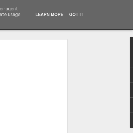
ser-agent
话：09120912222 公司地址： 7F PCCI Corporate Centre 118 L.P. Leviste Street, Makati, Metro Manila
LEARN MORE
GOT IT
rate usage
：办理海外移
无犯罪记录证