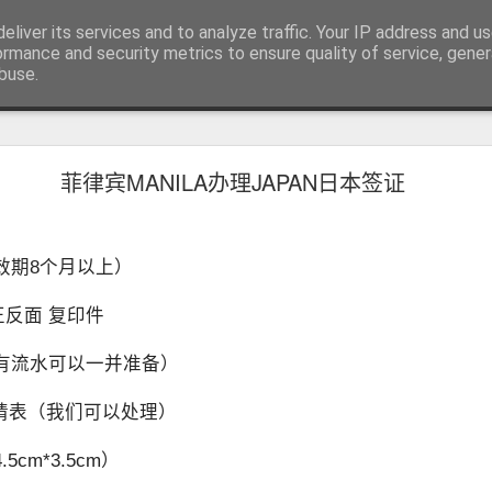
RV.DE 咨询微信/电报 BGC998
eliver its services and to analyze traffic. Your IP address and u
咨询电报/微信 BGC998 咨询电
ormance and security metrics to ensure quality of service, gene
buse.
用回菲律宾也可以办理菲律宾NBI
菲律宾MANILA办理JAPAN日本签证
用回菲律宾也能了解正确办理方式
学、投资或长期生活的华人，在回到中国后，都会遇到一个共同的问题
请菲律宾相关业务时，被要求提供菲律宾NBI Clearance（菲律宾
效期8个月以上）
 正反面 复印件
有流水可以一并准备）
申请表（我们可以处理）
cm*3.5cm）