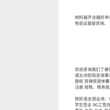
菲律宾退休移民 SRRV 到底适合哪些人申请？
材料越齐全越好申请
菲律宾第二家园项目介绍
免验证直接咨询。
中国人持有 加拿大 美国 护照怎么办理菲律宾SRRV
菲律宾办理退休移民SRRV哪家强？
菲律宾退休移民签证为什么停掉35岁的项目
菲律宾退休移民值不值得办理SRRV
欢迎咨询我们了解更
菲律宾退休移民本地服务机构推荐
请主动告知咨询事宜
授权 菲律宾退休署
于是，很多人都会问：
越南家庭办理菲律宾退休移民（SRRV）有哪些优势？
注册 财税，税务局
人在中国还能申请菲律宾NBI吗？
菲律宾银行开户怎么办？中国人如何在菲律宾开设银行账户？
是不是必须飞回菲律宾？
移民局全部业务：9
学生签证 9G工签办
有没有更方便的办理方式？
菲律宾9G工签还没到期，可以申请其他签证吗？