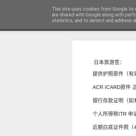
菲律宾998VISA移民公司 WWW.SR
This site uses cookies from Google to d
are shared with Google along with perf
statistics, and to detect and address a
Sidebar
主页
不用回菲律宾也可以办理菲律宾NBI
不
菲律宾NBI 海外办理要多久？答案1周
人在中国可以申请菲律宾NBI吗？不
很多曾经在菲律宾工作、创业、留
日本旅游签：
台湾人如何办理菲律宾NBI?不在菲律宾也可以办理
民、国外工作、国际背景调查或再次申
明）。
提供护照原件（有
菲律宾NBI Clearance无犯罪记录证明 不在菲律宾怎么远程申请
ACR ICARD原件
菲律宾 S R R V 附属申请人需要增加多少费用？
银行存款证明（如
菲律宾退休移民最多客户的中介 菲律宾华人移民
个人所得税ITR 
July 12th, 2026
近期白底证件照（4.5
菲律宾签证状态异常怎么办？如何查询并恢复正常签证记录？