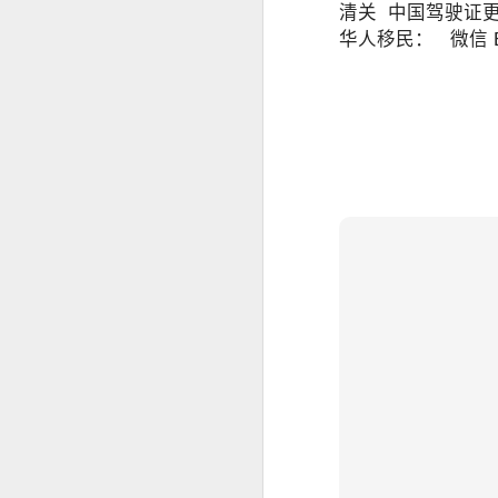
构规定为准。
清关 中国驾驶证更
华人移民： 微信 BGC
SRRV SIRV怎么办理菲律宾 DOLE 的 AEP
人在中国是不是一定要
is China visa applications require interviews in manila?
professional consultation and assistance CHINA VISA in manila
consultation China visa applications in the Philippines
China visa applications in the Philippines assistance
菲律宾移民涉及的BICC文件在哪里可以安全办理？费用周期分享
菲律宾移民局 BICC 清单：深度风险维度解析
菲律宾申请中国签证照片要求和签证要求
菲律宾申请中国签证材料很重要！差一些拒签
马尼拉中国签证服务机构推荐-菲律宾赴华签证服务商