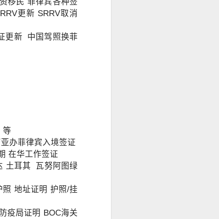
投资移民 菲律宾各种签
身份资料及菲
RV更新 SRRV取消
办理程序，并允
驾驶证更新 中国驾照换菲
 等
西亚办菲律宾入境签证
期 在华工作签证
达 土耳其 瓦努阿图绿
照 地址证明 护照/挂
Q防疫局证明 BOC海关
求应以申请机