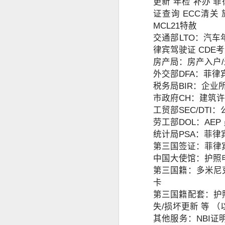
更新 年检 补办 
事实上，人在中国仍然可以根据自己
证查询 ECC清关
缅甸人申请菲律宾退休移民SRRV材料介绍
律宾官方要求有所不同。菲律宾国家调查局
MCL21特赦
许符合规定的申请人通过授权代表协
交通部LTO：汽车
菲律宾申请日本签证高效出签服务
为什么回国以后还需要菲
律宾驾驶证 CDE
房产局：房产入户/
持菲律宾退休移民SRRV身份，离境时还需要办理ECC吗？
很多人认为，只要已经离开菲律宾，
外交部DFA：菲律
菲律宾退休移民官方渠道服务排行
税务局BIR：企业所
实际上，在以下情况中，菲律宾NBI
市政府CH：建筑许
海外移民申请。
菲律宾移民局ECC新政策要求出席采集指纹2026年6月10日
工贸部SEC/DTI
国际公司背景调查。
劳工部DOL：AEP
菲律宾SRRV新申请要求提供INTERPOL证明
统计局PSA：菲律
国外长期工作签证。
第三国签证：菲律
海外永久居留申请。
菲律宾退休移民持有人如何安全在菲律宾上班？
中国大使馆：护照申
部分国家签证审核。
第三国籍：多米尼克
菲律宾SRRV退休移民 ID更新新政策26年6月10号启
卡
再次申请菲律宾长期签证。
第三国籍配套：护照
菲律宾退休人员怎么办理AEP
菲律宾退休移民（SRRV）相关手续
失/损坏更新 等 
其他服务：NBI证明
如果曾经在菲律宾合法居住过较长时
菲律宾特别工作许可证需要AEP吗？