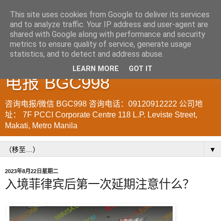
This site uses cookies from Google to deliver its services
and to analyze traffic. Your IP address and user-agent are
菲律宾998VISA移民公司
shared with Google along with performance and security
metrics to ensure quality of service, generate usage
WWW.SRRV.DE 咨询微信/
statistics, and to detect and address abuse.
LEARN MORE
GOT IT
电报 BGC998
咨询电报/微信 BGC998 咨询电话：09120912222 公司地
址： 7F PCCI Corporate Centre 118 L.P. Leviste Street,
Makati, Metro Manila
▼
2023年8月22日星期二
入境菲律宾后第一次延期注意什么？