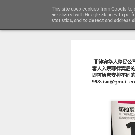
菲律宾998VISA移民公司 WWW.SR
This site uses cookies from Google to d
are shared with Google along with perf
statistics, and to detect and address a
Sidebar
主页
不用回菲律宾也可以办理菲律宾NBI
不
菲律宾NBI 海外办理要多久？答案1周
人在中国可以申请菲律宾NBI吗？不
菲律宾华人移民公
很多曾经在菲律宾工作、创业、留
台湾人如何办理菲律宾NBI?不在菲律宾也可以办理
民、国外工作、国际背景调查或再次申
客人入境菲律宾后
明）。
即可给您安排不同的行程
菲律宾NBI Clearance无犯罪记录证明 不在菲律宾怎么远程申请
998visa@gmail.
菲律宾 S R R V 附属申请人需要增加多少费用？
菲律宾退休移民最多客户的中介 菲律宾华人移民
July 12th, 2026
菲律宾签证状态异常怎么办？如何查询并恢复正常签证记录？