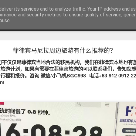
RV.DE 咨询微信/电报 BGC998
eliver its services and to analyze traffic. Your IP address and u
咨询电报/微信 BGC998 咨询电
ormance and security metrics to ensure quality of service, gene
buse.
用回菲律宾也可以办理菲律宾NBI
菲律宾马尼拉周边旅游有什么推荐的？
用回菲律宾也能了解正确办理方式
司不仅仅是菲律宾当地合法的移民机构，我们在菲律宾本地也有
学、投资或长期生活的华人，在回到中国后，都会遇到一个共同的问题
请菲律宾相关业务时，被要求提供菲律宾NBI Clearance（菲律宾
的旅游计划，如果有需要在菲律宾旅游的可以联系我们，告知您
和报价。咨询 微信/小飞机BGC998 电话+63 912 0912 2
com