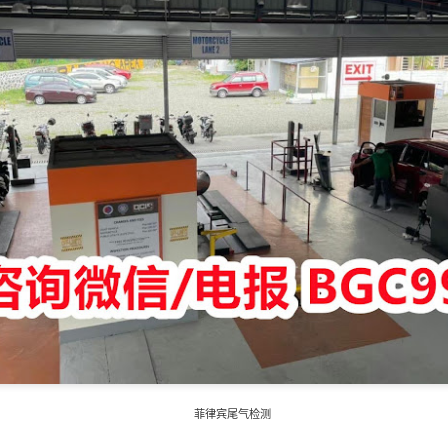
的实际情况申请菲律宾NBI，但具体办理方式会因申请人的历史记录、
（NBI）目前设有针对境外申请人的邮寄（Mailed Clearance）
助办理部分流程。
律宾NBI？
就不会再需要菲律宾政府文件。
经常会被要求提供：
。
菲律宾尾气检测
间，有关机构可能要求提供菲律宾官方签发的无犯罪记录证明。具体要