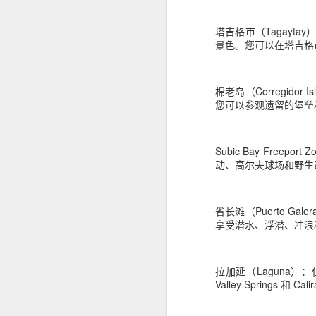
菲律宾申请中国签证预约服务
人在菲律宾时，很多资料随时可以找
塔吉格市（Tagayta
菲律宾申请中国签证申请材料
但回国几年以后，经常出现以下情况
景色。您可以在塔吉格
菲律宾办理中国签证认准菲律宾华人移民998VISA
旧护照已经找不到。
菲律宾电话号码停用。
棉老岛（Corregi
菲律宾退休移民申请2027年材料指南
您可以参观遗留的堡垒
ACR I-Card遗失。
菲律宾婚姻合法居留签证分析
菲律宾住址记不完整。
Subic Bay Fre
旧签证资料没有保留。
菲律宾华人移民998VISA 办理婚签放心
动、高尔夫球场和野生
这些情况虽然不会直接代表无法申请
菲律宾婚签13A申请可以包过吗？
因此，建议尽可能保留曾经在菲律宾
省长滩（Puerto 
菲律宾华人移民998VISA专业服务菲律宾投资移民退休移民20年
享受潜水、浮潜、冲浪
提前咨询有哪些好处？
菲律宾退休移民和投资移民办理合规最重要
拉加延（Laguna）：
Valley Springs 和 Cal
菲律宾BICC文件怎么办理？申请退休移民一定要BICC吗？