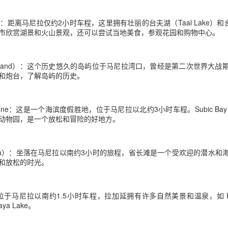
到。
y）：距离马尼拉仅约2小时车程，这里拥有壮丽的台夫湖（Taal Lake）和台夫火
：
市欣赏湖景和火山景观，还可以尝试当地美食，参观花园和购物中心。
dor Island）：这个历史悠久的岛屿位于马尼拉湾口，曾经是第二次世界
和炮台，了解岛屿的历史。
eport Zone：这是一个海滨度假胜地，位于马尼拉以北约3小时车程。Subic 
动物园，是一个放松和冒险的好地方。
，但都会增加资料整理时间。
的重要官方文件。
Galera）：坐落在马尼拉以南约3小时的旅程，省长滩是一个受欢迎的潜水
和放松的时光。
位于马尼拉以南约1.5小时车程，拉加延拥有许多自然美景和温泉，如 Pagsanj
iraya Lake。