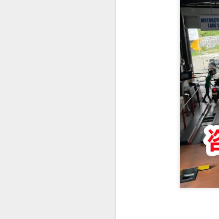
事实上，人在中国仍然可以根据自己
缅甸人申请菲律宾退休移民SRRV材料介绍
律宾官方要求有所不同。菲律宾国家调查局
许符合规定的申请人通过授权代表协
菲律宾申请日本签证高效出签服务
为什么回国以后还需要菲
持菲律宾退休移民SRRV身份，离境时还需要办理ECC吗？
很多人认为，只要已经离开菲律宾，
菲律宾退休移民官方渠道服务排行
实际上，在以下情况中，菲律宾NBI
海外移民申请。
菲律宾移民局ECC新政策要求出席采集指纹2026年6月10日
国际公司背景调查。
菲律宾SRRV新申请要求提供INTERPOL证明
国外长期工作签证。
海外永久居留申请。
菲律宾退休移民持有人如何安全在菲律宾上班？
部分国家签证审核。
菲律宾SRRV退休移民 ID更新新政策26年6月10号启
再次申请菲律宾长期签证。
菲律宾退休人员怎么办理AEP
菲律宾退休移民（SRRV）相关手续
如果曾经在菲律宾合法居住过较长时
菲律宾特别工作许可证需要AEP吗？