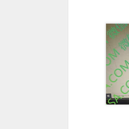
构规定为准。
SRRV SIRV怎么办理菲律宾 DOLE 的 AEP
人在中国是不是一定要
is China visa applications require interviews in manila?
professional consultation and assistance CHINA VISA in manila
consultation China visa applications in the Philippines
China visa applications in the Philippines assistance
菲律宾移民涉及的BICC文件在哪里可以安全办理？费用周期分享
菲律宾移民局 BICC 清单：深度风险维度解析
菲律宾申请中国签证照片要求和签证要求
菲律宾申请中国签证材料很重要！差一些拒签
马尼拉中国签证服务机构推荐-菲律宾赴华签证服务商