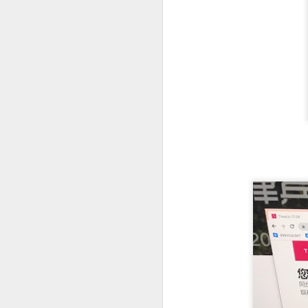
曾注册菲律宾公司。
菲律宾移民局中文代办服务
曾持有ACR I-Card。
曾办理菲律宾TIN税号。
菲律宾办理退休移民 投资移民 推荐菲律宾华人移民
曾在菲律宾长期就业。
菲律宾投资移民怎么境外准入投资款
即使目前没有新的菲律宾计划，未来
选择菲律宾华人移民998VISA办理SIRV投资移民成功有保证
菲律宾SIRV投资移民一定要投资公司吗？
菲律宾LTO汽车过户年检那些事情
菲律宾投资移民到21岁身份为什么要取消呢
菲律宾投资移民中文申请表
菲律宾投资移民可以购买房产投资吗？
菲律宾华人移民998VISA办理菲律宾投资移民SIRV靠谱吗