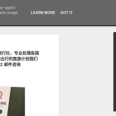
ser-agent
话：09120912222 公司地址： 7F PCCI Corporate Centre 118 L.P. Leviste Street, Makati, Metro Manila
LEARN MORE
GOT IT
rate usage
旅行社，专业处理各国
：办理海外移
无犯罪记录证
想出行的旅游计划我们
22 邮件咨询