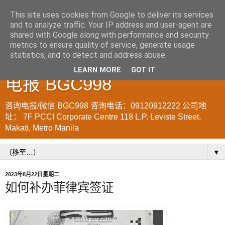
This site uses cookies from Google to deliver its services
and to analyze traffic. Your IP address and user-agent are
菲律宾998VISA移民公司
shared with Google along with performance and security
metrics to ensure quality of service, generate usage
WWW.SRRV.DE 咨询微信/
statistics, and to detect and address abuse.
LEARN MORE
GOT IT
电报 BGC998
咨询电报/微信 BGC998 咨询电话：09120912222 公司地
址： 7F PCCI Corporate Centre 118 L.P. Leviste Street,
Makati, Metro Manila
▼
2023年8月22日星期二
如何补办菲律宾签证