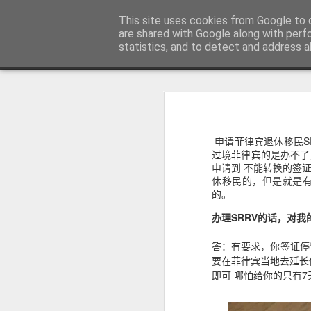
菲律宾998VISA移民公司 WWW.SR
This site uses cookies from Google to d
are shared with Google along with perf
statistics, and to detect and address a
Sidebar
主页
不用回菲律宾也可以办理菲律宾NBI
不
菲律宾NBI 海外办理要多久？答案1周
人在中国可以申请菲律宾NBI吗？不
申请菲律宾退休移民S
很多曾经在菲律宾工作、创业、留
台湾人如何办理菲律宾NBI?不在菲律宾也可以办理
过境菲律宾的是办不了
民、国外工作、国际背景调查或再次申
申请到 不能转换的签证，
明）。
菲律宾NBI Clearance无犯罪记录证明 不在菲律宾怎么远程申请
休移民的，但是就是有
的。
菲律宾 S R R V 附属申请人需要增加多少费用？
办理SRRV的话，对
菲律宾退休移民最多客户的中介 菲律宾华人移民
答：有要求，你签证停
要在菲律宾当地去延长你的
July 12th, 2026
即可 哪怕给你的只有7
菲律宾签证状态异常怎么办？如何查询并恢复正常签证记录？