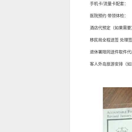
手机卡/流量卡配套：
曾注册菲律宾公司。
菲律宾移民局中文代办服务
医院预约 带领体检：
曾持有ACR I-Card。
曾办理菲律宾TIN税号。
菲律宾办理退休移民 投资移民 推荐菲律宾华人移民
酒店代预定（如果需要
曾在菲律宾长期就业。
菲律宾投资移民怎么境外准入投资款
移民局全程送签 处理
即使目前没有新的菲律宾计划，未来
退休署陪同送件取件代
选择菲律宾华人移民998VISA办理SIRV投资移民成功有保证
客人外岛旅游安排（如
菲律宾SIRV投资移民一定要投资公司吗？
菲律宾LTO汽车过户年检那些事情
菲律宾投资移民到21岁身份为什么要取消呢
菲律宾投资移民中文申请表
菲律宾投资移民可以购买房产投资吗？
菲律宾华人移民998VISA办理菲律宾投资移民SIRV靠谱吗