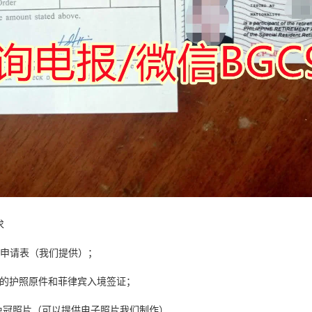
到。
：
，但都会增加资料整理时间。
的重要官方文件。
求
V申请表（我们提供）；
月的护照原件和菲律宾入境签证；
人免冠照片（可以提供电子照片我们制作）