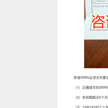
菲律宾申请中国签证预约服务
人在菲律宾时，很多资料随时可以找
菲律宾申请中国签证申请材料
但回国几年以后，经常出现以下情况
菲律宾办理中国签证认准菲律宾华人移民998VISA
旧护照已经找不到。
菲律宾电话号码停用。
菲律宾退休移民申请2027年材料指南
ACR I-Card遗失。
菲律宾婚姻合法居留签证分析
菲律宾住址记不完整。
旧签证资料没有保留。
菲律宾华人移民998VISA 办理婚签放心
这些情况虽然不会直接代表无法申请
菲律宾婚签13A申请可以包过吗？
因此，建议尽可能保留曾经在菲律宾
菲律宾华人移民998VISA专业服务菲律宾投资移民退休移民20年
申请SRRV必须文件要
提前咨询有哪些好处？
菲律宾退休移民和投资移民办理合规最重要
（1）正确填写的SRR
（2）有效期超过6个
菲律宾BICC文件怎么办理？申请退休移民一定要BICC吗？
（3）15张2X2的个