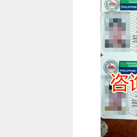
事实上，人在中国仍然可以根据自己
缅甸人申请菲律宾退休移民SRRV材料介绍
律宾官方要求有所不同。菲律宾国家调查局
许符合规定的申请人通过授权代表协
菲律宾申请日本签证高效出签服务
为什么回国以后还需要菲
持菲律宾退休移民SRRV身份，离境时还需要办理ECC吗？
很多人认为，只要已经离开菲律宾，
菲律宾退休移民官方渠道服务排行
实际上，在以下情况中，菲律宾NBI
海外移民申请。
菲律宾移民局ECC新政策要求出席采集指纹2026年6月10日
国际公司背景调查。
菲律宾SRRV新申请要求提供INTERPOL证明
国外长期工作签证。
海外永久居留申请。
菲律宾退休移民持有人如何安全在菲律宾上班？
部分国家签证审核。
菲律宾SRRV退休移民 ID更新新政策26年6月10号启
再次申请菲律宾长期签证。
菲律宾退休人员怎么办理AEP
菲律宾退休移民（SRRV）相关手续
如果曾经在菲律宾合法居住过较长时
菲律宾特别工作许可证需要AEP吗？