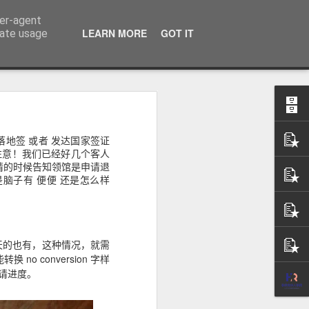
ser-agent
话：09120912222 公司地址： 7F PCCI Corporate Centre 118 L.P. Leviste Street, Makati, Metro Manila
LEARN MORE
GOT IT
rate usage
地签 或者 发达国家签证
：办理海外移
注意！我们已经好几个客人
无犯罪记录证
明申请的时候告知领馆是申请退
脑子有 便便 还是怎么样
天的也有，这种情况，就需
 conversion 字样
申请进度。