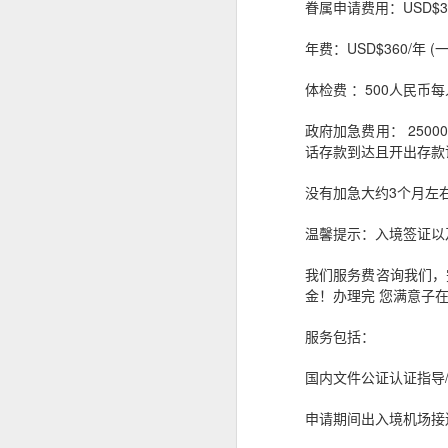
眷属申请费用：USD$3
菲律宾申请中国签证：核心风险与策略指南
年费：USD$360/年 
菲律宾申请中国签证中文旅行社服务
体检费 ：500人民币
政府加急费用： 250
菲律宾申请中国签证怎么网上预约？
话存款到达且开出存款证
这是咨询最多的问题。
菲律宾公司注册的TIN ID 怎么申请
没有加急大约3个月左
菲律宾官方针对境外申请人提供了海
菲律宾退休移民加急办理Marketer
情况下委托代表办理部分手续，因此
温馨提示：入境签证以
哪些人最适合提前办理
菲律宾退休署（PRA）官方认证的Accredited Marketer -菲律宾华人移民
我们服务费咨询我们，
金！办理完 您满意子
如果您曾经有以下经历，建议提前了解
菲律宾华人移民退休移民专业服务Marketer
曾办理菲律宾9G工作签证。
服务包括：
菲律宾签证逾期是否会影响出境携带现金或资产？
曾长期持旅游签停留菲律宾。
国内文件公证认证指导
菲律宾签证逾期是否会影响申请投资签证？
曾办理菲律宾退休移民（SRRV）。
申请期间出入境机场接
曾在菲律宾留学。
菲律宾移民局中文咨询服务