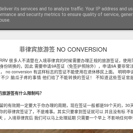
RV.DE 咨询微信/电报 BGC998
eliver its services and to analyze traffic. Your IP address and u
咨询电报/微信 BGC998 咨询电
ormance and security metrics to ensure quality of service, gene
buse.
用回菲律宾也可以办理菲律宾NBI
菲律宾旅游签 NO CONVERSION
用回菲律宾也能了解正确办理方式
RRV 很多人不清楚在入境菲律宾的时候需要办理正规的旅游签证，使用落
学、投资或长期生活的华人，在回到中国后，都会遇到一个共同的问题
身份转换的，因此 需要申请9A签证（免签护照除外），申请9A 要非常
请菲律宾相关业务时，被要求提供菲律宾NBI Clearance（菲律宾
 no conversion 有这样标志的签证不能使用在退休移民上面。 明
不少 脑瓜子疼的事情 他们给了不能转换的签证！ 不知道这些签证官是
我的旅游签有什么限制吗？
留的有效期一定要大于你办理的周期，现在签证一般都是59个天的，30
菲律宾签证了，不是难事。其实只要拿到签证就可以 并且没有标 不能转换 no
天 ，入境菲律宾后 我们可以马上处理延期 只需要一个早上 不影响任何