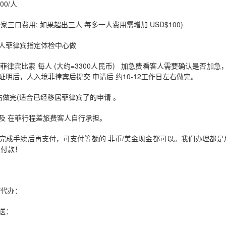
00/人
(一家三口费用; 如果超出三人 每多一人费用需增加 USD$100)
每人菲律宾指定体检中心做
00菲律宾比索 每人 (大约=3300人民币) 加急费看客人需要确认是否加
明后，人入境菲律宾后提交 申请后 约10-12工作日左右做完。
右做完(适合已经移居菲律宾了的申请 。
外申请流程，符合条件的申请人可以按照官方要求准备相关材料，并可
并非所有申请人都需要专程返回菲律宾。实际办理方式仍需结合个人情况
及 在菲行程差旅费客人自行承担。
？
完成手续后再支付，可支付等额的 菲币/美金现金都可以。我们办理都是后
在付款！
菲律宾NBI办理要求：
/代办：
送：