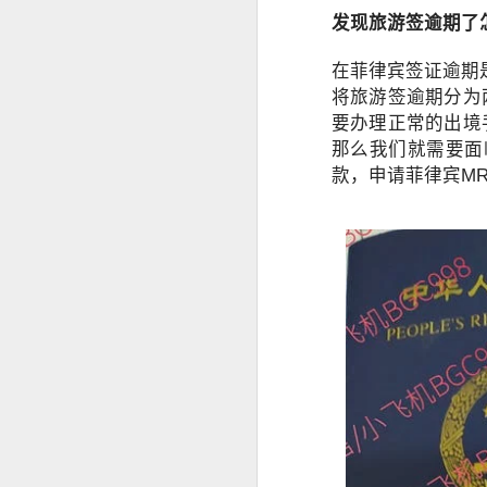
事实上，人在中国仍然可以根据自己
发现旅游签逾期了
缅甸人申请菲律宾退休移民SRRV材料介绍
律宾官方要求有所不同。菲律宾国家调查局
许符合规定的申请人通过授权代表协
在菲律宾签证逾期
菲律宾申请日本签证高效出签服务
将旅游签逾期分为
为什么回国以后还需要菲
要办理正常的出境
持菲律宾退休移民SRRV身份，离境时还需要办理ECC吗？
那么我们就需要面
很多人认为，只要已经离开菲律宾，
款，申请菲律宾MR
菲律宾退休移民官方渠道服务排行
实际上，在以下情况中，菲律宾NBI
海外移民申请。
菲律宾移民局ECC新政策要求出席采集指纹2026年6月10日
国际公司背景调查。
菲律宾SRRV新申请要求提供INTERPOL证明
国外长期工作签证。
海外永久居留申请。
菲律宾退休移民持有人如何安全在菲律宾上班？
部分国家签证审核。
菲律宾SRRV退休移民 ID更新新政策26年6月10号启
再次申请菲律宾长期签证。
菲律宾退休人员怎么办理AEP
菲律宾退休移民（SRRV）相关手续
如果曾经在菲律宾合法居住过较长时
菲律宾特别工作许可证需要AEP吗？