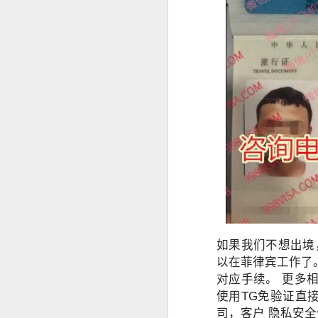
曾注册菲律宾公司。
菲律宾移民局中文代办服务
曾持有ACR I-Card。
曾办理菲律宾TIN税号。
菲律宾办理退休移民 投资移民 推荐菲律宾华人移民
曾在菲律宾长期就业。
菲律宾投资移民怎么境外准入投资款
即使目前没有新的菲律宾计划，未来
选择菲律宾华人移民998VISA办理SIRV投资移民成功有保证
菲律宾SIRV投资移民一定要投资公司吗？
菲律宾LTO汽车过户年检那些事情
菲律宾投资移民到21岁身份为什么要取消呢
如果我们不想出境
菲律宾投资移民中文申请表
以在菲律宾工作了
对应手续。 更多相关
菲律宾投资移民可以购买房产投资吗？
使用TG免验证直接
司，客户 隐私安
菲律宾华人移民998VISA办理菲律宾投资移民SIRV靠谱吗