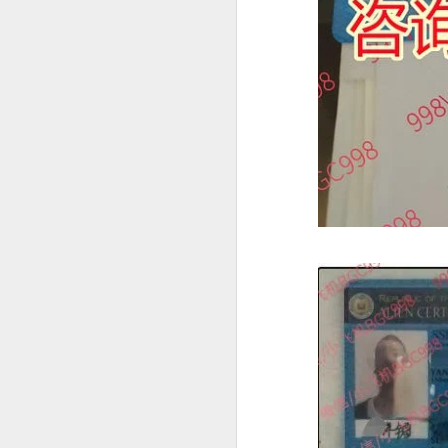
菲律宾申请中国签证：核心风险与策略指南
菲律宾申请中国签证中文旅行社服务
菲律宾申请中国签证怎么网上预约？
这是咨询最多的问题。
菲律宾公司注册的TIN ID 怎么申请
菲律宾官方针对境外申请人提供了海
菲律宾退休移民加急办理Marketer
情况下委托代表办理部分手续，因此
哪些人最适合提前办理
菲律宾退休署（PRA）官方认证的Accredited Marketer -菲律宾华人移民
如果您曾经有以下经历，建议提前了解
菲律宾华人移民退休移民专业服务Marketer
曾办理菲律宾9G工作签证。
菲律宾签证逾期是否会影响出境携带现金或资产？
曾长期持旅游签停留菲律宾。
菲律宾签证逾期是否会影响申请投资签证？
曾办理菲律宾退休移民（SRRV）。
曾在菲律宾留学。
菲律宾移民局中文咨询服务