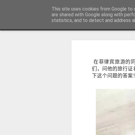
菲律宾998VISA移民公司 WWW.SR
This site uses cookies from Google to d
are shared with Google along with perf
statistics, and to detect and address a
Sidebar
主页
不用回菲律宾也可以办理菲律宾NBI
不
菲律宾NBI 海外办理要多久？答案1周
人在中国可以申请菲律宾NBI吗？不
很多曾经在菲律宾工作、创业、留
在菲律宾旅游的
台湾人如何办理菲律宾NBI?不在菲律宾也可以办理
民、国外工作、国际背景调查或再次申
们，问他的旅行证
明）。
下这个问题的答案
菲律宾NBI Clearance无犯罪记录证明 不在菲律宾怎么远程申请
菲律宾 S R R V 附属申请人需要增加多少费用？
菲律宾退休移民最多客户的中介 菲律宾华人移民
July 12th, 2026
菲律宾签证状态异常怎么办？如何查询并恢复正常签证记录？