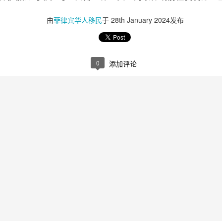
由
菲律宾华人移民
于
28th January 2024
发布
0
添加评论
办理更困难？