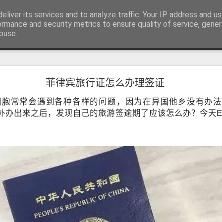
RV.DE 咨询微信/电报 BGC998
eliver its services and to analyze traffic. Your IP address and u
咨询电报/微信 BGC998 咨询电
ormance and security metrics to ensure quality of service, gene
buse.
用回菲律宾也可以办理菲律宾NBI
菲律宾旅行证怎么办理签证
用回菲律宾也能了解正确办理方式
学、投资或长期生活的华人，在回到中国后，都会遇到一个共同的问题
同胞常常会遇到各种各样的问题，因为在异国他乡没有办法
请菲律宾相关业务时，被要求提供菲律宾NBI Clearance（菲律宾
补办出来之后，发现自己的旅游签逾期了应该怎么办？今天E
！