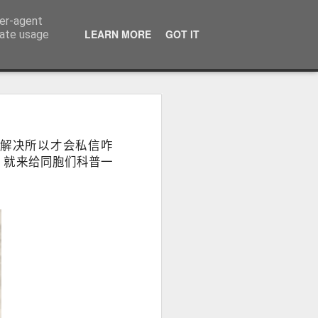
ser-agent
话：09120912222 公司地址： 7F PCCI Corporate Centre 118 L.P. Leviste Street, Makati, Metro Manila
LEARN MORE
GOT IT
rate usage
：办理海外移
解决所以才会私信咋
无犯罪记录证
 就来给同胞们科普一