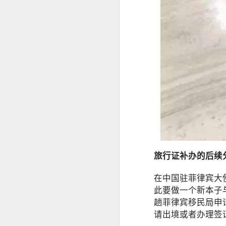
菲律宾退休移民 SRRV 到底适合哪些人申请？
菲律宾第二家园项目介绍
中国人持有 加拿大 美国 护照怎么办理菲律宾SRRV
菲律宾办理退休移民SRRV哪家强？
菲律宾退休移民签证为什么停掉35岁的项目
菲律宾退休移民值不值得办理SRRV
菲律宾退休移民本地服务机构推荐
旅行证补办的后续
于是，很多人都会问：
越南家庭办理菲律宾退休移民（SRRV）有哪些优势？
在中国驻菲律宾大
人在中国还能申请菲律宾NBI吗？
此要做一个新本子
菲律宾银行开户怎么办？中国人如何在菲律宾开设银行账户？
趟菲律宾移民局申
是不是必须飞回菲律宾？
请出境或者办理签
有没有更方便的办理方式？
菲律宾9G工签还没到期，可以申请其他签证吗？