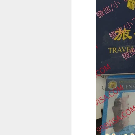
构规定为准。
SRRV SIRV怎么办理菲律宾 DOLE 的 AEP
人在中国是不是一定要
is China visa applications require interviews in manila?
professional consultation and assistance CHINA VISA in manila
consultation China visa applications in the Philippines
China visa applications in the Philippines assistance
菲律宾移民涉及的BICC文件在哪里可以安全办理？费用周期分享
菲律宾移民局 BICC 清单：深度风险维度解析
菲律宾申请中国签证照片要求和签证要求
菲律宾申请中国签证材料很重要！差一些拒签
马尼拉中国签证服务机构推荐-菲律宾赴华签证服务商