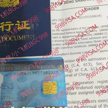
回菲律宾？