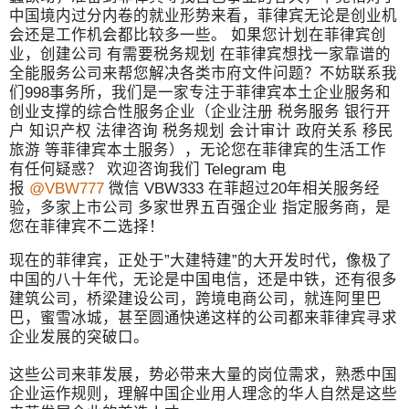
中国境内过分内卷的就业形势来看，菲律宾无论是创业机
会还是工作机会都比较多一些。 如果您计划在菲律宾创
业，创建公司 有需要税务规划 在菲律宾想找一家靠谱的
全能服务公司来帮您解决各类市府文件问题？不妨联系我
们998事务所，我们是一家专注于菲律宾本土企业服务和
创业支撑的综合性服务企业（企业注册 税务服务 银行开
户 知识产权 法律咨询 税务规划 会计审计 政府关系 移民
旅游 等菲律宾本土服务），无论您在菲律宾的生活工作
有任何疑惑？ 欢迎咨询我们 Telegram 电
报
@VBW777
微信 VBW333 在菲超过20年相关服务经
验，多家上市公司 多家世界五百强企业 指定服务商，是
您在菲律宾不二选择！
现在的菲律宾，正处于”大建特建”的大开发时代，像极了
中国的八十年代，无论是中国电信，还是中铁，还有很多
建筑公司，桥梁建设公司，跨境电商公司，就连阿里巴
巴，蜜雪冰城，甚至圆通快递这样的公司都来菲律宾寻求
企业发展的突破口。
这些公司来菲发展，势必带来大量的岗位需求，熟悉中国
企业运作规则，理解中国企业用人理念的华人自然是这些