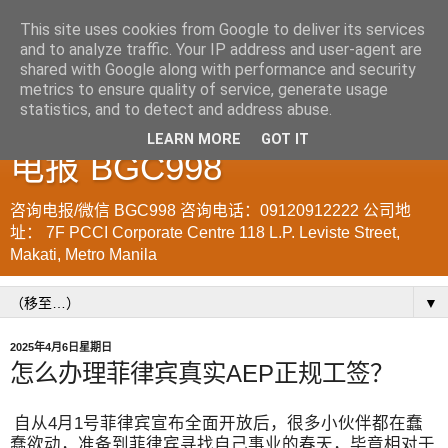
This site uses cookies from Google to deliver its services
and to analyze traffic. Your IP address and user-agent are
菲律宾998VISA移民公司
shared with Google along with performance and security
metrics to ensure quality of service, generate usage
WWW.SRRV.DE 咨询微信/
statistics, and to detect and address abuse.
LEARN MORE
GOT IT
电报 BGC998
咨询电报/微信 BGC998 咨询电话：09120912222 公司地
址： 7F PCCI Corporate Centre 118 L.P. Leviste Street,
Makati, Metro Manila
▼
2025年4月6日星期日
怎么办理菲律宾真实AEP正规工签？
自从4月1号菲律宾宣布全面开放后，很多小伙伴都在蠢
蠢欲动，准备到菲律宾寻找自己事业的春天，毕竟相对于