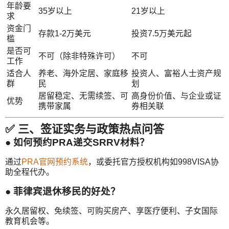
年龄要
35岁以上
21岁以上
求
资金门
存款1-2万美元
投资7.5万美元起
槛
是否可
不可（除非特殊许可）
不可
工作
适合人
养老、海外定居、家庭移
投资人、富裕人士资产规
群
民
划
居留稳定、无需续签、可
高身份价值、与企业或证
优势
携带家属
券相关联
✅ 三、签证实务与政策热点问答
● 如何预约PRA递交SRRV材料？
通过
PRA官网预约系统
，或委托官方授权机构如998VISA协
助全程代办。
● 菲律宾退休移民的好处？
永久居留权、免续签、可购买房产、享医疗便利、子女国际
教育机会等。