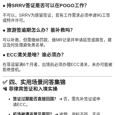
● 持SRRV签证是否可以在POGO工作？
不可以，SRRV为居留签证，若有工作需求必须申请9G工签
或特许许可。
● 旅游签逾期怎么办？能补救吗？
可以补救，但需缴纳罚款、做MR记录并申请延签或换签，建
议及时处理避免黑名单。
● ECC清关是啥？谁必须办？
在菲逗留满6个月者，出境前必须办理ECC清关，未办可能被
拒绝登机。
✅ 四、实用场景问答集锦
🛂 菲律宾签证和入境实操
签证过期能否直接回国？
➜ 否，需先补签证或申
请ECC。
机场被遣返常见原因？
➜ 逾期、资料不符、无返