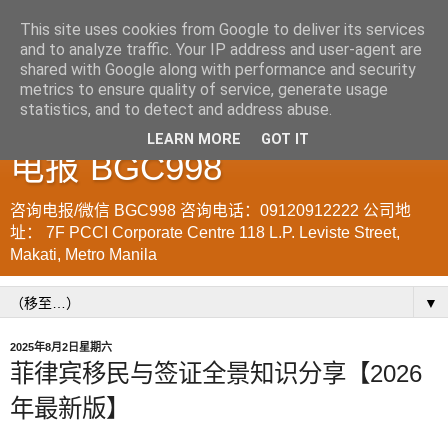
This site uses cookies from Google to deliver its services
and to analyze traffic. Your IP address and user-agent are
菲律宾998VISA移民公司
shared with Google along with performance and security
metrics to ensure quality of service, generate usage
WWW.SRRV.DE 咨询微信/
statistics, and to detect and address abuse.
LEARN MORE
GOT IT
电报 BGC998
咨询电报/微信 BGC998 咨询电话：09120912222 公司地
址： 7F PCCI Corporate Centre 118 L.P. Leviste Street,
Makati, Metro Manila
▼
2025年8月2日星期六
菲律宾移民与签证全景知识分享【2026
年最新版】