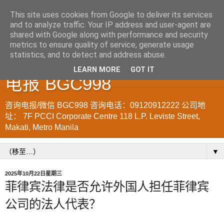
This site uses cookies from Google to deliver its services
and to analyze traffic. Your IP address and user-agent are
菲律宾998VISA移民公司
shared with Google along with performance and security
metrics to ensure quality of service, generate usage
WWW.SRRV.DE 咨询微信/
statistics, and to detect and address abuse.
LEARN MORE
GOT IT
电报 BGC998
咨询电报/微信 BGC998 咨询电话：09120912222 公司地
址： 7F PCCI Corporate Centre 118 L.P. Leviste Street,
Makati, Metro Manila
▼
2025年10月22日星期三
菲律宾法律是否允许外国人担任菲律宾
公司的法人代表？