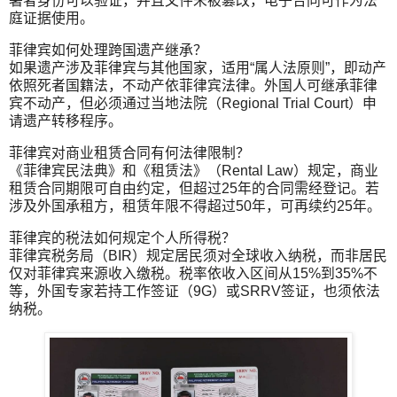
署者身份可以验证，并且文件未被篡改，电子合同可作为法
庭证据使用。
菲律宾如何处理跨国遗产继承？
如果遗产涉及菲律宾与其他国家，适用“属人法原则”，即动产
依照死者国籍法，不动产依菲律宾法律。外国人可继承菲律
宾不动产，但必须通过当地法院（Regional Trial Court）申
请遗产转移程序。
菲律宾对商业租赁合同有何法律限制？
《菲律宾民法典》和《租赁法》（Rental Law）规定，商业
租赁合同期限可自由约定，但超过25年的合同需经登记。若
涉及外国承租方，租赁年限不得超过50年，可再续约25年。
菲律宾的税法如何规定个人所得税？
菲律宾税务局（BIR）规定居民须对全球收入纳税，而非居民
仅对菲律宾来源收入缴税。税率依收入区间从15%到35%不
等，外国专家若持工作签证（9G）或SRRV签证，也须依法
纳税。