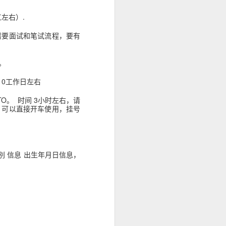
身份资料及菲
左右）.
办理程序，并允
需要面试和笔试流程，要有
。
10工作日左右
TO。 时间 3小时左右，请
，可以直接开车使用，挂号
别 信息 出生年月日信息，
求应以申请机