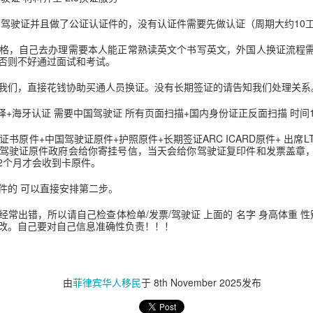
的实际情况申请菲律宾NBI，但具体办理方式会因申请人的历史记录、
国驾驶证并且做了公证认证件的，没有认证件需要先做认证（周期大约10工
（NBI）目前设有针对境外申请人的邮寄（Mailed Clearance）
助办理部分流程。
格，自己去办理需要本人能正常熟读英文个书写英文，外国人换证流程
否则不好通过面试和考试。
律宾NBI？
我们，直接花钱协助买通人员换证。没有长期签证的请告知我们处理关系
就不会再需要菲律宾政府文件。
译+海牙认证 需要中国驾驶证 所有页面扫描+国内身份证正反面扫描 时间
经常会被要求提供：
证书原件+中国驾驶证原件+护照原件+长期签证ARC ICARD原件+ 出席L
驾驶证原件政府会给你寄挂号信，当天会给你驾驶证复印件和发票盖章
-2个月才会收到卡原件。
件的 可以直接安排第二步。
常出错，所以请自己检查体检单/发票/驾驶证 上面的 名字 身高体重 性
改。自己要对自己信息准确性负责！！！
。
由
菲律宾华人移民
于
8th November 2025
发布
间，有关机构可能要求提供菲律宾官方签发的无犯罪记录证明。具体要