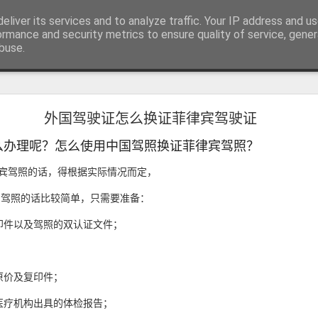
RV.DE 咨询微信/电报 BGC998
eliver its services and to analyze traffic. Your IP address and u
咨询电报/微信 BGC998 咨询电
ormance and security metrics to ensure quality of service, gene
buse.
用回菲律宾也可以办理菲律宾NBI
外国驾驶证怎么换证菲律宾驾驶证
用回菲律宾也能了解正确办理方式
学、投资或长期生活的华人，在回到中国后，都会遇到一个共同的问题
么办理呢？怎么使用中国驾照换证菲律宾驾照？
请菲律宾相关业务时，被要求提供菲律宾NBI Clearance（菲律宾
宾驾照的话，得根据实际情况而定，
内驾照的话比较简单，只需要准备：
印件以及驾照的双认证文件；
；
原价及复印件；
医疗机构出具的体检报告；