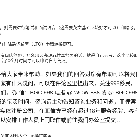
，则需要进行笔试和面试语言（这需要英文基础比较好才可以）和路考
。
前往陆路运输署（LTO）申请转换即可。
没有国内驾照，那么想要办理菲律宾驾照的话，就得自己去考，这个比较
活了3个月时间才可以申请自考驾照。
够给大家带来帮助。如果我们的回答对您有帮助可以将我
家有什么疑问，可以在评论区里提出来，关注998移民
微 信：BGC 998 电报 @ WOW 888 或 @ BGC 
的宝贵时间，咨询请主动告知咨询业务和问题，菲律宾 99
TI 实体注册公司，在菲律宾已经有超过18年服务经验，客
以安排工作人员上门取件或前往我们办公室提交 。
驶证 材料齐全 Lto换证服务