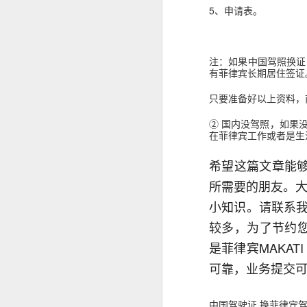
5、申请表。
菲律宾退休移民 SRRV 到底适合哪些人申请？
菲律宾第二家园项目介绍
注：如果中国驾照换证
有菲律宾长期居住签证
中国人持有 加拿大 美国 护照怎么办理菲律宾SRRV
只要准备好以上资料，
菲律宾办理退休移民SRRV哪家强？
② 国内没驾照，如果
在菲律宾工作或者是生
菲律宾退休移民签证为什么停掉35岁的项目
希望这篇文章能
菲律宾退休移民值不值得办理SRRV
所需要的朋友。大
小知识。请联系我们，
菲律宾退休移民本地服务机构推荐
较多，为了节约您
于是，很多人都会问：
越南家庭办理菲律宾退休移民（SRRV）有哪些优势？
是菲律宾MAKA
人在中国还能申请菲律宾NBI吗？
可靠，业务提交可
菲律宾银行开户怎么办？中国人如何在菲律宾开设银行账户？
是不是必须飞回菲律宾？
有没有更方便的办理方式？
菲律宾9G工签还没到期，可以申请其他签证吗？
中国驾驶证 换菲律宾驾