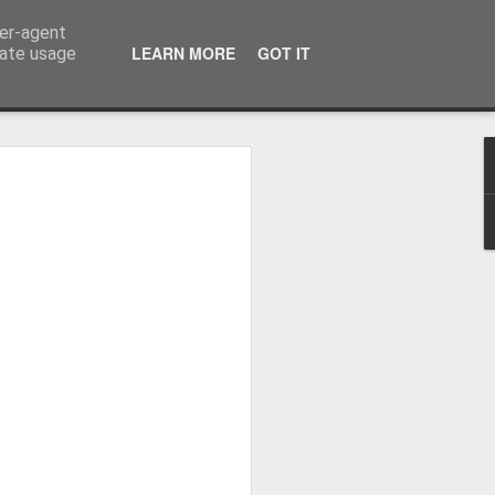
ser-agent
话：09120912222 公司地址： 7F PCCI Corporate Centre 118 L.P. Leviste Street, Makati, Metro Manila
LEARN MORE
GOT IT
rate usage
：办理海外移
无犯罪记录证