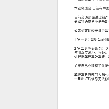
事实上，人在中国仍然可以根据自己
本业务适合 已经有中
缅甸人申请菲律宾退休移民SRRV材料介绍
律宾官方要求有所不同。菲律宾国家调查局
许符合规定的申请人通过授权代表协
目前交通局面试比较严
菲律宾申请日本签证高效出签服务
菲律宾语或者英语基础
为什么回国以后还需要菲
如果英文比较差请告知
持菲律宾退休移民SRRV身份，离境时还需要办理ECC吗？
很多人认为，只要已经离开菲律宾，
1 第一步：驾照公证翻
菲律宾退休移民官方渠道服务排行
实际上，在以下情况中，菲律宾NBI
2 第二步 换证服务：认
海外移民申请。
使用真实地址，换证后
菲律宾移民局ECC新政策要求出席采集指纹2026年6月10日
信根据菲律宾效率要1
国际公司背景调查。
菲律宾SRRV新申请要求提供INTERPOL证明
如果自己办理有了认证
国外长期工作签证。
海外永久居留申请。
菲律宾政府部门人员也经
菲律宾退休移民持有人如何安全在菲律宾上班？
一旦出证后信息无法修
部分国家签证审核。
菲律宾SRRV退休移民 ID更新新政策26年6月10号启
再次申请菲律宾长期签证。
菲律宾退休人员怎么办理AEP
菲律宾退休移民（SRRV）相关手续
如果曾经在菲律宾合法居住过较长时
菲律宾特别工作许可证需要AEP吗？