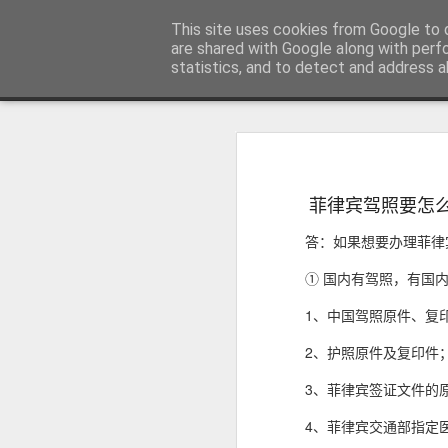
菲律宾998VISA移民公司 WWW.SR
This site uses cookies from Google to d
are shared with Google along with perf
statistics, and to detect and address a
Sidebar
主页
不用回菲律宾也可以办理菲律宾NBI
不
菲律宾NBI 海外办理要多久？答案1周
人在中国可以申请菲律宾NBI吗？不
很多曾经在菲律宾工作、创业、留
菲律宾驾照要怎
台湾人如何办理菲律宾NBI?不在菲律宾也可以办理
民、国外工作、国际背景调查或再次申
答：如果想要办理菲律
明）。
菲律宾NBI Clearance无犯罪记录证明 不在菲律宾怎么远程申请
① 国内有驾照，有国
菲律宾 S R R V 附属申请人需要增加多少费用？
1、中国驾照原件、复
菲律宾退休移民最多客户的中介 菲律宾华人移民
2、护照原件及复印件
3、菲律宾签证文件的
July 12th, 2026
4、菲律宾交通部指定
菲律宾签证状态异常怎么办？如何查询并恢复正常签证记录？