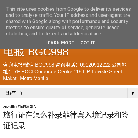
This site uses cookies from Google to deliver its services
and to analyze traffic. Your IP address and user-agent are
菲律宾998VISA移民公司
shared with Google along with performance and security
metrics to ensure quality of service, generate usage
WWW.SRRV.DE 咨询微信/
statistics, and to detect and address abuse.
LEARN MORE
GOT IT
电报 BGC998
咨询电报/微信 BGC998 咨询电话：09120912222 公司地
址： 7F PCCI Corporate Centre 118 L.P. Leviste Street,
Makati, Metro Manila
▼
2025年11月8日星期六
旅行证在怎么补录菲律宾入境记录和签
证记录