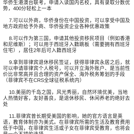
华侨生港澳台联考，申请入读国内名校，具有录取分数优
势，400分轻松上一本
7.可以以外商，华侨身份在中国投资，可以享受中国及
地方政府给予外商、华侨投资企业各种优惠政策
8.可以作为第三国，申请其他投资移民项目（例如香港
和尼维斯）；可以用于西班牙入籍跳板（需要拥有西班牙
住宅），居住2年后可入籍西班牙
9.拿到菲律宾退休移民签证，获得菲律宾永居之后，就
可以申请菲律宾个人税号，可以开立海外账户、是当前性
价比非常高并且合理的资产保全、海外税务筹划的手段
（菲律宾不在CRS全球征税系统内）
10.美丽的千岛之国，风光秀丽，自然环境优美，当地
人热情好客，友好善良，是退休移民、休闲养老的绝好去
处
11.菲律宾曾长期受美国的影响，她的官方语言是英
语，教育体制亦为美式。在菲律宾所需的生活及教育费用
低于中国，在菲律宾生活或子女在菲律宾受教育，也将会
是一个不错的选择