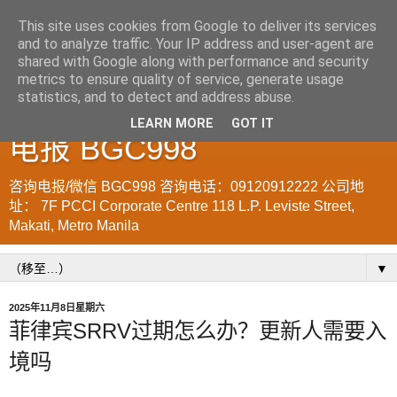
This site uses cookies from Google to deliver its services
and to analyze traffic. Your IP address and user-agent are
菲律宾998VISA移民公司
shared with Google along with performance and security
metrics to ensure quality of service, generate usage
WWW.SRRV.DE 咨询微信/
statistics, and to detect and address abuse.
LEARN MORE
GOT IT
电报 BGC998
咨询电报/微信 BGC998 咨询电话：09120912222 公司地
址： 7F PCCI Corporate Centre 118 L.P. Leviste Street,
Makati, Metro Manila
▼
2025年11月8日星期六
菲律宾SRRV过期怎么办？更新人需要入
境吗